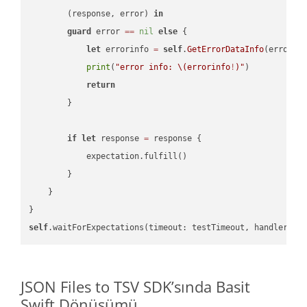
        (response, error) 
in
guard
 error 
==
nil
else
 {

let
 errorinfo 
=
self
.
GetErrorDataInfo
(error: 
print
(
"error info: 
\(errorinfo
!
)
"
)

return
        }

if
let
 response 
=
 response {

            expectation.fulfill()

        }

    }

self
.waitForExpectations(timeout: testTimeout, handler: 
n
JSON Files to TSV SDK’sında Basit
Swift Dönüşümü