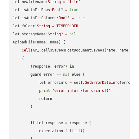
let
 newfilename:
String
=
"file"
let
 isAutoFitRows:
Bool
? 
=
true
let
 isAutoFitColumns:
Bool
? 
=
true
let
 folder:
String
=
TEMPFOLDER
let
 storageName:
String
? 
=
nil
uploadFile(name: name) {

CellsAPI
.cellsSaveAsPostDocumentSaveAs(name: name, sav
    {

        (response, error) 
in
guard
 error 
==
nil
else
 {

let
 errorinfo 
=
self
.
GetErrorDataInfo
(error: 
print
(
"error info: 
\(errorinfo
!
)
"
)

return
        }

if
let
 response 
=
 response {

            expectation.fulfill()

        }
