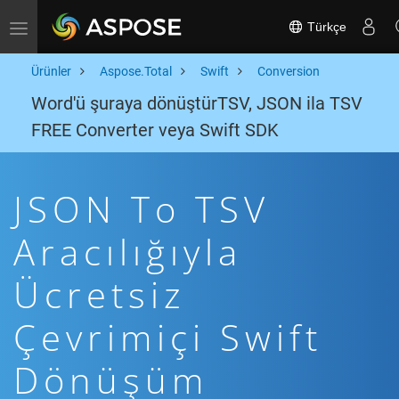
Türkçe
Toggle navigation
Ürünler
Aspose.Total
Swift
Conversion
Word'ü şuraya dönüştürTSV, JSON ila TSV
FREE Converter veya Swift SDK
JSON To TSV
Aracılığıyla
Ücretsiz
Çevrimiçi Swift
Dönüşüm