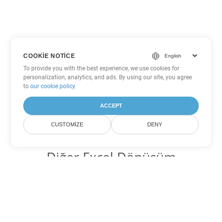
COOKIE NOTICE
To provide you with the best experience, we use cookies for
personalization, analytics, and ads. By using our site, you agree
to
our cookie policy
.
ACCEPT
CUSTOMIZE
DENY
Diğer Excel Dönüşüm
Seçenekleri
JSON'yi DOC'ye dönüştür
DOC:
Microsoft Word Binary Format