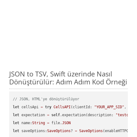
JSON to TSV, Swift üzerinde Nasıl
Dönüştürülür: Adım Adım Kod Örneği
// JSON, HTML'ye dönüştürülüyor
let
 cellsApi 
=
try
CellsAPI
(clientId: 
"YOUR_APP_SID"
, cli
let
 expectation 
=
self
.expectation(description: 
"testcell
let
 name:
String
=
 file.
JSON
let
 saveOptions:
SaveOptions
? 
=
SaveOptions
(enableHTTPComp