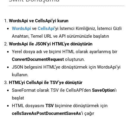
WordsApi ve CellsApi’yi kurun
WordsApi
ve
CellsApi
‘yi İstemci Kimliğiniz, İstemci Gizli
Anahtarı, Temel URL ve API sürümünüzle başlatın
WordsApi ile JSON’yi HTML’ye dönüştürün
Yerel dosya adı ve biçimi HTML olarak ayarlanmış bir
ConvertDocumentRequest
oluşturun.
JSON belgesini HTML’ye dönüştürmek için WordsApi’yi
kullanın.
HTML’yi CellsApi ile TSV’ye dönüştür
SaveFormat olarak TSV ile CellsAPI’den
SaveOption
‘ı
başlat
HTML dosyasını
TSV
biçimine dönüştürmek için
cellsSaveAsPostDocumentSaveAs
‘i çağır