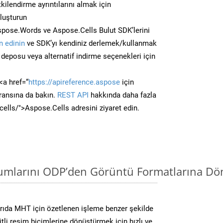
kilendirme ayrıntılarını almak için
oluşturun
spose.Words ve Aspose.Cells Bulut SDK’lerini
 edinin
ve SDK’yı kendiniz derlemek/kullanmak
deposu veya alternatif indirme seçenekleri için
<a href=“
https://apireference.aspose
için
ransına da bakın.
REST API
hakkında daha fazla
/cells/">Aspose.Cells adresini ziyaret edin.
mlarını ODP’den Görüntü Formatlarına Dön
rıda MHT için özetlenen işleme benzer şekilde
li resim biçimlerine dönüştürmek için hızlı ve