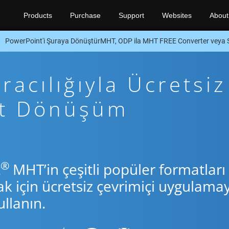
Products
Purchase
Support
Websites
About
PowerPoint'i Şuraya DönüştürMHT, ODP ila MHT FREE Converter veya 
acılığıyla Ücretsiz
ft Dönüşüm
®
t
MHT’in çeşitli popüler formatları
için ücretsiz çevrimiçi uygulamay
llanın.