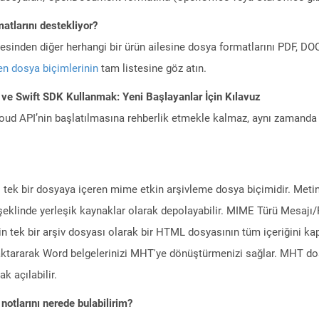
atlarını destekliyor?
ilesinden diğer herhangi bir ürün ailesine dosya formatlarını PDF, 
n dosya biçimlerinin
tam listesine göz atın.
ve Swift SDK Kullanmak: Yeni Başlayanlar İçin Kılavuz
ud API’nin başlatılmasına rehberlik etmekle kalmaz, aynı zamanda g
ini tek bir dosyaya içeren mime etkin arşivleme dosya biçimidir. Metin, 
r şeklinde yerleşik kaynaklar olarak depolayabilir. MIME Türü Mesa
in tek bir arşiv dosyası olarak bir HTML dosyasının tüm içeriğini ka
ktararak Word belgelerinizi MHT'ye dönüştürmenizi sağlar. MHT dos
k açılabilir.
notlarını nerede bulabilirim?