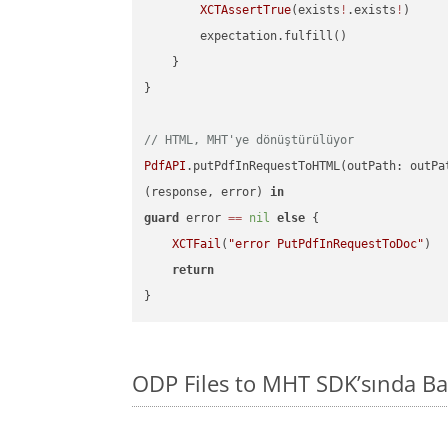
XCTAssertTrue
(exists
!
.exists
!
)

        expectation.fulfill()

    }

}

// HTML, MHT'ye dönüştürülüyor
PdfAPI
.putPdfInRequestToHTML(outPath: outPa
(response, error) 
in
guard
 error 
==
nil
else
 {

XCTFail
(
"error PutPdfInRequestToDoc"
)

return
ODP Files to MHT SDK’sında B