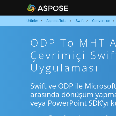
Ürünler
Aspose.Total
Swift
Conversion
ODP To MHT Ar
Çevrimiçi Swi
Uygulaması
Swift ve ODP ile Microsof
arasında dönüşüm yapmak 
veya PowerPoint SDK’yı ku