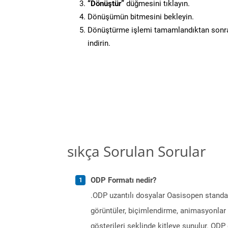
“Dönüştür”
düğmesini tıklayın.
Dönüşümün bitmesini bekleyin.
Dönüştürme işlemi tamamlandıktan sonra
indirin.
sıkça Sorulan Sorular
ODP Formatı nedir?
.ODP uzantılı dosyalar Oasisopen standar
görüntüler, biçimlendirme, animasyonlar 
gösterileri şeklinde kitleye sunulur. OD