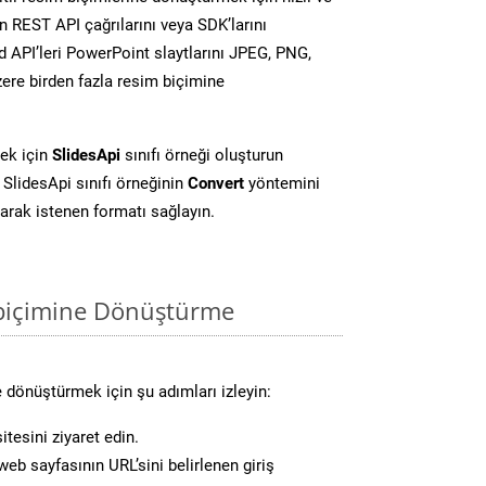
 REST API çağrılarını veya SDK’larını
 API’leri PowerPoint slaytlarını JPEG, PNG,
ere birden fazla resim biçimine
ek için
SlidesApi
sınıfı örneği oluşturun
SlidesApi sınıfı örneğinin
Convert
yöntemini
larak istenen formatı sağlayın.
biçimine Dönüştürme
 dönüştürmek için şu adımları izleyin:
tesini ziyaret edin.
eb sayfasının URL’sini belirlenen giriş