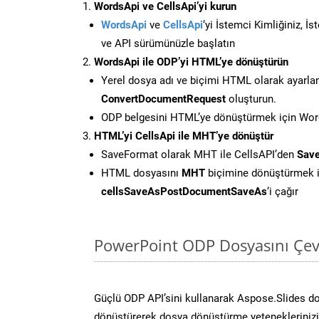
WordsApi ve CellsApi’yi kurun
WordsApi
ve
CellsApi
‘yi İstemci Kimliğiniz, İ
ve API sürümünüzle başlatın
WordsApi ile ODP’yi HTML’ye dönüştürün
Yerel dosya adı ve biçimi HTML olarak ayarla
ConvertDocumentRequest
oluşturun.
ODP belgesini HTML’ye dönüştürmek için Words
HTML’yi CellsApi ile MHT’ye dönüştür
SaveFormat olarak MHT ile CellsAPI’den
Save
HTML dosyasını
MHT
biçimine dönüştürmek i
cellsSaveAsPostDocumentSaveAs
‘i çağır
PowerPoint ODP Dosyasını Çev
Güçlü ODP API’sini kullanarak Aspose.Slides d
dönüştürerek dosya dönüştürme yeteneklerinizi 