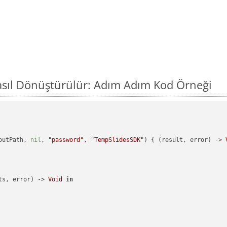
asıl Dönüştürülür: Adım Adım Kod Örneği
outPath, 
nil
, 
"password"
, 
"TempSlidesSDK"
) { (result, error) -> 
ts, error) -> 
Void
in