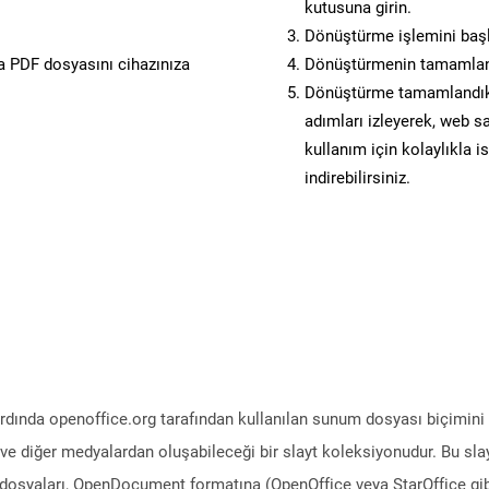
kutusuna girin.
Dönüştürme işlemini başl
 PDF dosyasını cihazınıza
Dönüştürmenin tamamlan
Dönüştürme tamamlandıkt
adımları izleyerek, web sa
kullanım için kolaylıkla 
indirebilirsiniz.
dında openoffice.org tarafından kullanılan sunum dosyası biçimini 
ve diğer medyalardan oluşabileceği bir slayt koleksiyonudur. Bu slay
P dosyaları, OpenDocument formatına (OpenOffice veya StarOffice gibi