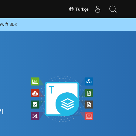
Türkçe
Swift SDK
ı