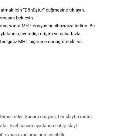
atmak için “Dönüştür” düğmesine tıklayın.
masını bekleyin.
an sonra MHT dosyasını cihazınıza indirin. Bu
yfalarını çevrimdışı erişim ve daha fazla
istediğiniz MHT biçimine dönüştürebilir ve
temsil eder. Sunum dosyası, her slaytın metin,
tlar, özel sunum ayarlarına sahip slayt
) uygun uygulamalarla açılabilir.