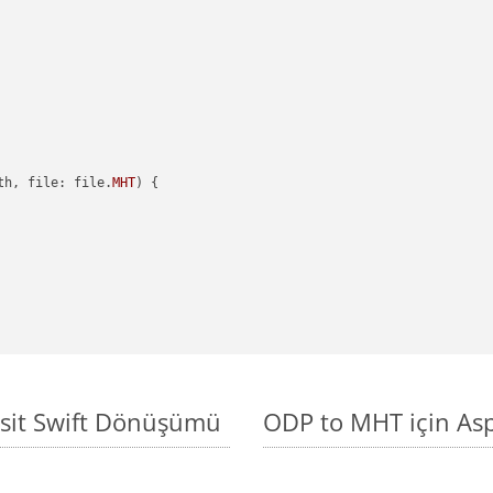
th, file: file.
MHT
) {

asit Swift Dönüşümü
ODP to MHT için Asp