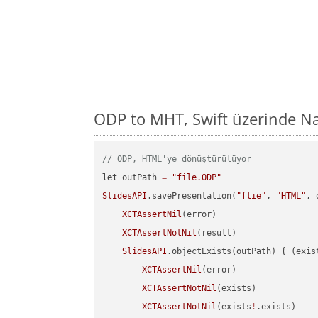
ODP to MHT, Swift üzerinde N
// ODP, HTML'ye dönüştürülüyor
let
 outPath 
=
"file.ODP"
SlidesAPI
.savePresentation(
"flie"
, 
"HTML"
, 
XCTAssertNil
(error)

XCTAssertNotNil
(result)

SlidesAPI
.objectExists(outPath) { (exis
XCTAssertNil
(error)

XCTAssertNotNil
(exists)

XCTAssertNotNil
(exists
!
.exists)
