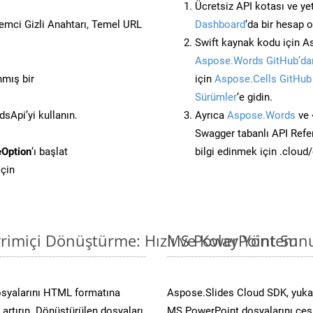
Ücretsiz API kotası ve yet
stemci Gizli Anahtarı, Temel URL
Dashboard
‘da bir hesap 
Swift kaynak kodu için A
Aspose.Words GitHub’dan
nmış bir
için
Aspose.Cells GitHub
Sürümler
‘e gidin.
Api’yi kullanın.
Ayrıca
Aspose.Words
ve 
Swagger tabanlı API Refe
Option
‘ı başlat
bilgi edinmek için .cloud
çin
rimiçi Dönüştürme: Hızlı ve Kolay Yöntem
MS PowerPoint Sunu
osyalarını HTML formatına
Aspose.Slides Cloud SDK, yuka
artırın. Dönüştürülen dosyaları
MS PowerPoint dosyalarını çeşit