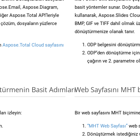
ose.Email, Aspose.Diagram,
basit yöntemler sunar. Doğrudan
er Aspose.Total API’leriyle
kullanarak, Aspose.Slides Cloud
ü çözüm, dosyaların yüzlerce
BMP, GIF ve TIFF dahil olmak üz
dönüştürmenize olanak tanır.
ODP belgesini dönüştürm
in
Aspose.Total Cloud sayfasını
ODP’den dönüştürme için 
çağırın ve 2. parametre o
türmenin Basit Adımları
Web Sayfasını MHT 
rı izleyin:
Bir web sayfasını MHT biçimine
n.
“MHT Web Sayfası”
web si
Dönüştürmek istediğiniz w