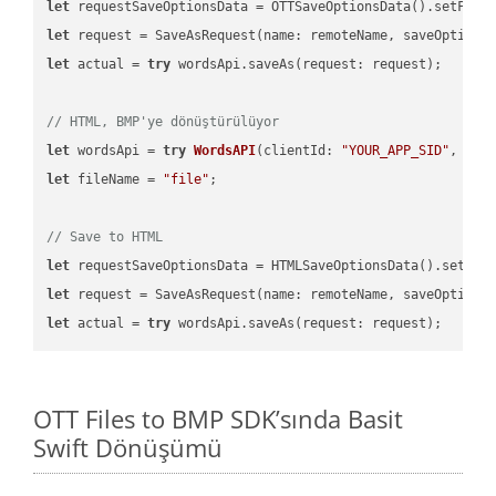
let
 requestSaveOptionsData = OTTSaveOptionsData().setFile
let
 request = SaveAsRequest(name: remoteName, saveOptions
let
 actual = 
try
 wordsApi.saveAs(request: request);

// HTML, BMP'ye dönüştürülüyor
let
 wordsApi = 
try
WordsAPI
(
clientId: 
"YOUR_APP_SID"
, cli
let
 fileName = 
"file"
;

// Save to HTML
let
 requestSaveOptionsData = HTMLSaveOptionsData().setFil
let
 request = SaveAsRequest(name: remoteName, saveOptions
let
 actual = 
try
OTT Files to BMP SDK’sında Basit
Swift Dönüşümü