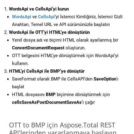
WordsApi ve CellsApi’yi kurun
WordsApi
ve
CellsApi
‘yi İstemci Kimliğiniz, İstemci Gizli
Anahtarı, Temel URL ve API sürümünüzle başlatın
WordsApi ile OTT’yi HTML’ye dönüştürün
Yerel dosya adı ve biçimi HTML olarak ayarlanmış bir
ConvertDocumentRequest
oluşturun.
OTT belgesini HTML’ye dönüştürmek için WordsApi’yi
kullanın.
HTML’yi CellsApi ile BMP’ye dönüştür
SaveFormat olarak BMP ile CellsAPI’den
SaveOption
‘ı
başlat
HTML dosyasını
BMP
biçimine dönüştürmek için
cellsSaveAsPostDocumentSaveAs
‘i çağır
OTT to BMP için Aspose.Total REST
API'lerinden yararlanmaya başlayın