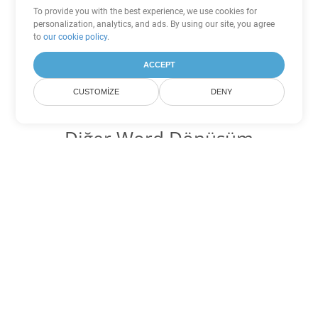
To provide you with the best experience, we use cookies for
personalization, analytics, and ads. By using our site, you agree
to
our cookie policy
.
ACCEPT
CUSTOMIZE
DENY
Diğer Word Dönüşüm
Seçenekleri
OTT'yi DOC'ye dönüştür
DOC:
Microsoft Word Binary Format
OTT'yi DOT'ye dönüştür
DOT:
Microsoft Word Template Files
OTT'yi DOCX'ye dönüştür