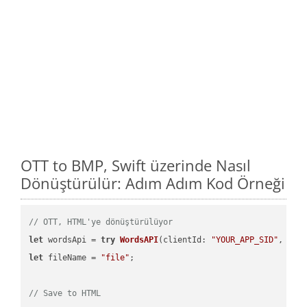
OTT to BMP, Swift üzerinde Nasıl
Dönüştürülür: Adım Adım Kod Örneği
// OTT, HTML'ye dönüştürülüyor
let
 wordsApi = 
try
WordsAPI
(
clientId: 
"YOUR_APP_SID"
, cli
let
 fileName = 
"file"
;

// Save to HTML