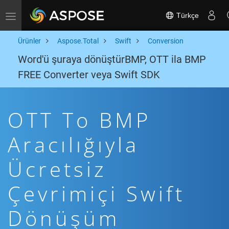
Türkçe
Toggle navigation
Ürünler
Aspose.Total
Swift
Conversion
Word'ü şuraya dönüştürBMP, OTT ila BMP
FREE Converter veya Swift SDK
OTT To BMP
Aracılığıyla
Ücretsiz
Çevrimiçi Swift
Dönüşüm