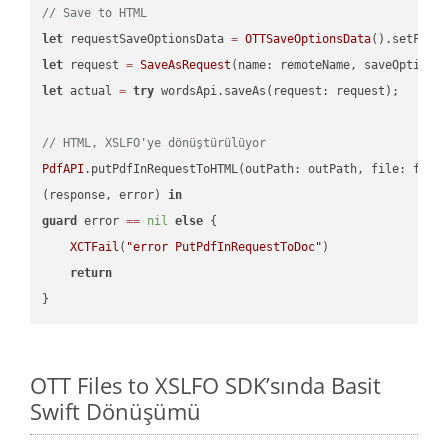
// Save to HTML
let
 requestSaveOptionsData 
=
OTTSaveOptionsData
().setFile
let
 request 
=
SaveAsRequest
(name: remoteName, saveOptions
let
 actual 
=
try
 wordsApi.saveAs(request: request);

// HTML, XSLFO'ye dönüştürülüyor
PdfAPI
.putPdfInRequestToHTML(outPath: outPath, file: file
(response, error) 
in
guard
 error 
==
nil
else
 {

XCTFail
(
"error PutPdfInRequestToDoc"
)

return
OTT Files to XSLFO SDK’sında Basit
Swift Dönüşümü