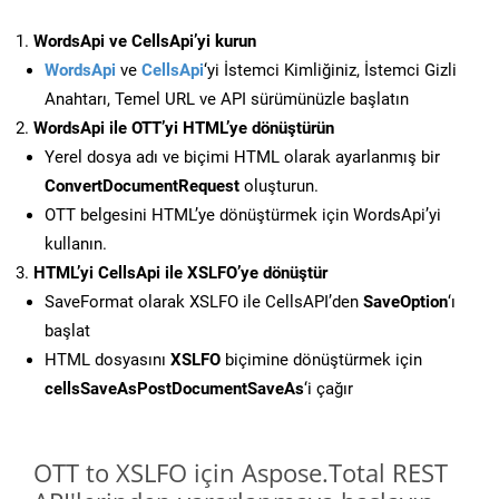
WordsApi ve CellsApi’yi kurun
WordsApi
ve
CellsApi
‘yi İstemci Kimliğiniz, İstemci Gizli
Anahtarı, Temel URL ve API sürümünüzle başlatın
WordsApi ile OTT’yi HTML’ye dönüştürün
Yerel dosya adı ve biçimi HTML olarak ayarlanmış bir
ConvertDocumentRequest
oluşturun.
OTT belgesini HTML’ye dönüştürmek için WordsApi’yi
kullanın.
HTML’yi CellsApi ile XSLFO’ye dönüştür
SaveFormat olarak XSLFO ile CellsAPI’den
SaveOption
‘ı
başlat
HTML dosyasını
XSLFO
biçimine dönüştürmek için
cellsSaveAsPostDocumentSaveAs
‘i çağır
OTT to XSLFO için Aspose.Total REST