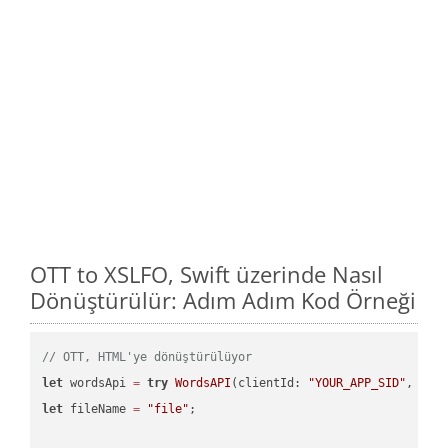
OTT to XSLFO, Swift üzerinde Nasıl
Dönüştürülür: Adım Adım Kod Örneği
// OTT, HTML'ye dönüştürülüyor
let
 wordsApi 
=
try
WordsAPI
(clientId: 
"YOUR_APP_SID"
, cli
let
 fileName 
=
"file"
;
