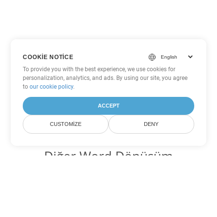
COOKIE NOTICE
To provide you with the best experience, we use cookies for
personalization, analytics, and ads. By using our site, you agree
to
our cookie policy
.
ACCEPT
CUSTOMIZE
DENY
Diğer Word Dönüşüm
Seçenekleri
OTT'yi DOC'ye dönüştür
DOC:
Microsoft Word Binary Format