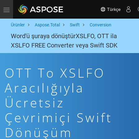
Türkçe
Toggle navigation
Ürünler
Aspose.Total
Swift
Conversion
Word'ü şuraya dönüştürXSLFO, OTT ila
XSLFO FREE Converter veya Swift SDK
OTT To XSLFO
Aracılığıyla
Ücretsiz
Çevrimiçi Swift
Dönüşüm