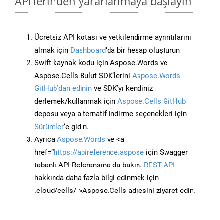
API'lerinden yararlanmaya başlayın
Ücretsiz API kotası ve yetkilendirme ayrıntılarını
almak için
Dashboard
‘da bir hesap oluşturun
Swift kaynak kodu için Aspose.Words ve
Aspose.Cells Bulut SDK’lerini
Aspose.Words
GitHub’dan edinin
ve SDK’yı kendiniz
derlemek/kullanmak için
Aspose.Cells GitHub
deposu veya alternatif indirme seçenekleri için
Sürümler
‘e gidin.
Ayrıca
Aspose.Words
ve <a
href=“
https://apireference.aspose
için Swagger
tabanlı API Referansına da bakın.
REST API
hakkında daha fazla bilgi edinmek için
.cloud/cells/">Aspose.Cells adresini ziyaret edin.