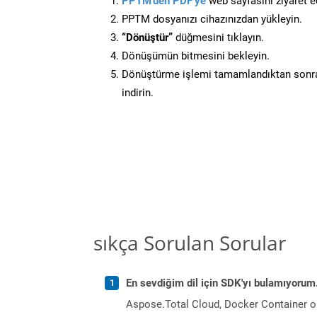
PPTM’den PDF’ye
web sayfasını ziyaret e
PPTM dosyanızı cihazınızdan yükleyin.
“Dönüştür”
düğmesini tıklayın.
Dönüşümün bitmesini bekleyin.
Dönüştürme işlemi tamamlandıktan sonra
indirin.
sıkça Sorulan Sorular
En sevdiğim dil için SDK'yı bulamıyoru
Aspose.Total Cloud, Docker Container o