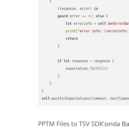
    {

        (response, error) 
in
guard
 error 
==
nil
else
 {

let
 errorinfo 
=
self
.
GetErrorDa
print
(
"error info: 
\(errorinfo
!
return
        }

if
let
 response 
=
 response {

            expectation.fulfill()

        }

    }

self
.waitForExpectations(timeout: testTimeo
PPTM Files to TSV SDK’sında B