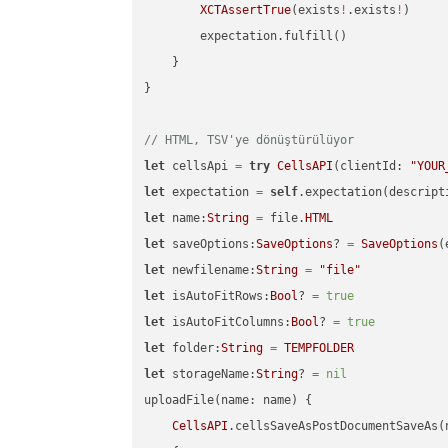
XCTAssertTrue
(exists
!
.exists
!
)

        expectation.fulfill()

    }

}

// HTML, TSV'ye dönüştürülüyor
let
 cellsApi 
=
try
CellsAPI
(clientId: 
"YOUR
let
 expectation 
=
self
.expectation(descript
let
 name:
String
=
 file.
HTML
let
 saveOptions:
SaveOptions
? 
=
SaveOptions
(
let
 newfilename:
String
=
"file"
let
 isAutoFitRows:
Bool
? 
=
true
let
 isAutoFitColumns:
Bool
? 
=
true
let
 folder:
String
=
TEMPFOLDER
let
 storageName:
String
? 
=
nil
uploadFile(name: name) {

CellsAPI
.cellsSaveAsPostDocumentSaveAs(