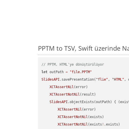
PPTM to TSV, Swift üzerinde N
// PPTM, HTML'ye dönüştürülüyor
let
 outPath 
=
"file.PPTM"
SlidesAPI
.savePresentation(
"flie"
, 
"HTML"
, 
XCTAssertNil
(error)

XCTAssertNotNil
(result)

SlidesAPI
.objectExists(outPath) { (exis
XCTAssertNil
(error)

XCTAssertNotNil
(exists)

XCTAssertNotNil
(exists
!
.exists)
