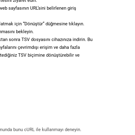
tesini ziyaret edin.
eb sayfasının URL’sini belirlenen giriş
atmak için “Dönüştür” düğmesine tıklayın.
masını bekleyin.
n sonra TSV dosyasını cihazınıza indirin. Bu
yfalarını çevrimdışı erişim ve daha fazla
stediğiniz TSV biçimine dönüştürebilir ve
munda bunu cURL ile kullanmayı deneyin.