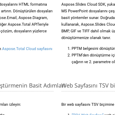
 dosyalarını HTML formatına
Aspose.Slides Cloud SDK, yukar
artırın. Dönüştürülen dosyaları
MS PowerPoint dosyalarını çeşit
ose.Email, Aspose.Diagram,
basit yöntemler sunar. Doğrudan
er Aspose.Total API’leriyle
kullanarak, Aspose.Slides Cloud
ü çözüm, dosyaların yüzlerce
BMP, GIF ve TIFF dahil olmak üz
dönüştürmenize olanak tanır.
PPTM belgesini dönüştü
in
Aspose.Total Cloud sayfasını
PPTM’den dönüştürme için
çağırın ve 2. parametre o
ştürmenin Basit Adımları
Web Sayfasını TSV 
ları izleyin:
Bir web sayfasını TSV biçimine 