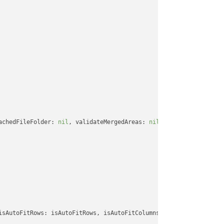
achedFileFolder: 
nil
, validateMergedAreas: 
nil
, refreshChartCach
isAutoFitRows: isAutoFitRows, isAutoFitColumns: isAutoFitColumns,