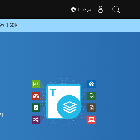
Türkçe
Swift SDK
z
ı