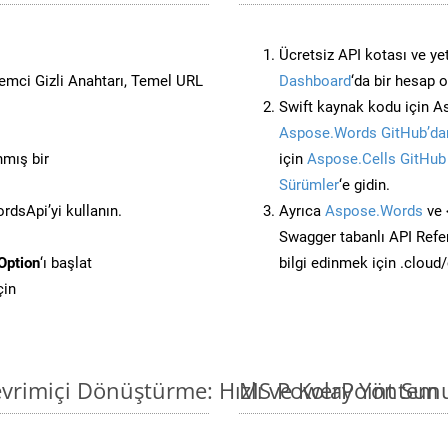
Ücretsiz API kotası ve yet
stemci Gizli Anahtarı, Temel URL
Dashboard
‘da bir hesap 
Swift kaynak kodu için A
Aspose.Words GitHub’dan
nmış bir
için
Aspose.Cells GitHub
Sürümler
‘e gidin.
dsApi’yi kullanın.
Ayrıca
Aspose.Words
ve 
Swagger tabanlı API Refe
Option
‘ı başlat
bilgi edinmek için .cloud
çin
vrimiçi Dönüştürme: Hızlı ve Kolay Yöntem
MS PowerPoint Sunu