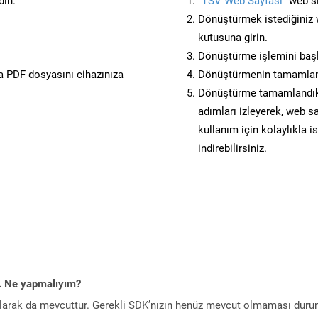
din.
“TSV Web Sayfası”
web si
Dönüştürmek istediğiniz w
kutusuna girin.
Dönüştürme işlemini başl
 PDF dosyasını cihazınıza
Dönüştürmenin tamamlan
Dönüştürme tamamlandıkta
adımları izleyerek, web sa
kullanım için kolaylıkla i
indirebilirsiniz.
m. Ne yapmalıyım?
larak da mevcuttur. Gerekli SDK’nızın henüz mevcut olmaması duru