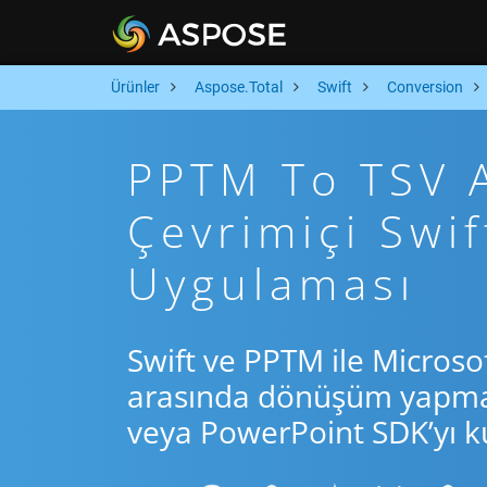
Ürünler
Aspose.Total
Swift
Conversion
PPTM To TSV Ar
Çevrimiçi Swi
Uygulaması
Swift ve PPTM ile Microso
arasında dönüşüm yapmak 
veya PowerPoint SDK’yı ku