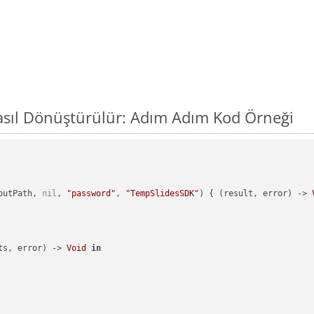
asıl Dönüştürülür: Adım Adım Kod Örneği
outPath, 
nil
, 
"password"
, 
"TempSlidesSDK"
) { (result, error) -> 
ts, error) -> 
Void
in