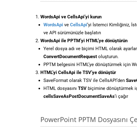
WordsApi ve CellsApi’yi kurun
WordsApi
ve
CellsApi
‘yi İstemci Kimliğiniz, İ
ve API sürümünüzle başlatın
WordsApi ile PPTM’yi HTML’ye dönüştürün
Yerel dosya adı ve biçimi HTML olarak ayarla
ConvertDocumentRequest
oluşturun.
PPTM belgesini HTML’ye dönüştürmek için Wor
HTML’yi CellsApi ile TSV’ye dönüştür
SaveFormat olarak TSV ile CellsAPI’den
Save
HTML dosyasını
TSV
biçimine dönüştürmek i
cellsSaveAsPostDocumentSaveAs
‘i çağır
PowerPoint PPTM Dosyasını Çe