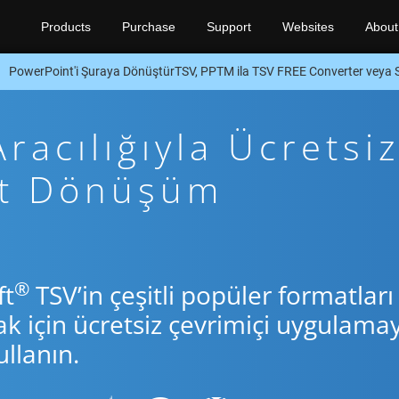
Products
Purchase
Support
Websites
About
PowerPoint'i Şuraya DönüştürTSV, PPTM ila TSV FREE Converter veya 
acılığıyla Ücretsi
ft Dönüşüm
®
ft
TSV’in çeşitli popüler formatları
için ücretsiz çevrimiçi uygulamay
llanın.