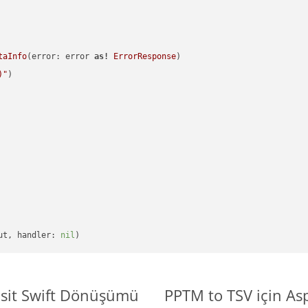
taInfo
(error: error 
as!
ErrorResponse
)

)
"
)

ut, handler: 
nil
asit Swift Dönüşümü
PPTM to TSV için As