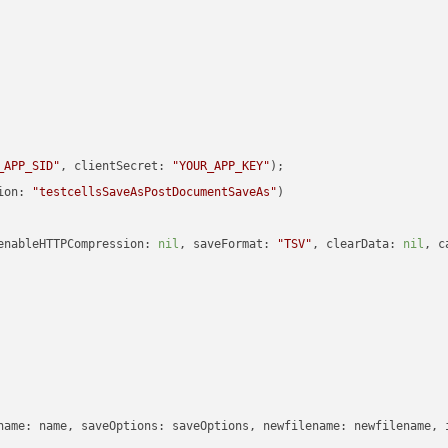
_APP_SID"
, clientSecret: 
"YOUR_APP_KEY"
ion: 
"testcellsSaveAsPostDocumentSaveAs"
enableHTTPCompression: 
nil
, saveFormat: 
"TSV"
, clearData: 
nil
, c
name: name, saveOptions: saveOptions, newfilename: newfilename, 