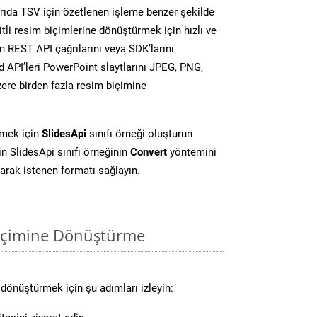
ıda TSV için özetlenen işleme benzer şekilde
li resim biçimlerine dönüştürmek için hızlı ve
 REST API çağrılarını veya SDK’larını
 API’leri PowerPoint slaytlarını JPEG, PNG,
ere birden fazla resim biçimine
rmek için
SlidesApi
sınıfı örneği oluşturun
 SlidesApi sınıfı örneğinin
Convert
yöntemini
larak istenen formatı sağlayın.
biçimine Dönüştürme
dönüştürmek için şu adımları izleyin: