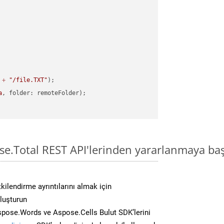
 
+
"/file.TXT"
a
se.Total REST API'lerinden yararlanmaya baş
kilendirme ayrıntılarını almak için
oluşturun
spose.Words ve Aspose.Cells Bulut SDK’lerini