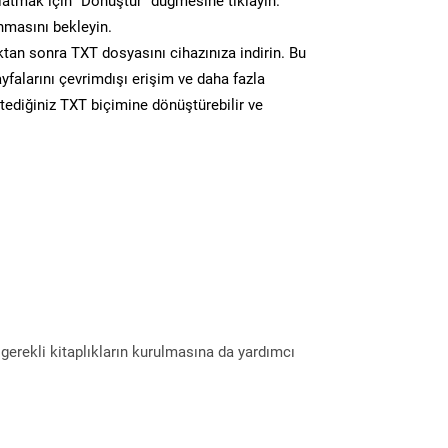
atmak için “Dönüştür” düğmesine tıklayın.
masını bekleyin.
n sonra TXT dosyasını cihazınıza indirin. Bu
yfalarını çevrimdışı erişim ve daha fazla
stediğiniz TXT biçimine dönüştürebilir ve
erekli kitaplıkların kurulmasına da yardımcı