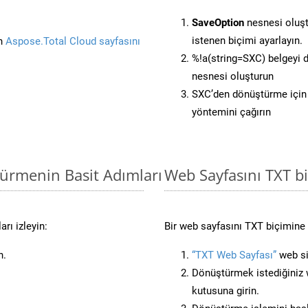
SaveOption
nesnesi oluş
istenen biçimi ayarlayın.
in
Aspose.Total Cloud sayfasını
%!a(string=SXC) belgeyi
nesnesi oluşturun
SXC’den dönüştürme için 
yöntemini çağırın
türmenin Basit Adımları
Web Sayfasını TXT 
rı izleyin:
Bir web sayfasını TXT biçimine 
n.
“TXT Web Sayfası”
web sit
Dönüştürmek istediğiniz w
kutusuna girin.