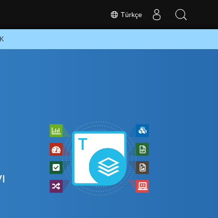
Türkçe
DK
ı