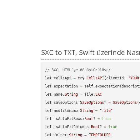
SXC to TXT, Swift üzerinde Na
// SXC, HTML'ye dönüştürülüyor
let
 cellsApi 
=
try
CellsAPI
(clientId: 
"YOUR
let
 expectation 
=
self
.expectation(descript
let
 name:
String
=
 file.
SXC
let
 saveOptions:
SaveOptions
? 
=
SaveOptions
(
let
 newfilename:
String
=
"file"
let
 isAutoFitRows:
Bool
? 
=
true
let
 isAutoFitColumns:
Bool
? 
=
true
let
 folder:
String
=
TEMPFOLDER