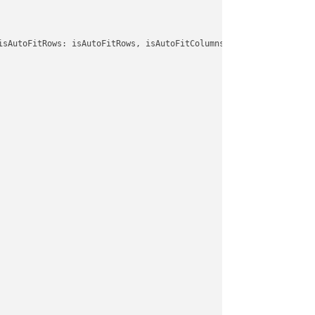
isAutoFitRows: isAutoFitRows, isAutoFitColumns: isAutoFitColumns,