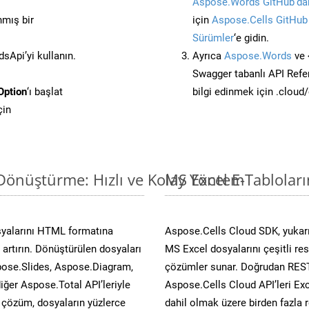
Aspose.Words GitHub’dan
nmış bir
için
Aspose.Cells GitHub
Sürümler
‘e gidin.
Api’yi kullanın.
Ayrıca
Aspose.Words
ve 
Swagger tabanlı API Refe
Option
‘ı başlat
bilgi edinmek için .cloud
çin
 Dönüştürme: Hızlı ve Kolay Yöntem
MS Excel E-Tablolar
syalarını HTML formatına
Aspose.Cells Cloud SDK, yukarı
artırın. Dönüştürülen dosyaları
MS Excel dosyalarını çeşitli re
ose.Slides, Aspose.Diagram,
çözümler sunar. Doğrudan REST 
er Aspose.Total API’leriyle
Aspose.Cells Cloud API’leri Exc
ü çözüm, dosyaların yüzlerce
dahil olmak üzere birden fazla 