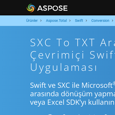
Ürünler
Aspose.Total
Swift
Conversion
SXC To TXT Ara
Çevrimiçi Swi
Uygulaması
Swift ve SXC ile Microsoft
arasında dönüşüm yapmak 
veya Excel SDK’yı kullanın