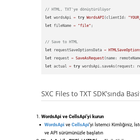
// HTML, TXT'ye dönüştürülüyor
let
 wordsApi 
=
try
WordsAPI
(clientId: 
"YOUR
let
 fileName 
=
"file"
;

// Save to HTML
let
 requestSaveOptionsData 
=
HTMLSaveOption
let
 request 
=
SaveAsRequest
(name: remoteNam
let
 actual 
=
try
SXC Files to TXT SDK’sında Ba
WordsApi ve CellsApi’yi kurun
WordsApi
ve
CellsApi
‘yi İstemci Kimliğiniz, İ
ve API sürümünüzle başlatın