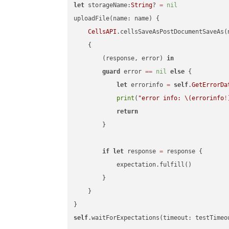
let
 storageName:
String
? 
=
nil
uploadFile(name: name) {

CellsAPI
.cellsSaveAsPostDocumentSaveAs(
    {

        (response, error) 
in
guard
 error 
==
nil
else
 {

let
 errorinfo 
=
self
.
GetErrorDa
print
(
"error info: 
\(errorinfo
!
return
        }

if
let
 response 
=
 response {

            expectation.fulfill()

        }

    }

self
.waitForExpectations(timeout: testTimeo