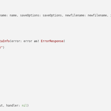
name: name, saveOptions: saveOptions, newfilename: newfilename, 
taInfo
(error: error 
as!
ErrorResponse
)

)
"
)

ut, handler: 
nil
)
