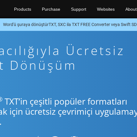
Products
Purchase
Support
Websites
About
Word'ü şuraya dönüştürTXT, SXC ila TXT FREE Converter veya Swift S
cılığıyla Ücretsiz
ft Dönüşüm
®
TXT’in çeşitli popüler formatları
için ücretsiz çevrimiçi uygulamay
.