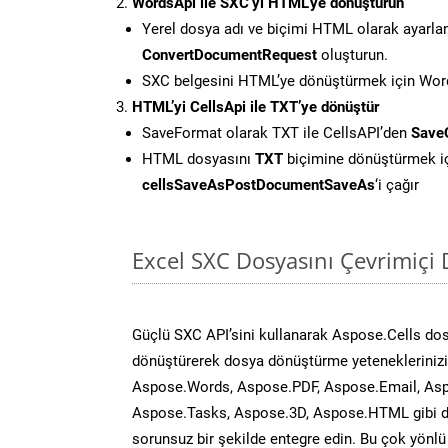
WordsApi ile SXC’yi HTML’ye dönüştürün
Yerel dosya adı ve biçimi HTML olarak ayarla
ConvertDocumentRequest
oluşturun.
SXC belgesini HTML’ye dönüştürmek için Words
HTML’yi CellsApi ile TXT’ye dönüştür
SaveFormat olarak TXT ile CellsAPI’den
Save
HTML dosyasını
TXT
biçimine dönüştürmek i
cellsSaveAsPostDocumentSaveAs
‘i çağır
Excel SXC Dosyasını Çevrimiçi
Güçlü SXC API’sini kullanarak Aspose.Cells do
dönüştürerek dosya dönüştürme yeteneklerinizi 
Aspose.Words, Aspose.PDF, Aspose.Email, Asp
Aspose.Tasks, Aspose.3D, Aspose.HTML gibi diğ
sorunsuz bir şekilde entegre edin. Bu çok yönl