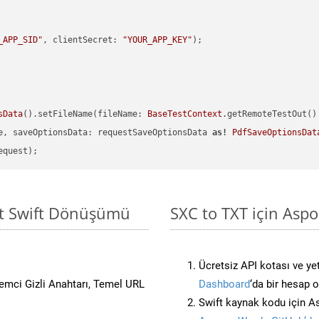
_APP_SID"
, clientSecret: 
"YOUR_APP_KEY"
sData
().setFileName(fileName: 
BaseTestContext
.getRemoteTestOut()
e, saveOptionsData: requestSaveOptionsData 
as!
PdfSaveOptionsDat
sit Swift Dönüşümü
SXC to TXT için Aspo
Ücretsiz API kotası ve yet
stemci Gizli Anahtarı, Temel URL
Dashboard
‘da bir hesap 
Swift kaynak kodu için A