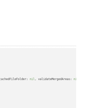
cachedFileFolder: 
nil
, validateMergedAreas: 
nil
, refreshChartCac