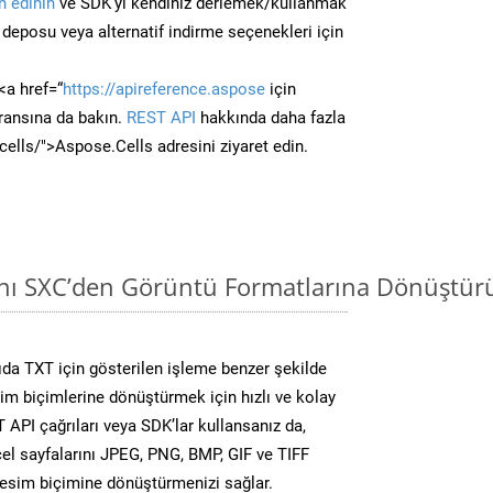
 edinin
ve SDK’yı kendiniz derlemek/kullanmak
deposu veya alternatif indirme seçenekleri için
<a href=“
https://apireference.aspose
için
ransına da bakın.
REST API
hakkında daha fazla
/cells/">Aspose.Cells adresini ziyaret edin.
ını SXC’den Görüntü Formatlarına Dönüştür
da TXT için gösterilen işleme benzer şekilde
sim biçimlerine dönüştürmek için hızlı ve kolay
API çağrıları veya SDK’lar kullansanız da,
el sayfalarını JPEG, PNG, BMP, GIF ve TIFF
resim biçimine dönüştürmenizi sağlar.