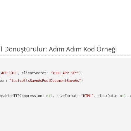
sıl Dönüştürülür: Adım Adım Kod Örneği
_APP_SID"
, clientSecret: 
"YOUR_APP_KEY"
ion: 
"testcellsSaveAsPostDocumentSaveAs"
enableHTTPCompression: 
nil
, saveFormat: 
"HTML"
, clearData: 
nil
, 