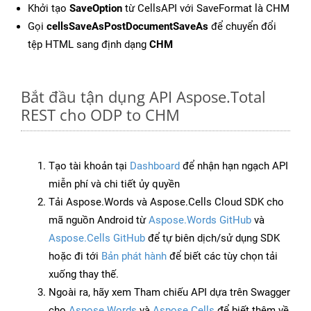
Khởi tạo
SaveOption
từ CellsAPI với SaveFormat là CHM
Gọi
cellsSaveAsPostDocumentSaveAs
để chuyển đổi
tệp HTML sang định dạng
CHM
Bắt đầu tận dụng API Aspose.Total
REST cho ODP to CHM
Tạo tài khoản tại
Dashboard
để nhận hạn ngạch API
miễn phí và chi tiết ủy quyền
Tải Aspose.Words và Aspose.Cells Cloud SDK cho
mã nguồn Android từ
Aspose.Words GitHub
và
Aspose.Cells GitHub
để tự biên dịch/sử dụng SDK
hoặc đi tới
Bản phát hành
để biết các tùy chọn tải
xuống thay thế.
Ngoài ra, hãy xem Tham chiếu API dựa trên Swagger
cho
Aspose.Words
và
Aspose.Cells
để biết thêm về