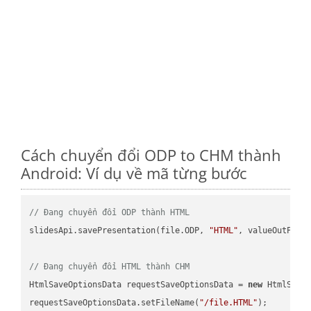
Cách chuyển đổi ODP to CHM thành
Android: Ví dụ về mã từng bước
// Đang chuyển đổi ODP thành HTML
slidesApi.savePresentation(file.ODP, 
"HTML"
, valueOutPath,
// Đang chuyển đổi HTML thành CHM
HtmlSaveOptionsData requestSaveOptionsData = 
new
 HtmlSaveO
requestSaveOptionsData.setFileName(
"/file.HTML"
);
