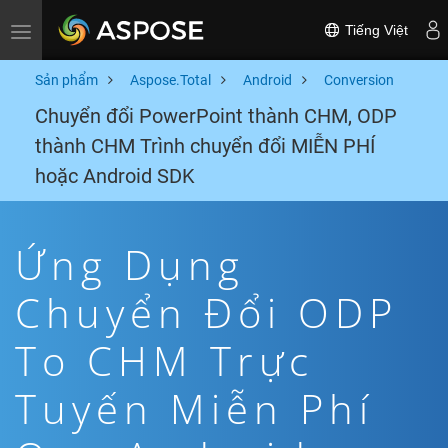
Tiếng Việt
Toggle navigation
Sản phẩm
Aspose.Total
Android
Conversion
Chuyển đổi PowerPoint thành CHM, ODP
thành CHM Trình chuyển đổi MIỄN PHÍ
hoặc Android SDK
Ứng Dụng
Chuyển Đổi ODP
To CHM Trực
Tuyến Miễn Phí