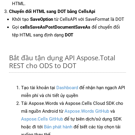
HTML.
Chuyển đổi HTML sang DOT bằng CellsApi
Khởi tạo
SaveOption
từ CellsAPI với SaveFormat là DOT
Gọi
cellsSaveAsPostDocumentSaveAs
để chuyển đổi
tệp HTML sang định dạng
DOT
Bắt đầu tận dụng API Aspose.Total
REST cho ODS to DOT
Tạo tài khoản tại
Dashboard
để nhận hạn ngạch API
miễn phí và chi tiết ủy quyền
Tải Aspose.Words và Aspose.Cells Cloud SDK cho
mã nguồn Android từ
Aspose.Words GitHub
và
Aspose.Cells GitHub
để tự biên dịch/sử dụng SDK
hoặc đi tới
Bản phát hành
để biết các tùy chọn tải
xuống thay thế.