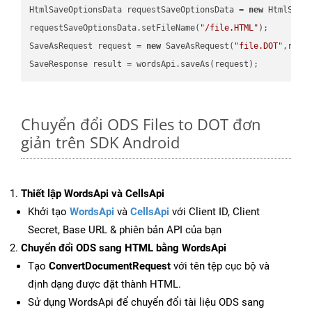
HtmlSaveOptionsData requestSaveOptionsData = 
new
 HtmlSaveO
requestSaveOptionsData.setFileName(
"/file.HTML"
);

SaveAsRequest request = 
new
 SaveAsRequest(
"file.DOT"
,requ
Chuyển đổi ODS Files to DOT đơn
giản trên SDK Android
Thiết lập WordsApi và CellsApi
Khởi tạo
WordsApi
và
CellsApi
với Client ID, Client
Secret, Base URL & phiên bản API của bạn
Chuyển đổi ODS sang HTML bằng WordsApi
Tạo
ConvertDocumentRequest
với tên tệp cục bộ và
định dạng được đặt thành HTML.
Sử dụng WordsApi để chuyển đổi tài liệu ODS sang