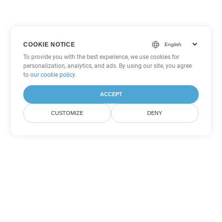
COOKIE NOTICE
To provide you with the best experience, we use cookies for
personalization, analytics, and ads. By using our site, you agree
to
our cookie policy
.
ACCEPT
CUSTOMIZE
DENY
Tùy chọn chuyển đổi Excel khác
Chuyển đổi ODS thành DOC
DOC:
Microsoft Word Binary Format