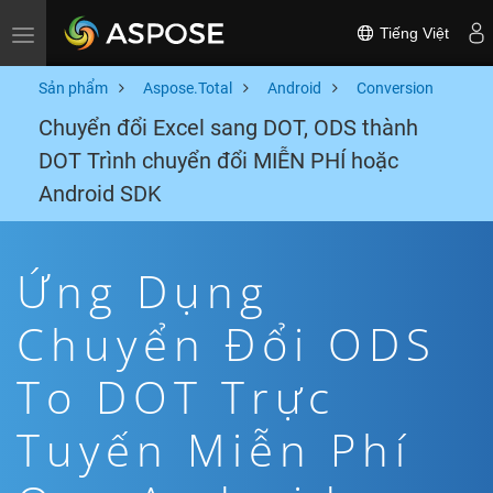
Tiếng Việt
Toggle navigation
Sản phẩm
Aspose.Total
Android
Conversion
Chuyển đổi Excel sang DOT, ODS thành
DOT Trình chuyển đổi MIỄN PHÍ hoặc
Android SDK
Ứng Dụng
Chuyển Đổi ODS
To DOT Trực
Tuyến Miễn Phí