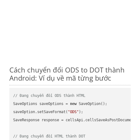
Cách chuyển đổi ODS to DOT thành
Android: Ví dụ về mã từng bước
// Đang chuyển đổi ODS thành HTML
SaveOptions saveOptions = 
new
 SaveOption();

saveOption.setSaveFormat(
"ODS"
);

SaveResponse response = cellsApi.cellsSaveAsPostDocumentS
// Đang chuyển đổi HTML thành DOT