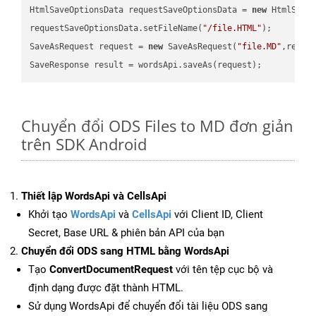
HtmlSaveOptionsData requestSaveOptionsData = 
new
 HtmlSaveO
requestSaveOptionsData.setFileName(
"/file.HTML"
);

SaveAsRequest request = 
new
 SaveAsRequest(
"file.MD"
,reque
Chuyển đổi ODS Files to MD đơn giản
trên SDK Android
Thiết lập WordsApi và CellsApi
Khởi tạo
WordsApi
và
CellsApi
với Client ID, Client
Secret, Base URL & phiên bản API của bạn
Chuyển đổi ODS sang HTML bằng WordsApi
Tạo
ConvertDocumentRequest
với tên tệp cục bộ và
định dạng được đặt thành HTML.
Sử dụng WordsApi để chuyển đổi tài liệu ODS sang