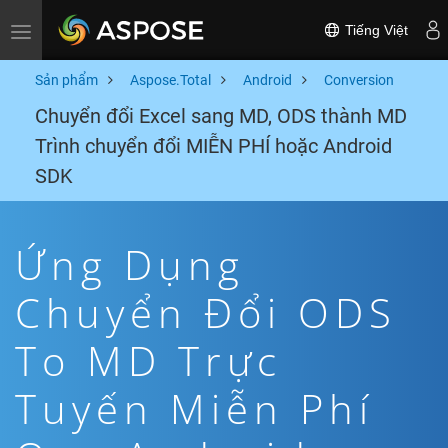
Tiếng Việt
Toggle navigation
Sản phẩm
Aspose.Total
Android
Conversion
Chuyển đổi Excel sang MD, ODS thành MD
Trình chuyển đổi MIỄN PHÍ hoặc Android
SDK
Ứng Dụng
Chuyển Đổi ODS
To MD Trực
Tuyến Miễn Phí