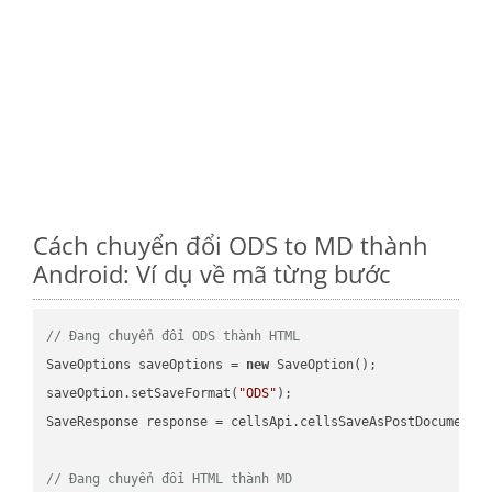
Cách chuyển đổi ODS to MD thành
Android: Ví dụ về mã từng bước
// Đang chuyển đổi ODS thành HTML
SaveOptions saveOptions = 
new
 SaveOption();

saveOption.setSaveFormat(
"ODS"
);

SaveResponse response = cellsApi.cellsSaveAsPostDocumentS
// Đang chuyển đổi HTML thành MD