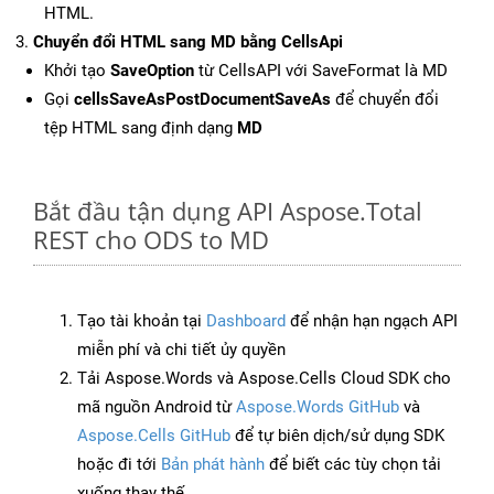
HTML.
Chuyển đổi HTML sang MD bằng CellsApi
Khởi tạo
SaveOption
từ CellsAPI với SaveFormat là MD
Gọi
cellsSaveAsPostDocumentSaveAs
để chuyển đổi
tệp HTML sang định dạng
MD
Bắt đầu tận dụng API Aspose.Total
REST cho ODS to MD
Tạo tài khoản tại
Dashboard
để nhận hạn ngạch API
miễn phí và chi tiết ủy quyền
Tải Aspose.Words và Aspose.Cells Cloud SDK cho
mã nguồn Android từ
Aspose.Words GitHub
và
Aspose.Cells GitHub
để tự biên dịch/sử dụng SDK
hoặc đi tới
Bản phát hành
để biết các tùy chọn tải
xuống thay thế.