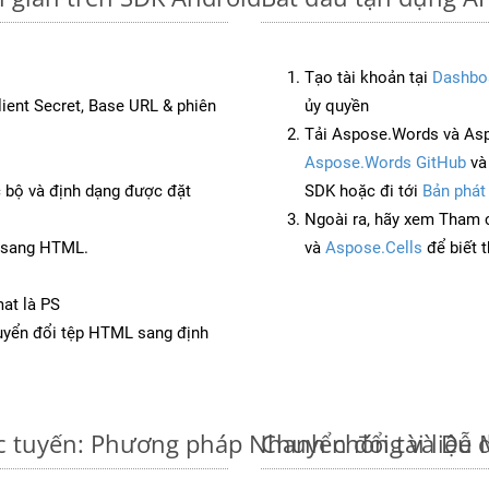
Tạo tài khoản tại
Dashbo
Client Secret, Base URL & phiên
ủy quyền
Tải Aspose.Words và Asp
Aspose.Words GitHub
v
c bộ và định dạng được đặt
SDK hoặc đi tới
Bản phát
Ngoài ra, hãy xem Tham 
T sang HTML.
và
Aspose.Cells
để biết 
at là PS
yển đổi tệp HTML sang định
c tuyến: Phương pháp Nhanh chóng và Dễ 
Chuyển đổi tài liệ