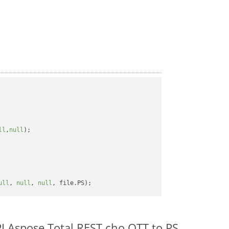
ll
,
null
);

ull
, 
null
, 
null
I Aspose.Total REST cho OTT to PS