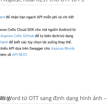
ard
để nhận hạn ngạch API miễn phí và chi tiết
ose.Cells Cloud SDK cho mã nguồn Android từ
à
Aspose.Cells GitHub
để tự biên dịch/sử dụng
 hành
để biết các tùy chọn tải xuống thay thế.
chiếu API dựa trên Swagger cho
Aspose.Words
thêm về
API REST
.
dàng
u MS Word từ OTT sang định dạng hình ảnh 