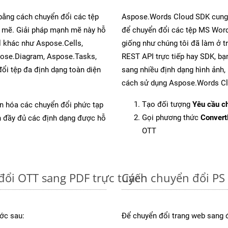
 bằng cách chuyển đổi các tệp
Aspose.Words Cloud SDK cung 
mẽ. Giải pháp mạnh mẽ này hỗ
để chuyển đổi các tệp MS Word
l khác như Aspose.Cells,
giống như chúng tôi đã làm ở t
pose.Diagram, Aspose.Tasks,
REST API trực tiếp hay SDK, bạ
i tệp đa định dạng toàn diện
sang nhiều định dạng hình ảnh,
cách sử dụng Aspose.Words Cl
Tạo đối tượng
Yêu cầu ch
ản hóa các chuyển đổi phức tạp
Gọi phương thức
Conver
ch đầy đủ các định dạng được hỗ
OTT
đổi OTT sang PDF trực tuyến
Cách chuyển đổi PS 
ớc sau:
Để chuyển đổi trang web sang 