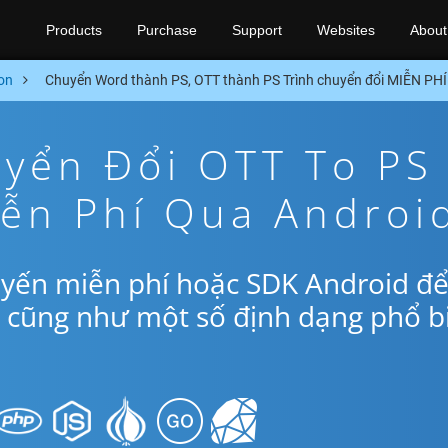
Products
Purchase
Support
Websites
About
on
Chuyển Word thành PS, OTT thành PS Trình chuyển đổi MIỄN PHÍ
yển Đổi OTT To PS
iễn Phí Qua Androi
uyến miễn phí hoặc SDK Android đ
S cũng như một số định dạng phổ b