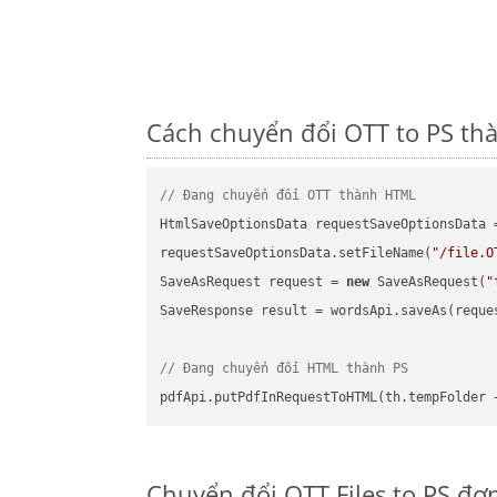
Cách chuyển đổi OTT to PS th
// Đang chuyển đổi OTT thành HTML
HtmlSaveOptionsData requestSaveOptionsData 
requestSaveOptionsData.setFileName(
"/file.O
SaveAsRequest request = 
new
 SaveAsRequest(
"
SaveResponse result = wordsApi.saveAs(reques
// Đang chuyển đổi HTML thành PS
pdfApi.putPdfInRequestToHTML(th.tempFolder 
Chuyển đổi OTT Files to PS đơ