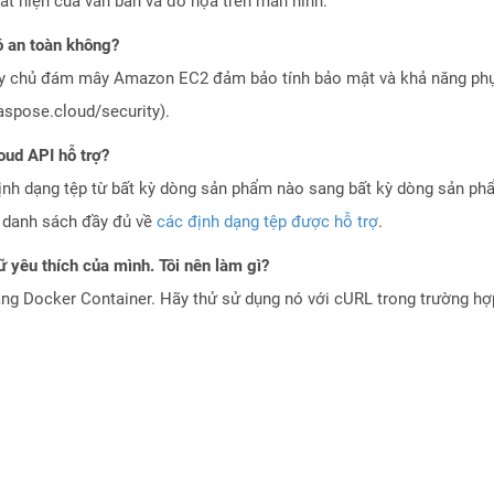
ất hiện của văn bản và đồ họa trên màn hình.
 an toàn không?
áy chủ đám mây Amazon EC2 đảm bảo tính bảo mật và khả năng phục
aspose.cloud/security).
oud API hỗ trợ?
ịnh dạng tệp từ bất kỳ dòng sản phẩm nào sang bất kỳ dòng sản ph
a danh sách đầy đủ về
các định dạng tệp được hỗ trợ
.
 yêu thích của mình. Tôi nên làm gì?
ng Docker Container. Hãy thử sử dụng nó với cURL trong trường h