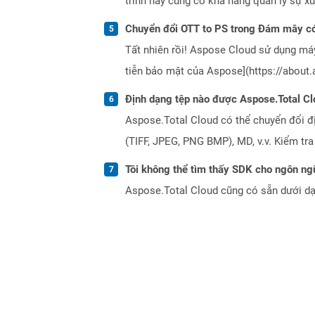
trình này cũng có khả năng quản lý sự xu
Chuyển đổi OTT to PS trong Đám mây có
Tất nhiên rồi! Aspose Cloud sử dụng m
tiễn bảo mật của Aspose](https://about.
Định dạng tệp nào được Aspose.Total Cl
Aspose.Total Cloud có thể chuyển đổi đ
(TIFF, JPEG, PNG BMP), MD, v.v. Kiểm tr
Tôi không thể tìm thấy SDK cho ngôn ngữ
Aspose.Total Cloud cũng có sẵn dưới dạ