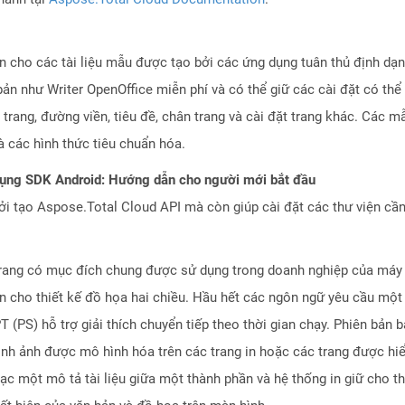
iện cho các tài liệu mẫu được tạo bởi các ứng dụng tuân thủ định 
ản như Writer OpenOffice miễn phí và có thể giữ các cài đặt có thể
trang, đường viền, tiêu đề, chân trang và cài đặt trang khác. Các m
à các hình thức tiêu chuẩn hóa.
dụng SDK Android: Hướng dẫn cho người mới bắt đầu
 tạo Aspose.Total Cloud API mà còn giúp cài đặt các thư viện cần 
trang có mục đích chung được sử dụng trong doanh nghiệp của máy t
ện cho thiết kế đồ họa hai chiều. Hầu hết các ngôn ngữ yêu cầu một g
 (PS) hỗ trợ giải thích chuyển tiếp theo thời gian chạy. Phiên bản 
ình ảnh được mô hình hóa trên các trang in hoặc các trang được hiể
ạc một mô tả tài liệu giữa một thành phần và hệ thống in giữ cho t