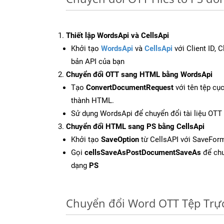
Thiết lập WordsApi và CellsApi
Khởi tạo
WordsApi
và
CellsApi
với Client ID, 
bản API của bạn
Chuyển đổi OTT sang HTML bằng WordsApi
Tạo
ConvertDocumentRequest
với tên tệp cụ
thành HTML.
Sử dụng WordsApi để chuyển đổi tài liệu OT
Chuyển đổi HTML sang PS bằng CellsApi
Khởi tạo
SaveOption
từ CellsAPI với SaveForm
Gọi
cellsSaveAsPostDocumentSaveAs
để chu
dạng
PS
Chuyển đổi Word OTT Tệp Trự