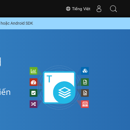
Tiếng Việt
 hoặc Android SDK
d
ể
iến