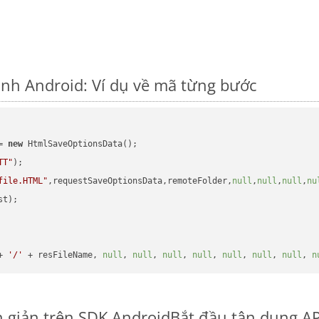
ành Android: Ví dụ về mã từng bước
= 
new
 HtmlSaveOptionsData();

TT"
);

file.HTML"
,requestSaveOptionsData,remoteFolder,
null
,
null
,
null
,
nu
t);

+ 
'/'
 + resFileName, 
null
, 
null
, 
null
, 
null
, 
null
, 
null
, 
null
, 
n
n giản trên SDK Android
Bắt đầu tận dụng AP