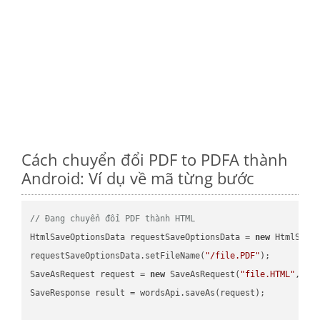
Cách chuyển đổi PDF to PDFA thành
Android: Ví dụ về mã từng bước
// Đang chuyển đổi PDF thành HTML
HtmlSaveOptionsData requestSaveOptionsData = 
new
 HtmlSaveO
requestSaveOptionsData.setFileName(
"/file.PDF"
);

SaveAsRequest request = 
new
 SaveAsRequest(
"file.HTML"
,req
SaveResponse result = wordsApi.saveAs(request);
