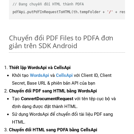
// Đang chuyển đổi HTML thành PDFA
pdfApi.putPdfInRequestToHTML(th.tempFolder + 
'/'
 + resFil
Chuyển đổi PDF Files to PDFA đơn
giản trên SDK Android
Thiết lập WordsApi và CellsApi
Khởi tạo
WordsApi
và
CellsApi
với Client ID, Client
Secret, Base URL & phiên bản API của bạn
Chuyển đổi PDF sang HTML bằng WordsApi
Tạo
ConvertDocumentRequest
với tên tệp cục bộ và
định dạng được đặt thành HTML.
Sử dụng WordsApi để chuyển đổi tài liệu PDF sang
HTML.
Chuyển đổi HTML sang PDFA bằng CellsApi