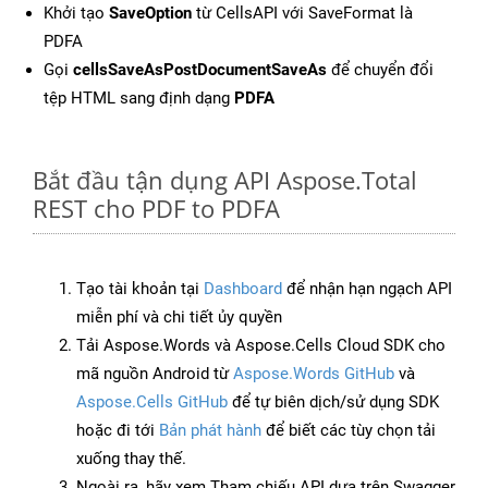
Khởi tạo
SaveOption
từ CellsAPI với SaveFormat là
PDFA
Gọi
cellsSaveAsPostDocumentSaveAs
để chuyển đổi
tệp HTML sang định dạng
PDFA
Bắt đầu tận dụng API Aspose.Total
REST cho PDF to PDFA
Tạo tài khoản tại
Dashboard
để nhận hạn ngạch API
miễn phí và chi tiết ủy quyền
Tải Aspose.Words và Aspose.Cells Cloud SDK cho
mã nguồn Android từ
Aspose.Words GitHub
và
Aspose.Cells GitHub
để tự biên dịch/sử dụng SDK
hoặc đi tới
Bản phát hành
để biết các tùy chọn tải
xuống thay thế.
Ngoài ra, hãy xem Tham chiếu API dựa trên Swagger