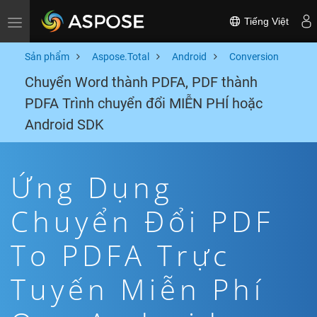
Tiếng Việt
Toggle navigation
Sản phẩm
Aspose.Total
Android
Conversion
Chuyển Word thành PDFA, PDF thành
PDFA Trình chuyển đổi MIỄN PHÍ hoặc
Android SDK
Ứng Dụng
Chuyển Đổi PDF
To PDFA Trực
Tuyến Miễn Phí