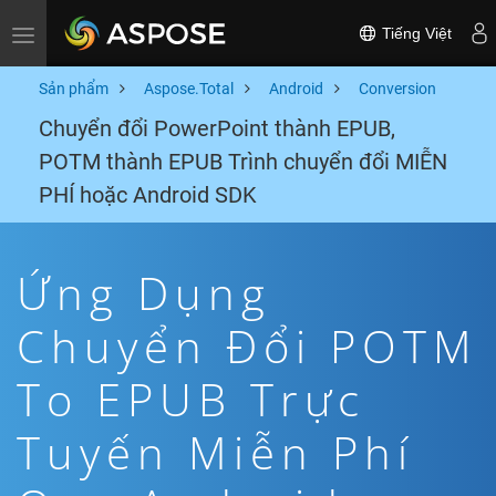
Tiếng Việt
Toggle navigation
Sản phẩm
Aspose.Total
Android
Conversion
Chuyển đổi PowerPoint thành EPUB,
POTM thành EPUB Trình chuyển đổi MIỄN
PHÍ hoặc Android SDK
Ứng Dụng
Chuyển Đổi POTM
To EPUB Trực
Tuyến Miễn Phí