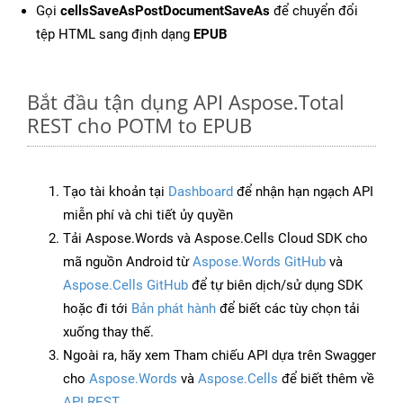
Gọi
cellsSaveAsPostDocumentSaveAs
để chuyển đổi
tệp HTML sang định dạng
EPUB
Bắt đầu tận dụng API Aspose.Total
REST cho POTM to EPUB
Tạo tài khoản tại
Dashboard
để nhận hạn ngạch API
miễn phí và chi tiết ủy quyền
Tải Aspose.Words và Aspose.Cells Cloud SDK cho
mã nguồn Android từ
Aspose.Words GitHub
và
Aspose.Cells GitHub
để tự biên dịch/sử dụng SDK
hoặc đi tới
Bản phát hành
để biết các tùy chọn tải
xuống thay thế.
Ngoài ra, hãy xem Tham chiếu API dựa trên Swagger
cho
Aspose.Words
và
Aspose.Cells
để biết thêm về
API REST
.