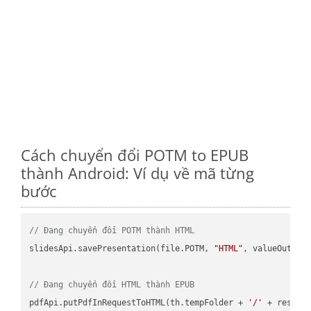
Cách chuyển đổi POTM to EPUB
thành Android: Ví dụ về mã từng
bước
// Đang chuyển đổi POTM thành HTML
slidesApi.savePresentation(file.POTM, 
"HTML"
, valueOutPath
// Đang chuyển đổi HTML thành EPUB
pdfApi.putPdfInRequestToHTML(th.tempFolder + 
'/'
 + resFil