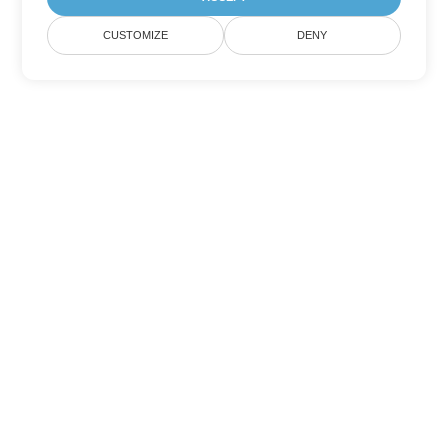
CUSTOMIZE
DENY
Tùy chọn chuyển đổi
PowerPoint khác
Chuyển đổi POTM thành DOC
DOC:
Microsoft Word Binary Format
Chuyển đổi POTM thành DOT
DOT:
Microsoft Word Template Files
Chuyển đổi POTM thành DOCX
DOCX:
Office 2007+ Word Document