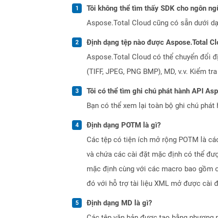
Tôi không thể tìm thấy SDK cho ngôn ngữ
Aspose.Total Cloud cũng có sẵn dưới dạ
Định dạng tệp nào được Aspose.Total Cl
Aspose.Total Cloud có thể chuyển đổi đ
(TIFF, JPEG, PNG BMP), MD, v.v. Kiểm tr
Tôi có thể tìm ghi chú phát hành API As
Bạn có thể xem lại toàn bộ ghi chú phát 
Định dạng POTM là gì?
Các tệp có tiện ích mở rộng POTM là cá
và chứa các cài đặt mặc định có thể đượ
mặc định cùng với các macro bao gồm cá
đó với hỗ trợ tài liệu XML mở được cài
Định dạng MD là gì?
Các tệp văn bản được tạo bằng phương 