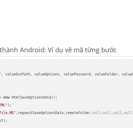
hành Android: Ví dụ về mã từng bước
"
, valueOutPath, valueOptions, valuePassword, valueFolder, valueS
= 
new
 HtmlSaveOptionsData();

TML"
);

file.MD"
,requestSaveOptionsData,remoteFolder,
null
,
null
,
null
,
null