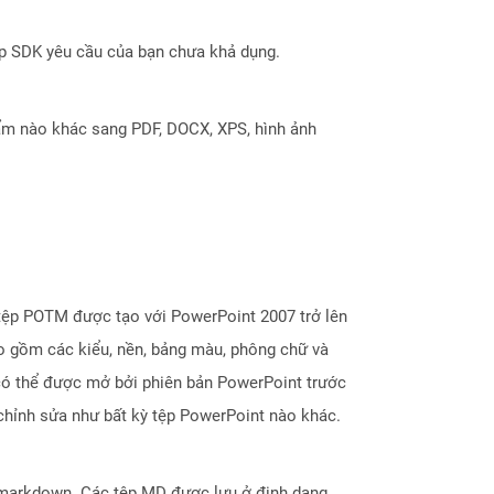
ợp SDK yêu cầu của bạn chưa khả dụng.
ẩm nào khác sang PDF, DOCX, XPS, hình ảnh
tệp POTM được tạo với PowerPoint 2007 trở lên
ao gồm các kiểu, nền, bảng màu, phông chữ và
có thể được mở bởi phiên bản PowerPoint trước
chỉnh sửa như bất kỳ tệp PowerPoint nào khác.
markdown. Các tệp MD được lưu ở định dạng