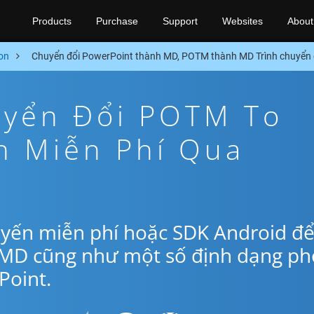
Products
Purchase
Support
Websites
About
on
Chuyển đổi PowerPoint thành MD, POTM thành MD Trình chuyển 
yển Đổi POTM To
n Miễn Phí Qua
uyến miễn phí hoặc SDK Android đ
 MD cũng như một số định dạng ph
oint.