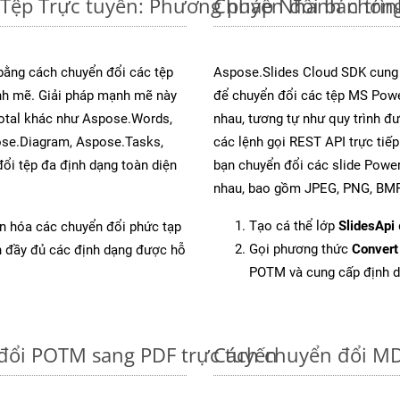
Tệp Trực tuyến: Phương pháp Nhanh chóng
Chuyển đổi bản trì
 bằng cách chuyển đổi các tệp
Aspose.Slides Cloud SDK cung
h mẽ. Giải pháp mạnh mẽ này
để chuyển đổi các tệp MS Powe
Total khác như Aspose.Words,
nhau, tương tự như quy trình đ
ose.Diagram, Aspose.Tasks,
các lệnh gọi REST API trực tiế
i tệp đa định dạng toàn diện
bạn chuyển đổi các slide Power
nhau, bao gồm JPEG, PNG, BMP,
Tạo cá thể lớp
SlidesApi
ản hóa các chuyển đổi phức tạp
Gọi phương thức
Convert
ch đầy đủ các định dạng được hỗ
POTM và cung cấp định 
đổi POTM sang PDF trực tuyến
Cách chuyển đổi MD