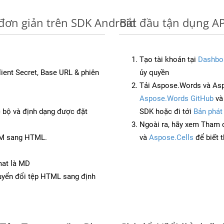
đơn giản trên SDK Android
Bắt đầu tận dụng A
Tạo tài khoản tại
Dashbo
Client Secret, Base URL & phiên
ủy quyền
Tải Aspose.Words và Asp
Aspose.Words GitHub
v
c bộ và định dạng được đặt
SDK hoặc đi tới
Bản phát
Ngoài ra, hãy xem Tham 
TM sang HTML.
và
Aspose.Cells
để biết 
mat là MD
yển đổi tệp HTML sang định