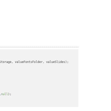
torage, valueFontsFolder, valueSlides);

,
null
);
