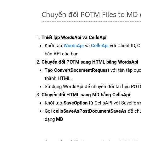
Chuyển đổi POTM Files to MD 
Thiết lập WordsApi và CellsApi
Khởi tạo
WordsApi
và
CellsApi
với Client ID, 
bản API của bạn
Chuyển đổi POTM sang HTML bằng WordsApi
Tạo
ConvertDocumentRequest
với tên tệp cụ
thành HTML.
Sử dụng WordsApi để chuyển đổi tài liệu PO
Chuyển đổi HTML sang MD bằng CellsApi
Khởi tạo
SaveOption
từ CellsAPI với SaveFor
Gọi
cellsSaveAsPostDocumentSaveAs
để chu
dạng
MD