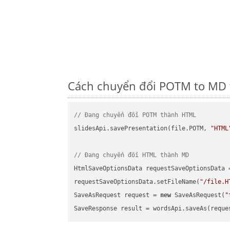
Cách chuyển đổi POTM to MD t
// Đang chuyển đổi POTM thành HTML
slidesApi.savePresentation(file.POTM, 
"HTML
// Đang chuyển đổi HTML thành MD
HtmlSaveOptionsData requestSaveOptionsData 
requestSaveOptionsData.setFileName(
"/file.H
SaveAsRequest request = 
new
 SaveAsRequest(
"