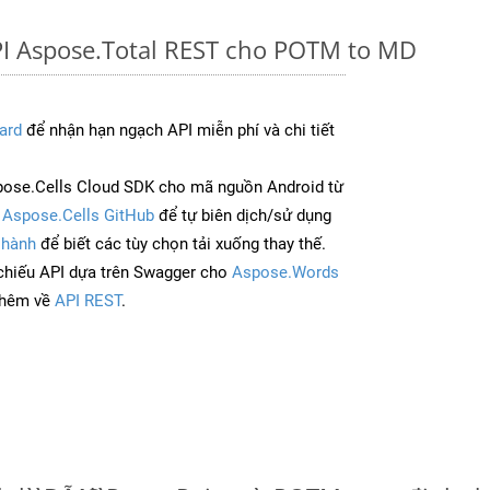
PI Aspose.Total REST cho POTM to MD
ard
để nhận hạn ngạch API miễn phí và chi tiết
ose.Cells Cloud SDK cho mã nguồn Android từ
à
Aspose.Cells GitHub
để tự biên dịch/sử dụng
 hành
để biết các tùy chọn tải xuống thay thế.
chiếu API dựa trên Swagger cho
Aspose.Words
thêm về
API REST
.