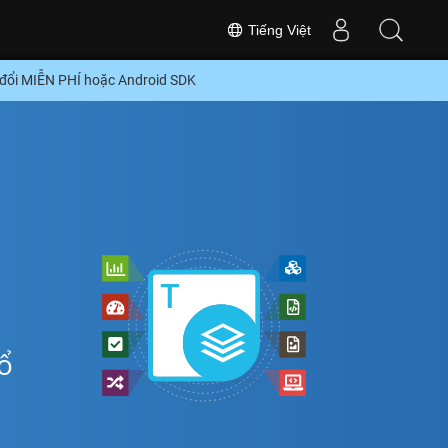
Tiếng Việt
đổi MIỄN PHÍ hoặc Android SDK
ể
ổ