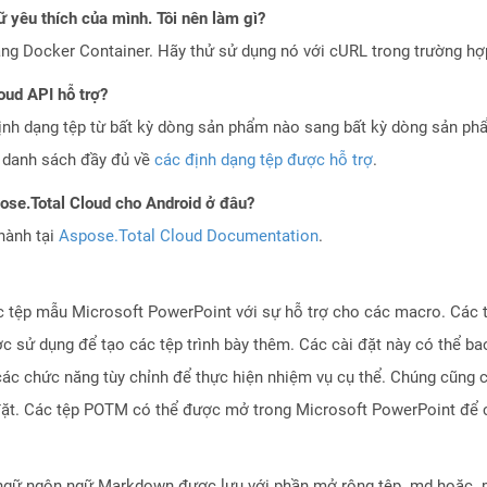
 yêu thích của mình. Tôi nên làm gì?
ng Docker Container. Hãy thử sử dụng nó với cURL trong trường h
oud API hỗ trợ?
ịnh dạng tệp từ bất kỳ dòng sản phẩm nào sang bất kỳ dòng sản ph
a danh sách đầy đủ về
các định dạng tệp được hỗ trợ
.
pose.Total Cloud cho Android ở đâu?
hành tại
Aspose.Total Cloud Documentation
.
c tệp mẫu Microsoft PowerPoint với sự hỗ trợ cho các macro. Các 
c sử dụng để tạo các tệp trình bày thêm. Các cài đặt này có thể b
c chức năng tùy chỉnh để thực hiện nhiệm vụ cụ thể. Chúng cũng 
 đặt. Các tệp POTM có thể được mở trong Microsoft PowerPoint để 
ngữ ngôn ngữ Markdown được lưu với phần mở rộng tệp .md hoặc .