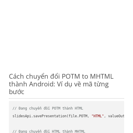
Cách chuyển đổi POTM to MHTML
thành Android: Ví dụ về mã từng
bước
// Đang chuyển đổi POTM thành HTML
slidesApi.savePresentation(file.POTM, 
"HTML"
, valueOutPath
// Đang chuyển đổi HTML thành MHTML