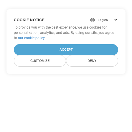
COOKIE NOTICE
To provide you with the best experience, we use cookies for
personalization, analytics, and ads. By using our site, you agree
to
our cookie policy
.
ACCEPT
CUSTOMIZE
DENY
Tùy chọn chuyển đổi
PowerPoint khác
Chuyển đổi POTM thành DOC
DOC:
Microsoft Word Binary Format