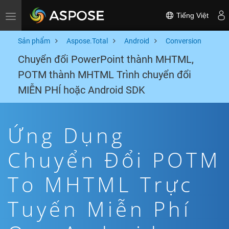
Tiếng Việt
Toggle navigation
Sản phẩm
Aspose.Total
Android
Conversion
Chuyển đổi PowerPoint thành MHTML,
POTM thành MHTML Trình chuyển đổi
MIỄN PHÍ hoặc Android SDK
Ứng Dụng
Chuyển Đổi POTM
To MHTML Trực
Tuyến Miễn Phí