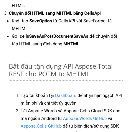
HTML.
Chuyển đổi HTML sang MHTML bằng CellsApi
Khởi tạo
SaveOption
từ CellsAPI với SaveFormat là
MHTML
Gọi
cellsSaveAsPostDocumentSaveAs
để chuyển đổi
tệp HTML sang định dạng
MHTML
Bắt đầu tận dụng API Aspose.Total
REST cho POTM to MHTML
Tạo tài khoản tại
Dashboard
để nhận hạn ngạch API
miễn phí và chi tiết ủy quyền
Tải Aspose.Words và Aspose.Cells Cloud SDK cho
mã nguồn Android từ
Aspose.Words GitHub
và
Aspose.Cells GitHub
để tự biên dịch/sử dụng SDK