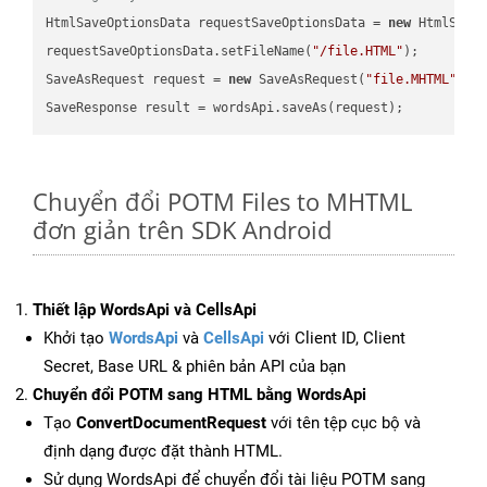
HtmlSaveOptionsData requestSaveOptionsData = 
new
 HtmlSaveO
requestSaveOptionsData.setFileName(
"/file.HTML"
);

SaveAsRequest request = 
new
 SaveAsRequest(
"file.MHTML"
,re
Chuyển đổi POTM Files to MHTML
đơn giản trên SDK Android
Thiết lập WordsApi và CellsApi
Khởi tạo
WordsApi
và
CellsApi
với Client ID, Client
Secret, Base URL & phiên bản API của bạn
Chuyển đổi POTM sang HTML bằng WordsApi
Tạo
ConvertDocumentRequest
với tên tệp cục bộ và
định dạng được đặt thành HTML.
Sử dụng WordsApi để chuyển đổi tài liệu POTM sang