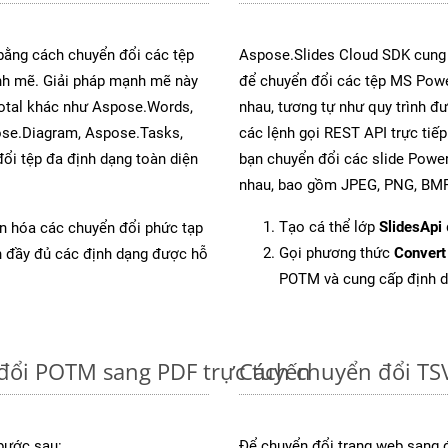
 bằng cách chuyển đổi các tệp
Aspose.Slides Cloud SDK cung
h mẽ. Giải pháp mạnh mẽ này
để chuyển đổi các tệp MS Powe
Total khác như Aspose.Words,
nhau, tương tự như quy trình đ
ose.Diagram, Aspose.Tasks,
các lệnh gọi REST API trực tiế
i tệp đa định dạng toàn diện
bạn chuyển đổi các slide Power
nhau, bao gồm JPEG, PNG, BMP,
Tạo cá thể lớp
SlidesApi
ản hóa các chuyển đổi phức tạp
Gọi phương thức
Convert
ch đầy đủ các định dạng được hỗ
POTM và cung cấp định 
đổi POTM sang PDF trực tuyến
Cách chuyển đổi TSV
bước sau:
Để chuyển đổi trang web sang 