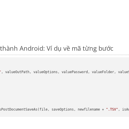
thành Android: Ví dụ về mã từng bước
"
, valueOutPath, valueOptions, valuePassword, valueFolder, valueS
sPostDocumentSaveAs(file, saveOptions, newfilename + 
".TSV"
, isA