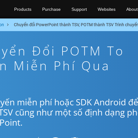
Products
Purchase
Support
Websites
About
on
Chuyển đổi PowerPoint thành TSV, POTM thành TSV Trình chuyể
yển Đổi POTM To
ến Miễn Phí Qua
uyến miễn phí hoặc SDK Android đ
TSV cũng như một số định dạng p
oint.