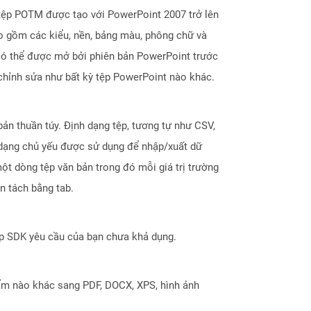
tệp POTM được tạo với PowerPoint 2007 trở lên
ao gồm các kiểu, nền, bảng màu, phông chữ và
có thể được mở bởi phiên bản PowerPoint trước
chỉnh sửa như bất kỳ tệp PowerPoint nào khác.
ản thuần túy. Định dạng tệp, tương tự như CSV,
 dạng chủ yếu được sử dụng để nhập/xuất dữ
ột dòng tệp văn bản trong đó mỗi giá trị trường
n tách bằng tab.
ợp SDK yêu cầu của bạn chưa khả dụng.
ẩm nào khác sang PDF, DOCX, XPS, hình ảnh