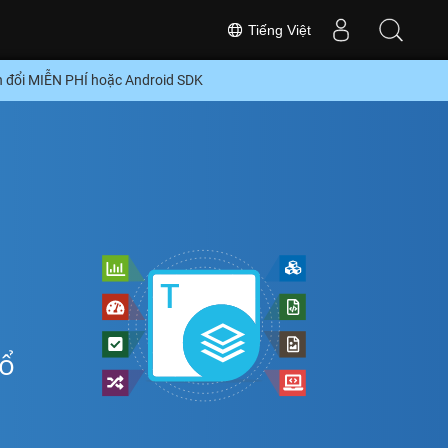
Tiếng Việt
n đổi MIỄN PHÍ hoặc Android SDK
ể
hổ