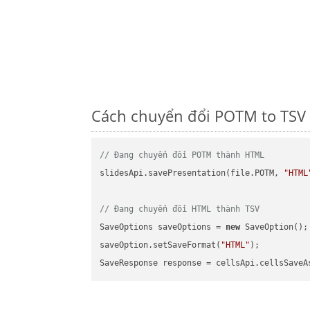
Cách chuyển đổi POTM to TSV 
// Đang chuyển đổi POTM thành HTML
slidesApi.savePresentation(file.POTM, 
"HTML
// Đang chuyển đổi HTML thành TSV
SaveOptions saveOptions = 
new
 SaveOption();

saveOption.setSaveFormat(
"HTML"
);

SaveResponse response = cellsApi.cellsSaveA