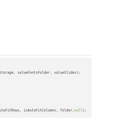
torage, valueFontsFolder, valueSlides);

utoFitRows, isAutoFitColumns, folder,
null