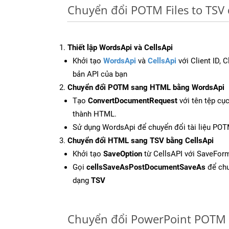
Chuyển đổi POTM Files to TSV 
Thiết lập WordsApi và CellsApi
Khởi tạo
WordsApi
và
CellsApi
với Client ID, 
bản API của bạn
Chuyển đổi POTM sang HTML bằng WordsApi
Tạo
ConvertDocumentRequest
với tên tệp cụ
thành HTML.
Sử dụng WordsApi để chuyển đổi tài liệu PO
Chuyển đổi HTML sang TSV bằng CellsApi
Khởi tạo
SaveOption
từ CellsAPI với SaveFor
Gọi
cellsSaveAsPostDocumentSaveAs
để chu
dạng
TSV
Chuyển đổi PowerPoint POTM 