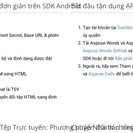
đơn giản trên SDK Android
Bắt đầu tận dụng AP
Tạo tài khoản tại
Dashbo
Client Secret, Base URL & phiên
ủy quyền
Tải Aspose.Words và Asp
Aspose.Words GitHub
v
c bộ và định dạng được đặt
SDK hoặc đi tới
Bản phát
Ngoài ra, hãy xem Tham 
TM sang HTML.
và
Aspose.Cells
để biết 
mat là TSV
yển đổi tệp HTML sang định
Tệp Trực tuyến: Phương pháp Nhanh chóng
Chuyển đổi bản trì