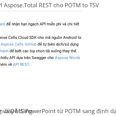
I Aspose.Total REST cho POTM to TSV
ard
để nhận hạn ngạch API miễn phí và chi tiết
ose.Cells Cloud SDK cho mã nguồn Android từ
à
Aspose.Cells GitHub
để tự biên dịch/sử dụng
 hành
để biết các tùy chọn tải xuống thay thế.
chiếu API dựa trên Swagger cho
Aspose.Words
thêm về
API REST
.
 và Dễ dàng
nh bày MS PowerPoint từ POTM sang định d