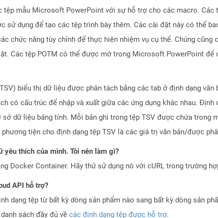
c tệp mẫu Microsoft PowerPoint với sự hỗ trợ cho các macro. Các 
c sử dụng để tạo các tệp trình bày thêm. Các cài đặt này có thể b
c chức năng tùy chỉnh để thực hiện nhiệm vụ cụ thể. Chúng cũng 
 đặt. Các tệp POTM có thể được mở trong Microsoft PowerPoint để 
TSV) biểu thị dữ liệu được phân tách bằng các tab ở định dạng văn b
ách có cấu trúc để nhập và xuất giữa các ứng dụng khác nhau. Định
ơ sở dữ liệu bảng tính. Mỗi bản ghi trong tệp TSV được chứa trong m
 phương tiện cho định dạng tệp TSV là các giá trị văn bản/được phâ
 yêu thích của mình. Tôi nên làm gì?
ng Docker Container. Hãy thử sử dụng nó với cURL trong trường h
oud API hỗ trợ?
ịnh dạng tệp từ bất kỳ dòng sản phẩm nào sang bất kỳ dòng sản ph
a danh sách đầy đủ về
các định dạng tệp được hỗ trợ
.