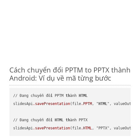
Cách chuyển đổi PPTM to PPTX thành
Android: Ví dụ về mã từng bước
// Đang chuyển đổ
i
 PPTM 
th
ành 
HTML
slidesApi
.savePresentation
(file
.PPTM
, "
HTML
", valueOutPath
// Đang chuyển đổ
i
HTML
th
ành PPTX

slidesApi
.savePresentation
(file
.HTML