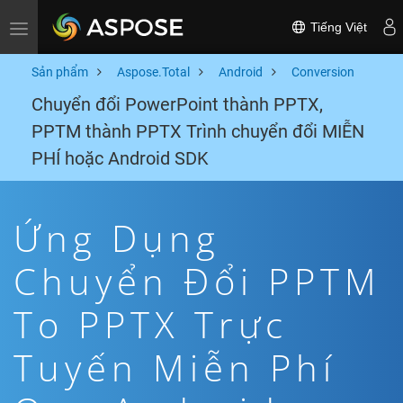
Tiếng Việt
Toggle navigation
Sản phẩm
Aspose.Total
Android
Conversion
Chuyển đổi PowerPoint thành PPTX,
PPTM thành PPTX Trình chuyển đổi MIỄN
PHÍ hoặc Android SDK
Ứng Dụng
Chuyển Đổi PPTM
To PPTX Trực
Tuyến Miễn Phí