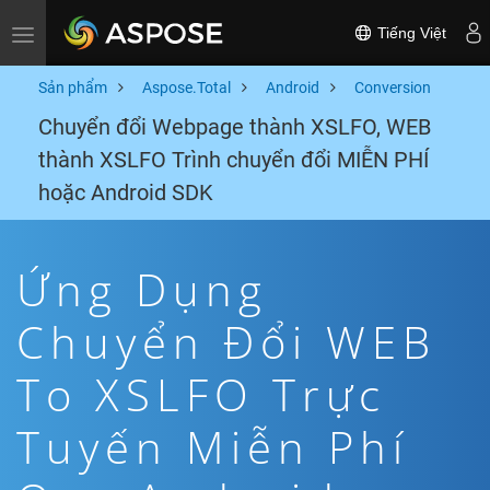
Tiếng Việt
Toggle navigation
Sản phẩm
Aspose.Total
Android
Conversion
Chuyển đổi Webpage thành XSLFO, WEB
thành XSLFO Trình chuyển đổi MIỄN PHÍ
hoặc Android SDK
Ứng Dụng
Chuyển Đổi WEB
To XSLFO Trực
Tuyến Miễn Phí