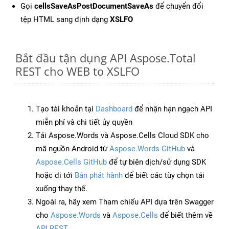
Gọi
cellsSaveAsPostDocumentSaveAs
để chuyển đổi
tệp HTML sang định dạng
XSLFO
Bắt đầu tận dụng API Aspose.Total
REST cho WEB to XSLFO
Tạo tài khoản tại
Dashboard
để nhận hạn ngạch API
miễn phí và chi tiết ủy quyền
Tải Aspose.Words và Aspose.Cells Cloud SDK cho
mã nguồn Android từ
Aspose.Words GitHub
và
Aspose.Cells GitHub
để tự biên dịch/sử dụng SDK
hoặc đi tới
Bản phát hành
để biết các tùy chọn tải
xuống thay thế.
Ngoài ra, hãy xem Tham chiếu API dựa trên Swagger
cho
Aspose.Words
và
Aspose.Cells
để biết thêm về
API REST
.