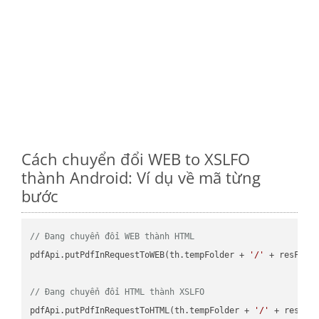
Cách chuyển đổi WEB to XSLFO
thành Android: Ví dụ về mã từng
bước
// Đang chuyển đổi WEB thành HTML
pdfApi.putPdfInRequestToWEB(th.tempFolder + 
'/'
 + resFile
// Đang chuyển đổi HTML thành XSLFO
pdfApi.putPdfInRequestToHTML(th.tempFolder + 
'/'
 + resFil