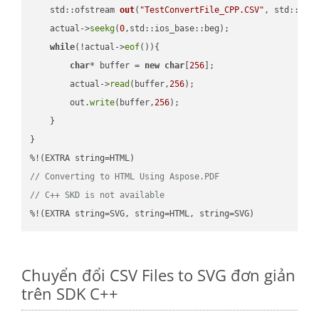
std::ofstream 
out
(
"TestConvertFile_CPP.CSV"
, std::ist
    actual->
seekg
(
0
,std::ios_base::beg);

while
(!actual->
eof
()){

char
* buffer = 
new
char
[
256
];

        actual->
read
(buffer,
256
);

        out.
write
(buffer,
256
);

    }

}

// Converting to HTML Using Aspose.PDF
// C++ SKD is not available
%!(EXTRA string=SVG, string=HTML, string=SVG)
Chuyển đổi CSV Files to SVG đơn giản
trên SDK C++