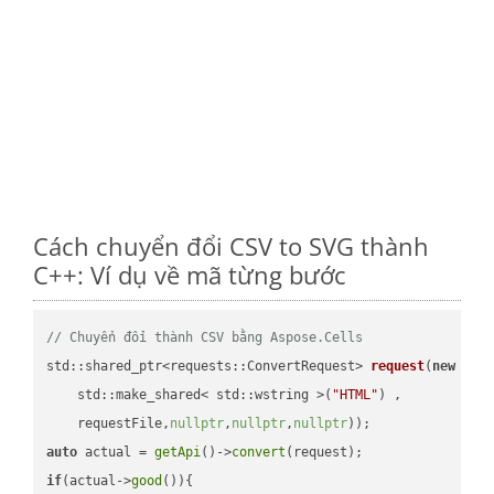
Cách chuyển đổi CSV to SVG thành
C++: Ví dụ về mã từng bước
// Chuyển đổi thành CSV bằng Aspose.Cells
std::shared_ptr<requests::ConvertRequest> 
request
(
new
 requ
    std::make_shared< std::wstring >(
"HTML"
) ,        

    requestFile,
nullptr
,
nullptr
,
nullptr
))
auto
 actual = 
getApi
()->
convert
if
(actual->
good
()){
