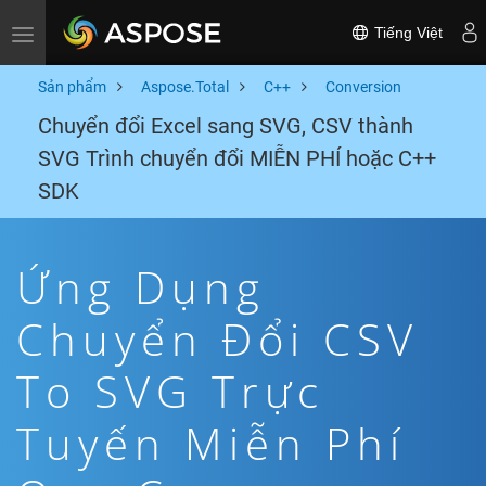
Tiếng Việt
Toggle navigation
Sản phẩm
Aspose.Total
C++
Conversion
Chuyển đổi Excel sang SVG, CSV thành
SVG Trình chuyển đổi MIỄN PHÍ hoặc C++
SDK
Ứng Dụng
Chuyển Đổi CSV
To SVG Trực
Tuyến Miễn Phí