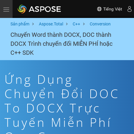
Tiếng Việt
Toggle navigation
Sản phẩm
Aspose.Total
C++
Conversion
Chuyển Word thành DOCX, DOC thành
DOCX Trình chuyển đổi MIỄN PHÍ hoặc
C++ SDK
Ứng Dụng
Chuyển Đổi DOC
To DOCX Trực
Tuyến Miễn Phí