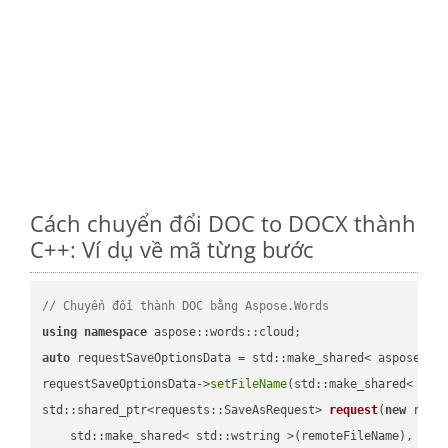
Cách chuyển đổi DOC to DOCX thành
C++: Ví dụ về mã từng bước
// Chuyển đổi thành DOC bằng Aspose.Words
using
namespace
auto
 requestSaveOptionsData = std::make_shared< aspose::wo
requestSaveOptionsData->
setFileName
(std::make_shared< std
std::shared_ptr<requests::SaveAsRequest> 
request
(
new
 reque
    std::make_shared< std::wstring >(remoteFileName),
