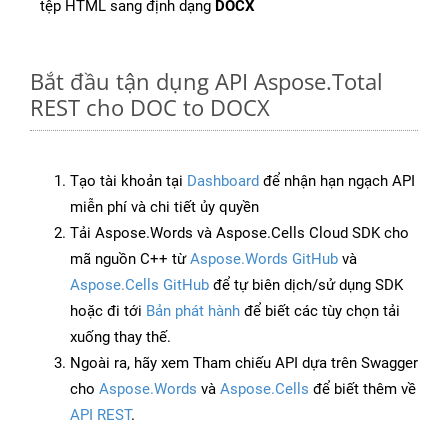
tệp HTML sang định dạng
DOCX
Bắt đầu tận dụng API Aspose.Total
REST cho DOC to DOCX
Tạo tài khoản tại
Dashboard
để nhận hạn ngạch API
miễn phí và chi tiết ủy quyền
Tải Aspose.Words và Aspose.Cells Cloud SDK cho
mã nguồn C++ từ
Aspose.Words GitHub
và
Aspose.Cells GitHub
để tự biên dịch/sử dụng SDK
hoặc đi tới
Bản phát hành
để biết các tùy chọn tải
xuống thay thế.
Ngoài ra, hãy xem Tham chiếu API dựa trên Swagger
cho
Aspose.Words
và
Aspose.Cells
để biết thêm về
API REST
.