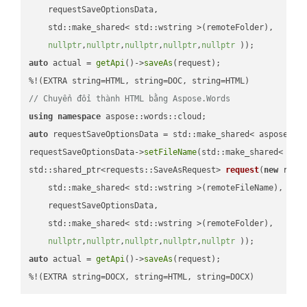
    requestSaveOptionsData,

    std::make_shared< std::wstring >(remoteFolder),

nullptr
,
nullptr
,
nullptr
,
nullptr
,
nullptr
 ))
auto
 actual = 
getApi
()->
saveAs
(request);

// Chuyển đổi thành HTML bằng Aspose.Words
using
namespace
auto
 requestSaveOptionsData = std::make_shared< aspose::wo
requestSaveOptionsData->
setFileName
(std::make_shared< std
std::shared_ptr<requests::SaveAsRequest> 
request
(
new
 reque
    std::make_shared< std::wstring >(remoteFileName),

    requestSaveOptionsData,

    std::make_shared< std::wstring >(remoteFolder),

nullptr
,
nullptr
,
nullptr
,
nullptr
,
nullptr
 ))
auto
 actual = 
getApi
()->
saveAs
(request);

%!(EXTRA string=DOCX, string=HTML, string=DOCX)