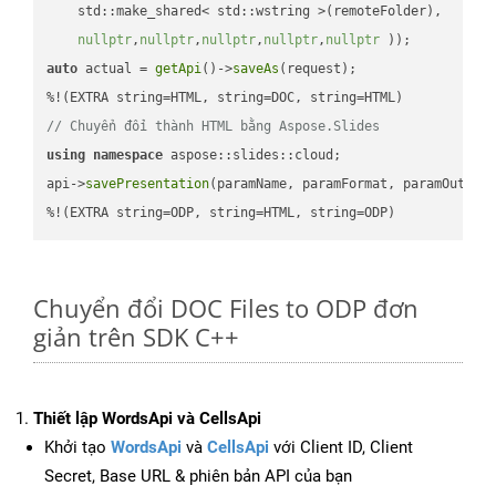
    std::make_shared< std::wstring >(remoteFolder),

nullptr
,
nullptr
,
nullptr
,
nullptr
,
nullptr
 ))
auto
 actual = 
getApi
()->
saveAs
(request);

// Chuyển đổi thành HTML bằng Aspose.Slides
using
namespace
 aspose::slides::cloud;            

api->
savePresentation
(paramName, paramFormat, paramOutPat
%!(EXTRA string=ODP, string=HTML, string=ODP)
Chuyển đổi DOC Files to ODP đơn
giản trên SDK C++
Thiết lập WordsApi và CellsApi
Khởi tạo
WordsApi
và
CellsApi
với Client ID, Client
Secret, Base URL & phiên bản API của bạn