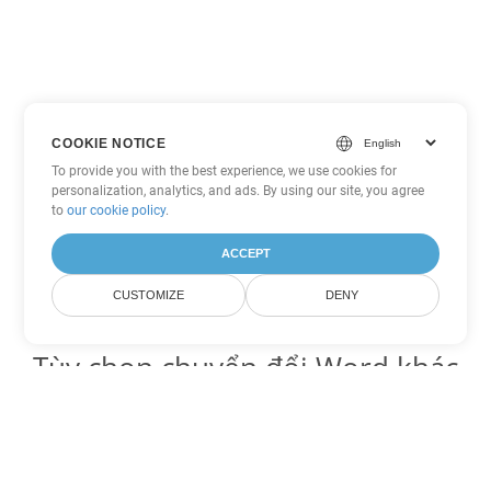
COOKIE NOTICE
To provide you with the best experience, we use cookies for
personalization, analytics, and ads. By using our site, you agree
to
our cookie policy
.
ACCEPT
CUSTOMIZE
DENY
Tùy chọn chuyển đổi Word khác
Chuyển đổi DOC thành DOT
DOT:
Microsoft Word Template Files