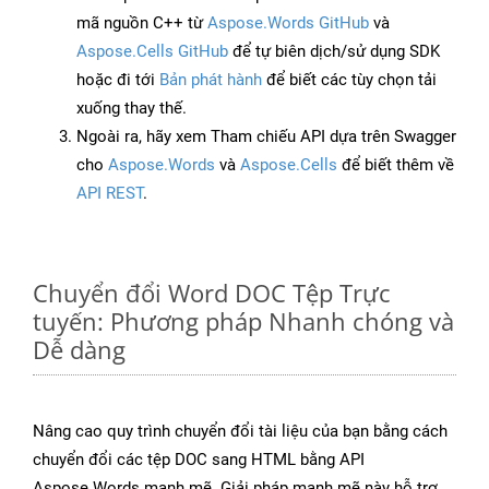
mã nguồn C++ từ
Aspose.Words GitHub
và
Aspose.Cells GitHub
để tự biên dịch/sử dụng SDK
hoặc đi tới
Bản phát hành
để biết các tùy chọn tải
xuống thay thế.
Ngoài ra, hãy xem Tham chiếu API dựa trên Swagger
cho
Aspose.Words
và
Aspose.Cells
để biết thêm về
API REST
.
Chuyển đổi Word DOC Tệp Trực
tuyến: Phương pháp Nhanh chóng và
Dễ dàng
Nâng cao quy trình chuyển đổi tài liệu của bạn bằng cách
chuyển đổi các tệp DOC sang HTML bằng API
Aspose.Words mạnh mẽ. Giải pháp mạnh mẽ này hỗ trợ