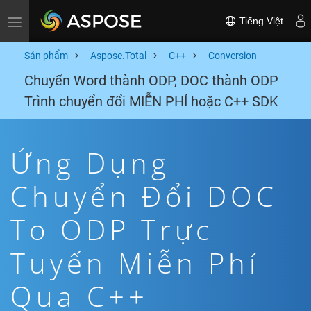
Tiếng Việt
Toggle navigation
Sản phẩm
Aspose.Total
C++
Conversion
Chuyển Word thành ODP, DOC thành ODP
Trình chuyển đổi MIỄN PHÍ hoặc C++ SDK
Ứng Dụng
Chuyển Đổi DOC
To ODP Trực
Tuyến Miễn Phí
Qua C++