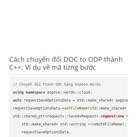
Cách chuyển đổi DOC to ODP thành
C++: Ví dụ về mã từng bước
// Chuyển đổi thành DOC bằng Aspose.Words
using
namespace
auto
 requestSaveOptionsData = std::make_shared< aspose::wo
requestSaveOptionsData->
setFileName
(std::make_shared< std
std::shared_ptr<requests::SaveAsRequest> 
request
(
new
 reque
    std::make_shared< std::wstring >(remoteFileName),

    requestSaveOptionsData,
