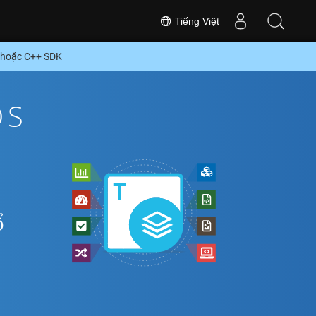
Tiếng Việt
 hoặc C++ SDK
DS
ổ