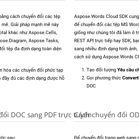
 bằng cách chuyển đổi các tệp
Aspose.Words Cloud SDK cung 
mẽ. Giải pháp mạnh mẽ này
để chuyển đổi các tệp MS Word
otal khác như Aspose.Cells,
giống như chúng tôi đã làm ở t
pose.Diagram, Aspose.Tasks,
REST API trực tiếp hay SDK, bạ
i tệp đa định dạng toàn diện
sang nhiều định dạng hình ảnh,
cách sử dụng Aspose.Words Cl
Tạo đối tượng
Yêu cầu ch
ản hóa các chuyển đổi phức tạp
Gọi phương thức
Conver
ch đầy đủ các định dạng được hỗ
DOC
đổi DOC sang PDF trực tuyến
Cách chuyển đổi OD
ước sau:
Để chuyển đổi trang web sang 