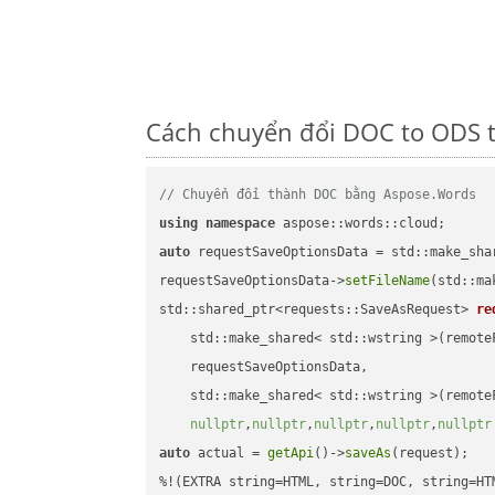
Cách chuyển đổi DOC to ODS t
// Chuyển đổi thành DOC bằng Aspose.Words
using
namespace
auto
 requestSaveOptionsData = std::make_sha
requestSaveOptionsData->
setFileName
(std::ma
std::shared_ptr<requests::SaveAsRequest> 
re
    std::make_shared< std::wstring >(remoteF
    requestSaveOptionsData,

    std::make_shared< std::wstring >(remoteF
nullptr
,
nullptr
,
nullptr
,
nullptr
,
nullptr
auto
 actual = 
getApi
()->
saveAs
(request);
