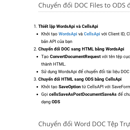
Chuyển đổi DOC Files to ODS 
Thiết lập WordsApi và CellsApi
Khởi tạo
WordsApi
và
CellsApi
với Client ID, 
bản API của bạn
Chuyển đổi DOC sang HTML bằng WordsApi
Tạo
ConvertDocumentRequest
với tên tệp cụ
thành HTML.
Sử dụng WordsApi để chuyển đổi tài liệu DO
Chuyển đổi HTML sang ODS bằng CellsApi
Khởi tạo
SaveOption
từ CellsAPI với SaveFor
Gọi
cellsSaveAsPostDocumentSaveAs
để chu
dạng
ODS
Chuyển đổi Word DOC Tệp Trự