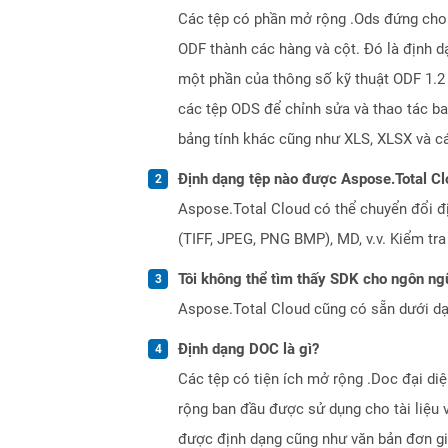
Các tệp có phần mở rộng .Ods đứng cho đ
ODF thành các hàng và cột. Đó là định d
một phần của thông số kỹ thuật ODF 1.2
các tệp ODS để chỉnh sửa và thao tác ba
bảng tính khác cũng như XLS, XLSX và c
Định dạng tệp nào được Aspose.Total Cl
Aspose.Total Cloud có thể chuyển đổi đ
(TIFF, JPEG, PNG BMP), MD, v.v. Kiểm tr
Tôi không thể tìm thấy SDK cho ngôn ngữ
Aspose.Total Cloud cũng có sẵn dưới dạ
Định dạng DOC là gì?
Các tệp có tiện ích mở rộng .Doc đại diệ
rộng ban đầu được sử dụng cho tài liệu 
được định dạng cũng như văn bản đơn giản,