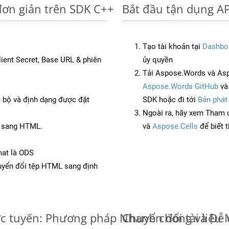
đơn giản trên SDK C++
Bắt đầu tận dụng A
Tạo tài khoản tại
Dashbo
Client Secret, Base URL & phiên
ủy quyền
Tải Aspose.Words và As
Aspose.Words GitHub
v
c bộ và định dạng được đặt
SDK hoặc đi tới
Bản phát
Ngoài ra, hãy xem Tham 
C sang HTML.
và
Aspose.Cells
để biết 
mat là ODS
yển đổi tệp HTML sang định
c tuyến: Phương pháp Nhanh chóng và Dễ
Chuyển đổi tài liệ