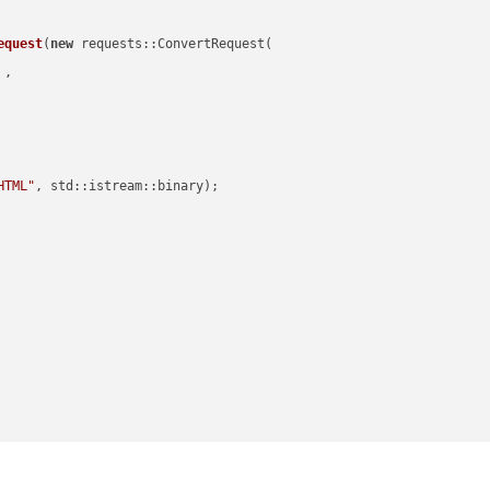
equest
(
new
 requests::ConvertRequest(

 ,        

HTML"
, std::istream::binary)
;
