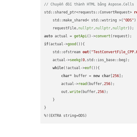
// Chuyển đổi thành HTML bằng Aspose.Cells
std::shared_ptr<requests::ConvertRequest> 
r
    std::make_shared< std::wstring >(
"ODS"
)
    requestFile,
nullptr
,
nullptr
,
nullptr
))
auto
 actual = 
getApi
()->
convert
if
(actual->
good
()){

std::ofstream 
out
(
"TestConvertFile_CPP.
    actual->
seekg
(
0
,std::ios_base::beg);

while
(!actual->
eof
()){

char
* buffer = 
new
char
[
256
];

        actual->
read
(buffer,
256
);

        out.
write
(buffer,
256
);

    }

}

%!(EXTRA string=ODS)