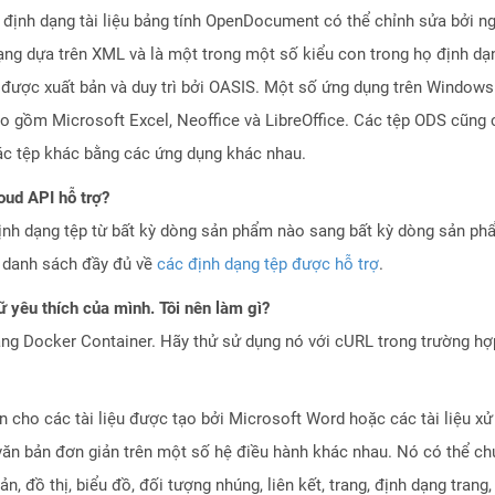
ịnh dạng tài liệu bảng tính OpenDocument có thể chỉnh sửa bởi ngư
ạng dựa trên XML và là một trong một số kiểu con trong họ định dạn
 được xuất bản và duy trì bởi OASIS. Một số ứng dụng trên Window
o gồm Microsoft Excel, Neoffice và LibreOffice. Các tệp ODS cũng
ác tệp khác bằng các ứng dụng khác nhau.
oud API hỗ trợ?
ịnh dạng tệp từ bất kỳ dòng sản phẩm nào sang bất kỳ dòng sản ph
a danh sách đầy đủ về
các định dạng tệp được hỗ trợ
.
 yêu thích của mình. Tôi nên làm gì?
ng Docker Container. Hãy thử sử dụng nó với cURL trong trường h
n cho các tài liệu được tạo bởi Microsoft Word hoặc các tài liệu xử
văn bản đơn giản trên một số hệ điều hành khác nhau. Nó có thể ch
 đồ thị, biểu đồ, đối tượng nhúng, liên kết, trang, định dạng trang, c