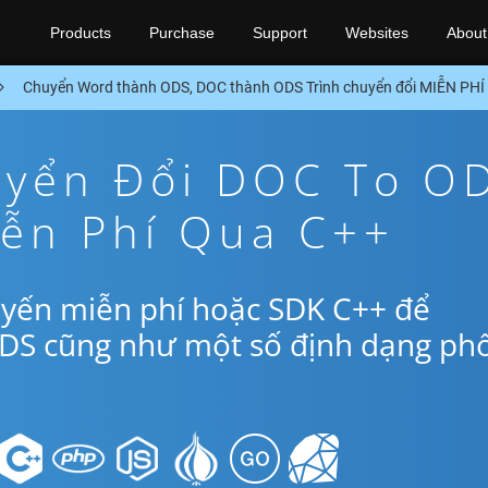
Products
Purchase
Support
Websites
About
Chuyển Word thành ODS, DOC thành ODS Trình chuyển đổi MIỄN PHÍ
yển Đổi DOC To O
iễn Phí Qua C++
uyến miễn phí hoặc SDK C++ để
DS cũng như một số định dạng ph