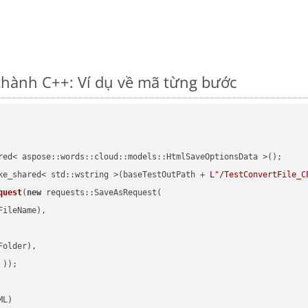
hành C++: Ví dụ về mã từng bước
red< aspose::words::cloud::models::HtmlSaveOptionsData >();

ke_shared< std::wstring >(baseTestOutPath + 
L"/TestConvertFile_C
quest
(
new
 requests::SaveAsRequest(

ileName),

older),

 ))