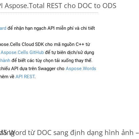
PI Aspose.Total REST cho DOC to ODS
ard
để nhận hạn ngạch API miễn phí và chi tiết
pose.Cells Cloud SDK cho mã nguồn C++ từ
à
Aspose.Cells GitHub
để tự biên dịch/sử dụng
 hành
để biết các tùy chọn tải xuống thay thế.
chiếu API dựa trên Swagger cho
Aspose.Words
thêm về
API REST
.
 dàng
u MS Word từ DOC sang định dạng hình ảnh