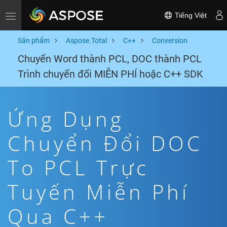
Tiếng Việt
Toggle navigation
Sản phẩm
Aspose.Total
C++
Conversion
Chuyển Word thành PCL, DOC thành PCL
Trình chuyển đổi MIỄN PHÍ hoặc C++ SDK
Ứng Dụng
Chuyển Đổi DOC
To PCL Trực
Tuyến Miễn Phí
Qua C++