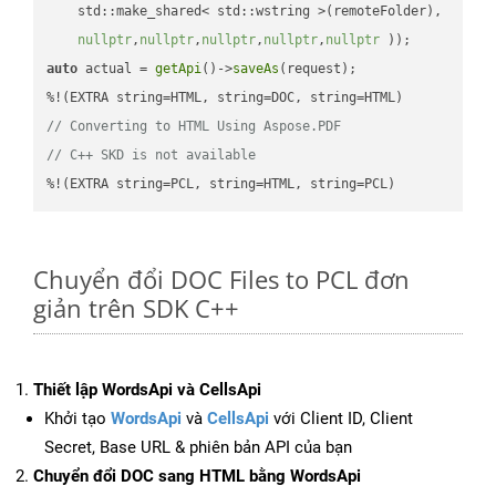
    std::make_shared< std::wstring >(remoteFolder),

nullptr
,
nullptr
,
nullptr
,
nullptr
,
nullptr
 ))
auto
 actual = 
getApi
()->
saveAs
(request);

// Converting to HTML Using Aspose.PDF
// C++ SKD is not available
%!(EXTRA string=PCL, string=HTML, string=PCL)
Chuyển đổi DOC Files to PCL đơn
giản trên SDK C++
Thiết lập WordsApi và CellsApi
Khởi tạo
WordsApi
và
CellsApi
với Client ID, Client
Secret, Base URL & phiên bản API của bạn
Chuyển đổi DOC sang HTML bằng WordsApi