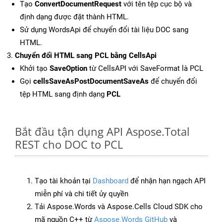
Tạo
ConvertDocumentRequest
với tên tệp cục bộ và
định dạng được đặt thành HTML.
Sử dụng WordsApi để chuyển đổi tài liệu DOC sang
HTML.
Chuyển đổi HTML sang PCL bằng CellsApi
Khởi tạo
SaveOption
từ CellsAPI với SaveFormat là PCL
Gọi
cellsSaveAsPostDocumentSaveAs
để chuyển đổi
tệp HTML sang định dạng
PCL
Bắt đầu tận dụng API Aspose.Total
REST cho DOC to PCL
Tạo tài khoản tại
Dashboard
để nhận hạn ngạch API
miễn phí và chi tiết ủy quyền
Tải Aspose.Words và Aspose.Cells Cloud SDK cho
mã nguồn C++ từ
Aspose.Words GitHub
và