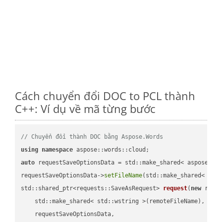
Cách chuyển đổi DOC to PCL thành
C++: Ví dụ về mã từng bước
// Chuyển đổi thành DOC bằng Aspose.Words
using
namespace
auto
 requestSaveOptionsData = std::make_shared< aspose::wo
requestSaveOptionsData->
setFileName
(std::make_shared< std
std::shared_ptr<requests::SaveAsRequest> 
request
(
new
 reque
    std::make_shared< std::wstring >(remoteFileName),

    requestSaveOptionsData,
