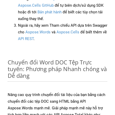
Aspose.Cells GitHub
để tự biên dịch/sử dụng SDK
hoặc đi tới
Bản phát hành
để biết các tùy chọn tải
xuống thay thế.
Ngoài ra, hãy xem Tham chiếu API dựa trên Swagger
cho
Aspose.Words
và
Aspose.Cells
để biết thêm về
API REST
.
Chuyển đổi Word DOC Tệp Trực
tuyến: Phương pháp Nhanh chóng và
Dễ dàng
Nâng cao quy trình chuyển đổi tài liệu của bạn bằng cách
chuyển đổi các tệp DOC sang HTML bằng API
Aspose.Words mạnh mẽ. Giải pháp mạnh mẽ này hỗ trợ
tích hợp liền mạch với các API Aspose.Total khác như