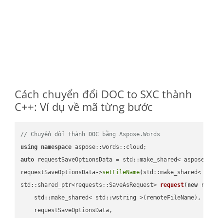
Cách chuyển đổi DOC to SXC thành
C++: Ví dụ về mã từng bước
// Chuyển đổi thành DOC bằng Aspose.Words
using
namespace
auto
 requestSaveOptionsData = std::make_shared< aspose::wo
requestSaveOptionsData->
setFileName
(std::make_shared< std
std::shared_ptr<requests::SaveAsRequest> 
request
(
new
 reque
    std::make_shared< std::wstring >(remoteFileName),

    requestSaveOptionsData,
