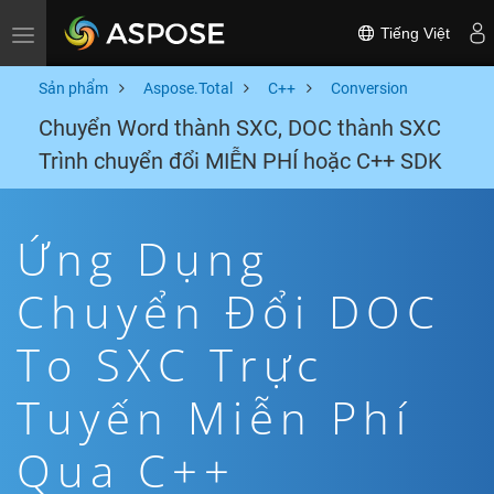
Tiếng Việt
Toggle navigation
Sản phẩm
Aspose.Total
C++
Conversion
Chuyển Word thành SXC, DOC thành SXC
Trình chuyển đổi MIỄN PHÍ hoặc C++ SDK
Ứng Dụng
Chuyển Đổi DOC
To SXC Trực
Tuyến Miễn Phí
Qua C++