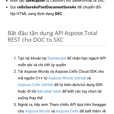
Khởi tạo
SaveOption
từ CellsAPI với SaveFormat là SXC
Gọi
cellsSaveAsPostDocumentSaveAs
để chuyển đổi
tệp HTML sang định dạng
SXC
Bắt đầu tận dụng API Aspose.Total
REST cho DOC to SXC
Tạo tài khoản tại
Dashboard
để nhận hạn ngạch API
miễn phí và chi tiết ủy quyền
Tải Aspose.Words và Aspose.Cells Cloud SDK cho
mã nguồn C++ từ
Aspose.Words GitHub
và
Aspose.Cells GitHub
để tự biên dịch/sử dụng SDK
hoặc đi tới
Bản phát hành
để biết các tùy chọn tải
xuống thay thế.
Ngoài ra, hãy xem Tham chiếu API dựa trên Swagger
cho
Aspose.Words
và
Aspose.Cells
để biết thêm về