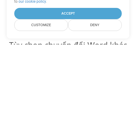
to
our cookie policy
.
ACCEPT
CUSTOMIZE
DENY
Tùy chọn chuyển đổi Word khác
Chuyển đổi DOC thành DOT
DOT:
Microsoft Word Template Files
Chuyển đổi DOC thành DOCX
DOCX:
Office 2007+ Word Document
Chuyển đổi DOC thành DOCM
DOCM:
Microsoft Word 2007 Marco File
Chuyển đổi DOC thành DOTX