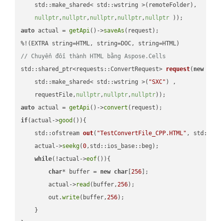
    std::make_shared< std::wstring >(remoteFolder),

nullptr
,
nullptr
,
nullptr
,
nullptr
,
nullptr
 ))
auto
 actual = 
getApi
()->
saveAs
(request);

// Chuyển đổi thành HTML bằng Aspose.Cells
std::shared_ptr<requests::ConvertRequest> 
request
(
new
 requ
    std::make_shared< std::wstring >(
"SXC"
) ,        

    requestFile,
nullptr
,
nullptr
,
nullptr
))
auto
 actual = 
getApi
()->
convert
if
(actual->
good
()){

std::ofstream 
out
(
"TestConvertFile_CPP.HTML"
, std::is
    actual->
seekg
(
0
,std::ios_base::beg);

while
(!actual->
eof
()){

char
* buffer = 
new
char
[
256
];

        actual->
read
(buffer,
256
);

        out.
write
(buffer,
256
);

    }
