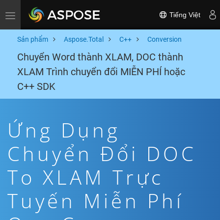
Tiếng Việt
Toggle navigation
Sản phẩm
Aspose.Total
C++
Conversion
Chuyển Word thành XLAM, DOC thành
XLAM Trình chuyển đổi MIỄN PHÍ hoặc
C++ SDK
Ứng Dụng
Chuyển Đổi DOC
To XLAM Trực
Tuyến Miễn Phí