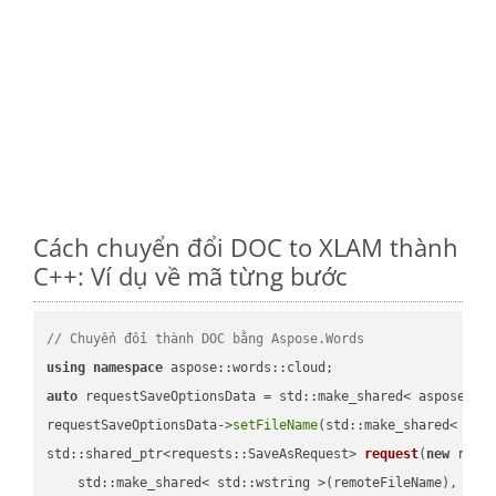
Cách chuyển đổi DOC to XLAM thành
C++: Ví dụ về mã từng bước
// Chuyển đổi thành DOC bằng Aspose.Words
using
namespace
auto
 requestSaveOptionsData = std::make_shared< aspose::wo
requestSaveOptionsData->
setFileName
(std::make_shared< std
std::shared_ptr<requests::SaveAsRequest> 
request
(
new
 reque
    std::make_shared< std::wstring >(remoteFileName),
