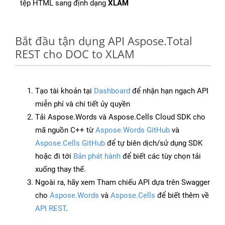
tệp HTML sang định dạng
XLAM
Bắt đầu tận dụng API Aspose.Total
REST cho DOC to XLAM
Tạo tài khoản tại
Dashboard
để nhận hạn ngạch API
miễn phí và chi tiết ủy quyền
Tải Aspose.Words và Aspose.Cells Cloud SDK cho
mã nguồn C++ từ
Aspose.Words GitHub
và
Aspose.Cells GitHub
để tự biên dịch/sử dụng SDK
hoặc đi tới
Bản phát hành
để biết các tùy chọn tải
xuống thay thế.
Ngoài ra, hãy xem Tham chiếu API dựa trên Swagger
cho
Aspose.Words
và
Aspose.Cells
để biết thêm về
API REST
.