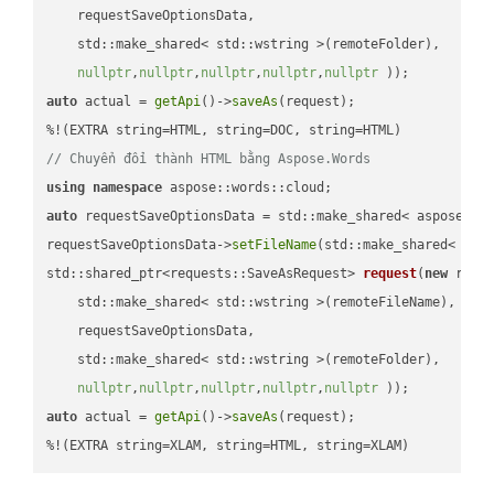
    requestSaveOptionsData,

    std::make_shared< std::wstring >(remoteFolder),

nullptr
,
nullptr
,
nullptr
,
nullptr
,
nullptr
 ))
auto
 actual = 
getApi
()->
saveAs
(request);

// Chuyển đổi thành HTML bằng Aspose.Words
using
namespace
auto
 requestSaveOptionsData = std::make_shared< aspose::wo
requestSaveOptionsData->
setFileName
(std::make_shared< std
std::shared_ptr<requests::SaveAsRequest> 
request
(
new
 reque
    std::make_shared< std::wstring >(remoteFileName),

    requestSaveOptionsData,

    std::make_shared< std::wstring >(remoteFolder),

nullptr
,
nullptr
,
nullptr
,
nullptr
,
nullptr
 ))
auto
 actual = 
getApi
()->
saveAs
(request);

%!(EXTRA string=XLAM, string=HTML, string=XLAM)