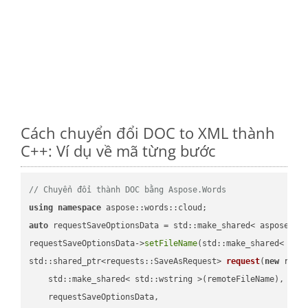
Cách chuyển đổi DOC to XML thành
C++: Ví dụ về mã từng bước
// Chuyển đổi thành DOC bằng Aspose.Words
using
namespace
auto
 requestSaveOptionsData = std::make_shared< aspose::wo
requestSaveOptionsData->
setFileName
(std::make_shared< std
std::shared_ptr<requests::SaveAsRequest> 
request
(
new
 reque
    std::make_shared< std::wstring >(remoteFileName),

    requestSaveOptionsData,
