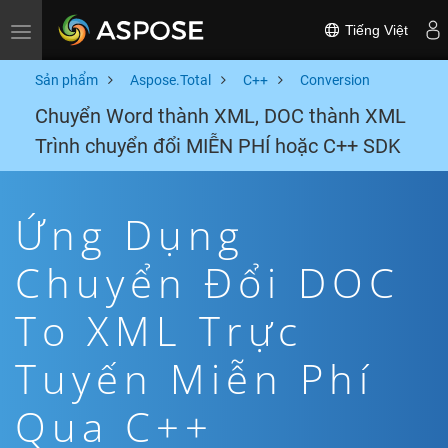
Tiếng Việt
Toggle navigation
Sản phẩm
Aspose.Total
C++
Conversion
Chuyển Word thành XML, DOC thành XML
Trình chuyển đổi MIỄN PHÍ hoặc C++ SDK
Ứng Dụng
Chuyển Đổi DOC
To XML Trực
Tuyến Miễn Phí
Qua C++