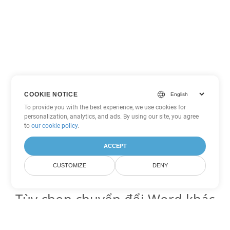
COOKIE NOTICE
To provide you with the best experience, we use cookies for
personalization, analytics, and ads. By using our site, you agree
to
our cookie policy
.
ACCEPT
CUSTOMIZE
DENY
Tùy chọn chuyển đổi Word khác
Chuyển đổi DOC thành DOT