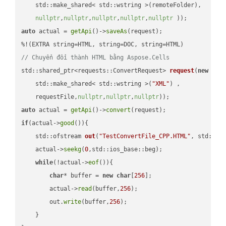
    std::make_shared< std::wstring >(remoteFolder),

nullptr
,
nullptr
,
nullptr
,
nullptr
,
nullptr
 ))
auto
 actual = 
getApi
()->
saveAs
(request);

// Chuyển đổi thành HTML bằng Aspose.Cells
std::shared_ptr<requests::ConvertRequest> 
request
(
new
 requ
    std::make_shared< std::wstring >(
"XML"
) ,        

    requestFile,
nullptr
,
nullptr
,
nullptr
))
auto
 actual = 
getApi
()->
convert
if
(actual->
good
()){

std::ofstream 
out
(
"TestConvertFile_CPP.HTML"
, std::is
    actual->
seekg
(
0
,std::ios_base::beg);

while
(!actual->
eof
()){

char
* buffer = 
new
char
[
256
];

        actual->
read
(buffer,
256
);

        out.
write
(buffer,
256
);

    }
