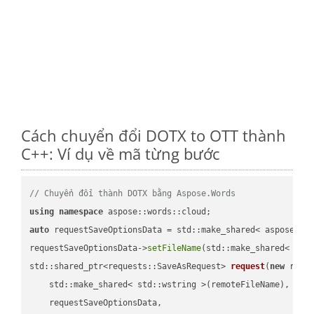
Cách chuyển đổi DOTX to OTT thành
C++: Ví dụ về mã từng bước
// Chuyển đổi thành DOTX bằng Aspose.Words
using
namespace
auto
 requestSaveOptionsData = std::make_shared< aspose::wo
requestSaveOptionsData->
setFileName
(std::make_shared< std
std::shared_ptr<requests::SaveAsRequest> 
request
(
new
 reque
    std::make_shared< std::wstring >(remoteFileName),

    requestSaveOptionsData,
