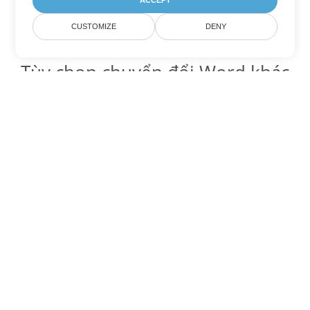
ACCEPT
CUSTOMIZE
DENY
Tùy chọn chuyển đổi Word khác
Chuyển đổi DOTX thành DOC
DOC:
Microsoft Word Binary Format
Chuyển đổi DOTX thành DOT
DOT:
Microsoft Word Template Files
Chuyển đổi DOTX thành DOCX
DOCX:
Office 2007+ Word Document
Chuyển đổi DOTX thành DOCM
DOCM:
Microsoft Word 2007 Marco File