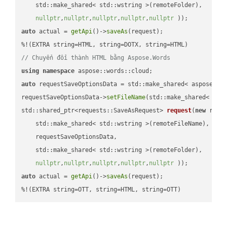
    std::make_shared< std::wstring >(remoteFolder),

nullptr
,
nullptr
,
nullptr
,
nullptr
,
nullptr
 ))
auto
 actual = 
getApi
()->
saveAs
(request);

// Chuyển đổi thành HTML bằng Aspose.Words
using
namespace
auto
 requestSaveOptionsData = std::make_shared< aspose::wo
requestSaveOptionsData->
setFileName
(std::make_shared< std
std::shared_ptr<requests::SaveAsRequest> 
request
(
new
 reque
    std::make_shared< std::wstring >(remoteFileName),

    requestSaveOptionsData,

    std::make_shared< std::wstring >(remoteFolder),

nullptr
,
nullptr
,
nullptr
,
nullptr
,
nullptr
 ))
auto
 actual = 
getApi
()->
saveAs
(request);

%!(EXTRA string=OTT, string=HTML, string=OTT)