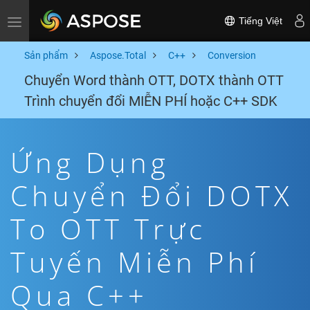
Tiếng Việt
Toggle navigation
Sản phẩm
Aspose.Total
C++
Conversion
Chuyển Word thành OTT, DOTX thành OTT
Trình chuyển đổi MIỄN PHÍ hoặc C++ SDK
Ứng Dụng
Chuyển Đổi DOTX
To OTT Trực
Tuyến Miễn Phí
Qua C++