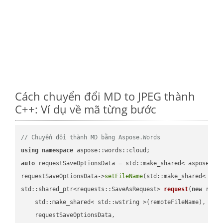
Cách chuyển đổi MD to JPEG thành
C++: Ví dụ về mã từng bước
// Chuyển đổi thành MD bằng Aspose.Words
using
namespace
auto
 requestSaveOptionsData = std::make_shared< aspose::wo
requestSaveOptionsData->
setFileName
(std::make_shared< std
std::shared_ptr<requests::SaveAsRequest> 
request
(
new
 reque
    std::make_shared< std::wstring >(remoteFileName),

    requestSaveOptionsData,
