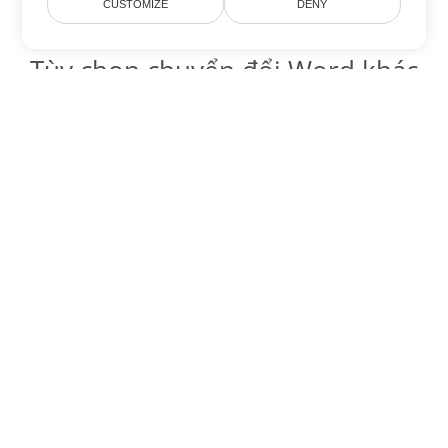
CUSTOMIZE
DENY
Tùy chọn chuyển đổi Word khác
Chuyển đổi MD thành DOC
DOC:
Microsoft Word Binary Format
Chuyển đổi MD thành DOT
DOT:
Microsoft Word Template Files
Chuyển đổi MD thành DOCX
DOCX:
Office 2007+ Word Document
Chuyển đổi MD thành DOCM
DOCM:
Microsoft Word 2007 Marco File
Chuyển đổi MD thành DOTX