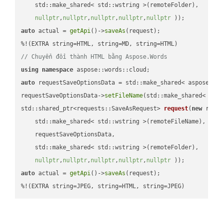
    std::make_shared< std::wstring >(remoteFolder),

nullptr
,
nullptr
,
nullptr
,
nullptr
,
nullptr
 ))
auto
 actual = 
getApi
()->
saveAs
(request);

// Chuyển đổi thành HTML bằng Aspose.Words
using
namespace
auto
 requestSaveOptionsData = std::make_shared< aspose::wo
requestSaveOptionsData->
setFileName
(std::make_shared< std
std::shared_ptr<requests::SaveAsRequest> 
request
(
new
 reque
    std::make_shared< std::wstring >(remoteFileName),

    requestSaveOptionsData,

    std::make_shared< std::wstring >(remoteFolder),

nullptr
,
nullptr
,
nullptr
,
nullptr
,
nullptr
 ))
auto
 actual = 
getApi
()->
saveAs
(request);

%!(EXTRA string=JPEG, string=HTML, string=JPEG)