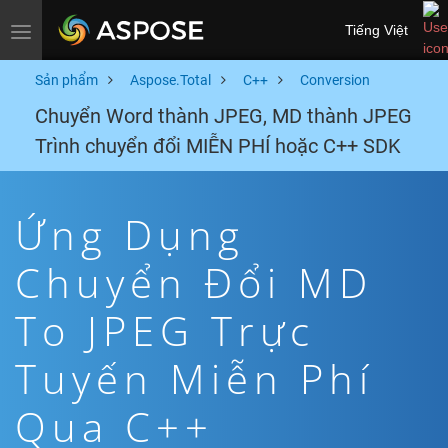
Tiếng Việt
Toggle navigation
Sản phẩm
Aspose.Total
C++
Conversion
Chuyển Word thành JPEG, MD thành JPEG
Trình chuyển đổi MIỄN PHÍ hoặc C++ SDK
Ứng Dụng
Chuyển Đổi MD
To JPEG Trực
Tuyến Miễn Phí
Qua C++