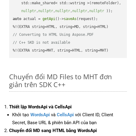
    std::make_shared< std::wstring >(remoteFolder),

nullptr
,
nullptr
,
nullptr
,
nullptr
,
nullptr
 ))
auto
 actual = 
getApi
()->
saveAs
(request);

// Converting to HTML Using Aspose.PDF
// C++ SKD is not available
%!(EXTRA string=MHT, string=HTML, string=MHT)
Chuyển đổi MD Files to MHT đơn
giản trên SDK C++
Thiết lập WordsApi và CellsApi
Khởi tạo
WordsApi
và
CellsApi
với Client ID, Client
Secret, Base URL & phiên bản API của bạn
Chuyển đổi MD sang HTML bằng WordsApi