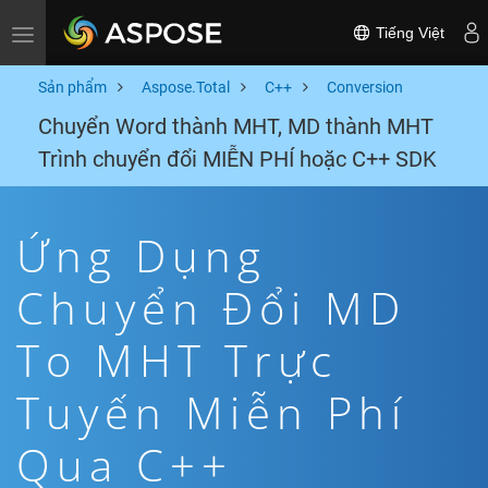
Tiếng Việt
Toggle navigation
Sản phẩm
Aspose.Total
C++
Conversion
Chuyển Word thành MHT, MD thành MHT
Trình chuyển đổi MIỄN PHÍ hoặc C++ SDK
Ứng Dụng
Chuyển Đổi MD
To MHT Trực
Tuyến Miễn Phí
Qua C++