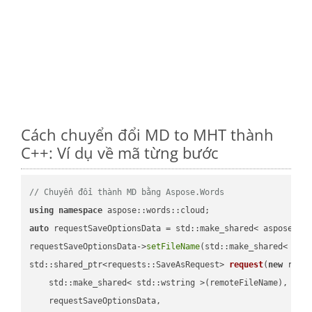
Cách chuyển đổi MD to MHT thành
C++: Ví dụ về mã từng bước
// Chuyển đổi thành MD bằng Aspose.Words
using
namespace
auto
 requestSaveOptionsData = std::make_shared< aspose::wo
requestSaveOptionsData->
setFileName
(std::make_shared< std
std::shared_ptr<requests::SaveAsRequest> 
request
(
new
 reque
    std::make_shared< std::wstring >(remoteFileName),

    requestSaveOptionsData,
