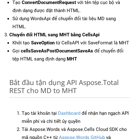
Tạo
ConvertDocumentRequest
với tên tệp cục bộ và
định dạng được đặt thành HTML.
Sử dụng WordsApi để chuyển đổi tài liệu MD sang
HTML.
Chuyển đổi HTML sang MHT bằng CellsApi
Khởi tạo
SaveOption
từ CellsAPI với SaveFormat là MHT
Gọi
cellsSaveAsPostDocumentSaveAs
để chuyển đổi
tệp HTML sang định dạng
MHT
Bắt đầu tận dụng API Aspose.Total
REST cho MD to MHT
Tạo tài khoản tại
Dashboard
để nhận hạn ngạch API
miễn phí và chi tiết ủy quyền
Tải Aspose.Words và Aspose.Cells Cloud SDK cho
mã nguồn C++ từ
Aspose.Words GitHub
và