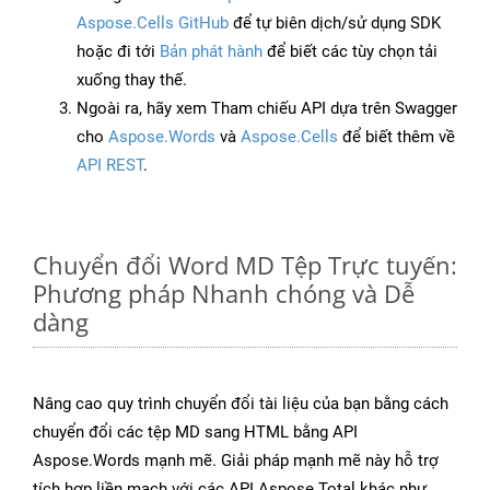
Aspose.Cells GitHub
để tự biên dịch/sử dụng SDK
hoặc đi tới
Bản phát hành
để biết các tùy chọn tải
xuống thay thế.
Ngoài ra, hãy xem Tham chiếu API dựa trên Swagger
cho
Aspose.Words
và
Aspose.Cells
để biết thêm về
API REST
.
Chuyển đổi Word MD Tệp Trực tuyến:
Phương pháp Nhanh chóng và Dễ
dàng
Nâng cao quy trình chuyển đổi tài liệu của bạn bằng cách
chuyển đổi các tệp MD sang HTML bằng API
Aspose.Words mạnh mẽ. Giải pháp mạnh mẽ này hỗ trợ
tích hợp liền mạch với các API Aspose.Total khác như