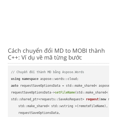
Cách chuyển đổi MD to MOBI thành
C++: Ví dụ về mã từng bước
// Chuyển đổi thành MD bằng Aspose.Words
using
namespace
auto
 requestSaveOptionsData = std::make_shared< aspose::wo
requestSaveOptionsData->
setFileName
(std::make_shared< std
std::shared_ptr<requests::SaveAsRequest> 
request
(
new
 reque
    std::make_shared< std::wstring >(remoteFileName),

    requestSaveOptionsData,
