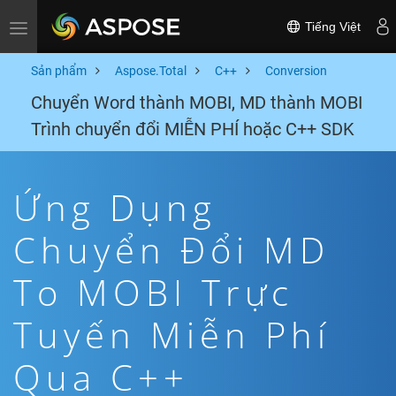
Tiếng Việt
Toggle navigation
Sản phẩm
Aspose.Total
C++
Conversion
Chuyển Word thành MOBI, MD thành MOBI
Trình chuyển đổi MIỄN PHÍ hoặc C++ SDK
Ứng Dụng
Chuyển Đổi MD
To MOBI Trực
Tuyến Miễn Phí
Qua C++