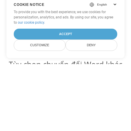
COOKIE NOTICE
To provide you with the best experience, we use cookies for
personalization, analytics, and ads. By using our site, you agree
to
our cookie policy
.
ACCEPT
CUSTOMIZE
DENY
Tùy chọn chuyển đổi Word khác
Chuyển đổi MD thành DOC
DOC:
Microsoft Word Binary Format
Chuyển đổi MD thành DOT
DOT:
Microsoft Word Template Files
Chuyển đổi MD thành DOCX