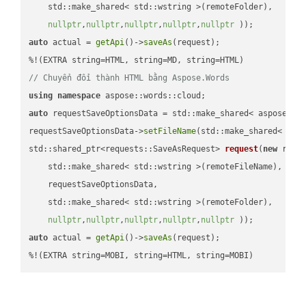
    std::make_shared< std::wstring >(remoteFolder),

nullptr
,
nullptr
,
nullptr
,
nullptr
,
nullptr
 ))
auto
 actual = 
getApi
()->
saveAs
(request);

// Chuyển đổi thành HTML bằng Aspose.Words
using
namespace
auto
 requestSaveOptionsData = std::make_shared< aspose::wo
requestSaveOptionsData->
setFileName
(std::make_shared< std
std::shared_ptr<requests::SaveAsRequest> 
request
(
new
 reque
    std::make_shared< std::wstring >(remoteFileName),

    requestSaveOptionsData,

    std::make_shared< std::wstring >(remoteFolder),

nullptr
,
nullptr
,
nullptr
,
nullptr
,
nullptr
 ))
auto
 actual = 
getApi
()->
saveAs
(request);

%!(EXTRA string=MOBI, string=HTML, string=MOBI)