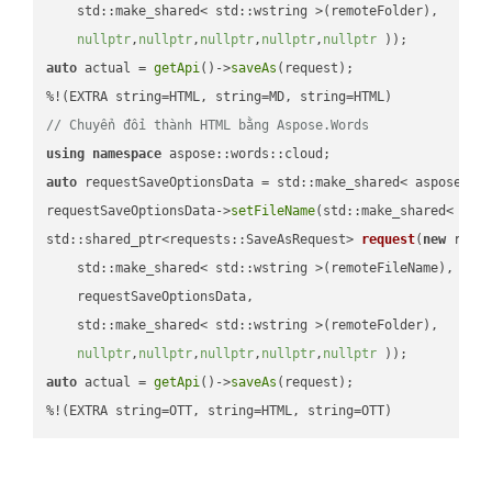
    std::make_shared< std::wstring >(remoteFolder),

nullptr
,
nullptr
,
nullptr
,
nullptr
,
nullptr
 ))
auto
 actual = 
getApi
()->
saveAs
(request);

// Chuyển đổi thành HTML bằng Aspose.Words
using
namespace
auto
 requestSaveOptionsData = std::make_shared< aspose::wo
requestSaveOptionsData->
setFileName
(std::make_shared< std
std::shared_ptr<requests::SaveAsRequest> 
request
(
new
 reque
    std::make_shared< std::wstring >(remoteFileName),

    requestSaveOptionsData,

    std::make_shared< std::wstring >(remoteFolder),

nullptr
,
nullptr
,
nullptr
,
nullptr
,
nullptr
 ))
auto
 actual = 
getApi
()->
saveAs
(request);

%!(EXTRA string=OTT, string=HTML, string=OTT)