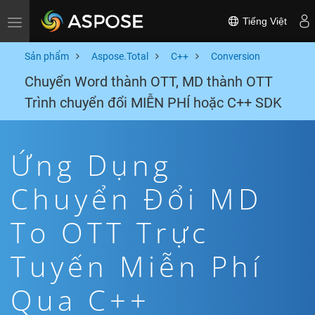
Tiếng Việt
Toggle navigation
Sản phẩm
Aspose.Total
C++
Conversion
Chuyển Word thành OTT, MD thành OTT
Trình chuyển đổi MIỄN PHÍ hoặc C++ SDK
Ứng Dụng
Chuyển Đổi MD
To OTT Trực
Tuyến Miễn Phí
Qua C++