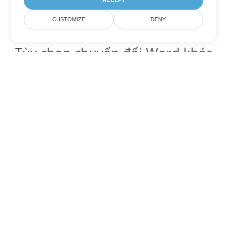
ACCEPT
CUSTOMIZE
DENY
Tùy chọn chuyển đổi Word khác
Chuyển đổi MD thành DOC
DOC:
Microsoft Word Binary Format
Chuyển đổi MD thành DOT
DOT:
Microsoft Word Template Files
Chuyển đổi MD thành DOCX
DOCX:
Office 2007+ Word Document
Chuyển đổi MD thành DOCM
DOCM:
Microsoft Word 2007 Marco File