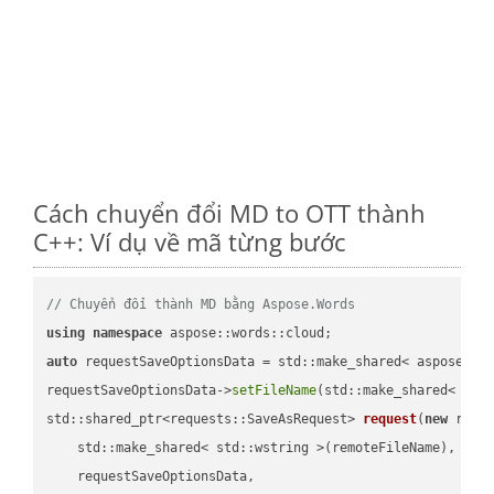
Cách chuyển đổi MD to OTT thành
C++: Ví dụ về mã từng bước
// Chuyển đổi thành MD bằng Aspose.Words
using
namespace
auto
 requestSaveOptionsData = std::make_shared< aspose::wo
requestSaveOptionsData->
setFileName
(std::make_shared< std
std::shared_ptr<requests::SaveAsRequest> 
request
(
new
 reque
    std::make_shared< std::wstring >(remoteFileName),

    requestSaveOptionsData,
