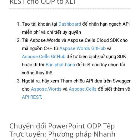
REST cho ODP to XLT
Tạo tài khoản tại
Dashboard
để nhận hạn ngạch API
miễn phí và chi tiết ủy quyền
Tải Aspose.Words và Aspose.Cells Cloud SDK cho
mã nguồn C++ từ
Aspose.Words GitHub
và
Aspose.Cells GitHub
để tự biên dịch/sử dụng SDK
hoặc đi tới
Bản phát hành
để biết các tùy chọn tải
xuống thay thế.
Ngoài ra, hãy xem Tham chiếu API dựa trên Swagger
cho
Aspose.Words
và
Aspose.Cells
để biết thêm về
API REST
.
Chuyển đổi PowerPoint ODP Tệp
Trực tuyến: Phương pháp Nhanh