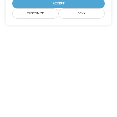
ACCEPT
CUSTOMIZE
DENY
Tùy chọn chuyển đổi
PowerPoint khác
Chuyển đổi ODP thành DOC
DOC:
Microsoft Word Binary Format
Chuyển đổi ODP thành DOT
DOT:
Microsoft Word Template Files
Chuyển đổi ODP thành DOCX
DOCX:
Office 2007+ Word Document