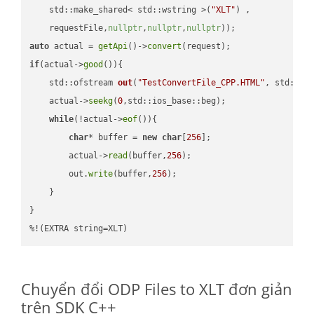
    std::make_shared< std::wstring >(
"XLT"
) ,        

    requestFile,
nullptr
,
nullptr
,
nullptr
))
auto
 actual = 
getApi
()->
convert
if
(actual->
good
()){

std::ofstream 
out
(
"TestConvertFile_CPP.HTML"
, std::is
    actual->
seekg
(
0
,std::ios_base::beg);

while
(!actual->
eof
()){

char
* buffer = 
new
char
[
256
];

        actual->
read
(buffer,
256
);

        out.
write
(buffer,
256
);

    }

}

%!(EXTRA string=XLT)
Chuyển đổi ODP Files to XLT đơn giản
trên SDK C++