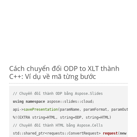
Cách chuyển đổi ODP to XLT thành
C++: Ví dụ về mã từng bước
// Chuyển đổi thành ODP bằng Aspose.Slides
using
namespace
 aspose::slides::cloud;            

api->
savePresentation
(paramName, paramFormat, paramOutPat
// Chuyển đổi thành HTML bằng Aspose.Cells
std::shared_ptr<requests::ConvertRequest> 
request
(
new
 requ