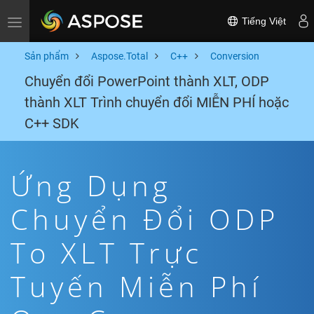
Tiếng Việt
Toggle navigation
Sản phẩm
Aspose.Total
C++
Conversion
Chuyển đổi PowerPoint thành XLT, ODP
thành XLT Trình chuyển đổi MIỄN PHÍ hoặc
C++ SDK
Ứng Dụng
Chuyển Đổi ODP
To XLT Trực
Tuyến Miễn Phí