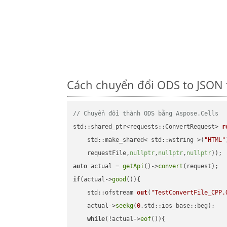
Cách chuyển đổi ODS to JSON 
// Chuyển đổi thành ODS bằng Aspose.Cells
std::shared_ptr<requests::ConvertRequest> 
r
    std::make_shared< std::wstring >(
"HTML"
    requestFile,
nullptr
,
nullptr
,
nullptr
))
auto
 actual = 
getApi
()->
convert
if
(actual->
good
()){

std::ofstream 
out
(
"TestConvertFile_CPP.
    actual->
seekg
(
0
,std::ios_base::beg);

while
(!actual->
eof
()){
