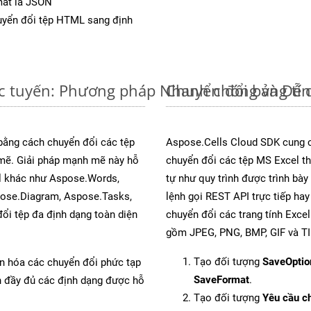
mat là JSON
yển đổi tệp HTML sang định
ực tuyến: Phương pháp Nhanh chóng và Dễ 
Chuyển đổi bảng tí
 bằng cách chuyển đổi các tệp
Aspose.Cells Cloud SDK cung c
ẽ. Giải pháp mạnh mẽ này hỗ
chuyển đổi các tệp MS Excel th
al khác như Aspose.Words,
tự như quy trình được trình bà
pose.Diagram, Aspose.Tasks,
lệnh gọi REST API trực tiếp ha
i tệp đa định dạng toàn diện
chuyển đổi các trang tính Exce
gồm JPEG, PNG, BMP, GIF và TI
Tạo đối tượng
SaveOptio
ản hóa các chuyển đổi phức tạp
SaveFormat
.
ch đầy đủ các định dạng được hỗ
Tạo đối tượng
Yêu cầu ch