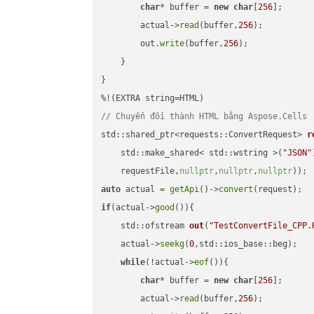
char
* buffer = 
new
char
[
256
];

        actual->
read
(buffer,
256
);

        out.
write
(buffer,
256
);

    }

}

// Chuyển đổi thành HTML bằng Aspose.Cells
std::shared_ptr<requests::ConvertRequest> 
r
    std::make_shared< std::wstring >(
"JSON"
    requestFile,
nullptr
,
nullptr
,
nullptr
))
auto
 actual = 
getApi
()->
convert
if
(actual->
good
()){

std::ofstream 
out
(
"TestConvertFile_CPP.
    actual->
seekg
(
0
,std::ios_base::beg);

while
(!actual->
eof
()){

char
* buffer = 
new
char
[
256
];

        actual->
read
(buffer,
256
);
