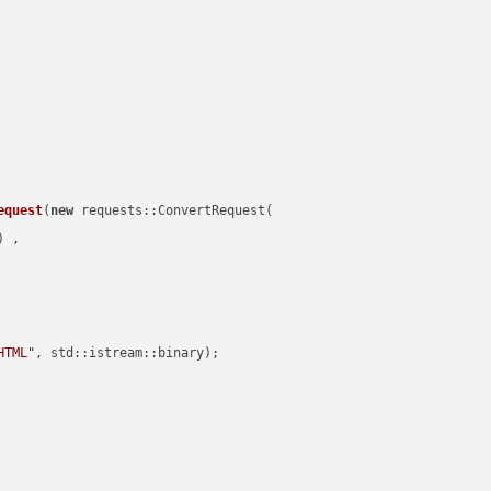
equest
(
new
 requests::ConvertRequest(

) ,        

HTML"
, std::istream::binary)
;
