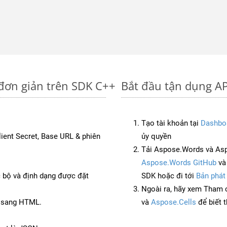
đơn giản trên SDK C++
Bắt đầu tận dụng AP
Tạo tài khoản tại
Dashbo
Client Secret, Base URL & phiên
ủy quyền
Tải Aspose.Words và As
Aspose.Words GitHub
v
c bộ và định dạng được đặt
SDK hoặc đi tới
Bản phát
Ngoài ra, hãy xem Tham 
S sang HTML.
và
Aspose.Cells
để biết 