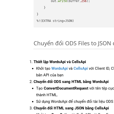
        out.
write
(buffer,
256
);

    }

}

%!(EXTRA string=JSON)
Chuyển đổi ODS Files to JSON 
Thiết lập WordsApi và CellsApi
Khởi tạo
WordsApi
và
CellsApi
với Client ID, 
bản API của bạn
Chuyển đổi ODS sang HTML bằng WordsApi
Tạo
ConvertDocumentRequest
với tên tệp cụ
thành HTML.
Sử dụng WordsApi để chuyển đổi tài liệu OD
Chuyển đổi HTML sang JSON bằng CellsApi