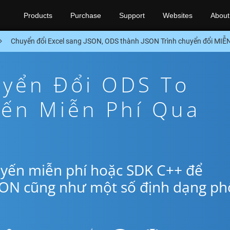
Products
Purchase
Support
Websites
About
Chuyển đổi Excel sang JSON, ODS thành JSON Trình chuyển đổi MIỄ
yển Đổi ODS To
yến Miễn Phí Qua
uyến miễn phí hoặc SDK C++ để
SON cũng như một số định dạng ph