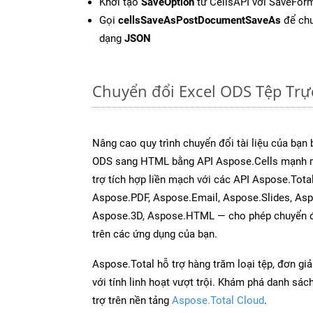
Khởi tạo
SaveOption
từ CellsAPI với SaveFor
Gọi
cellsSaveAsPostDocumentSaveAs
để chu
dạng
JSON
Chuyển đổi Excel ODS Tệp Tr
Nâng cao quy trình chuyển đổi tài liệu của bạn
ODS sang HTML bằng API Aspose.Cells mạnh m
trợ tích hợp liền mạch với các API Aspose.Tot
Aspose.PDF, Aspose.Email, Aspose.Slides, As
Aspose.3D, Aspose.HTML — cho phép chuyển đổ
trên các ứng dụng của bạn.
Aspose.Total hỗ trợ hàng trăm loại tệp, đơn gi
với tính linh hoạt vượt trội. Khám phá danh sá
trợ trên nền tảng
Aspose.Total Cloud
.