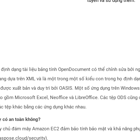
tuyến và sử dụng thêm.
ịnh dạng tài liệu bảng tính OpenDocument có thể chỉnh sửa bởi ngư
ạng dựa trên XML và là một trong một số kiểu con trong họ định dạn
 được xuất bản và duy trì bởi OASIS. Một số ứng dụng trên Window
o gồm Microsoft Excel, Neoffice và LibreOffice. Các tệp ODS cũng
ác tệp khác bằng các ứng dụng khác nhau.
 có an toàn không?
áy chủ đám mây Amazon EC2 đảm bảo tính bảo mật và khả năng phục
aspose.cloud/security).