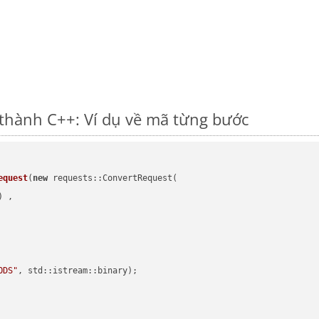
thành C++: Ví dụ về mã từng bước
equest
(
new
 requests::ConvertRequest(

) ,        

ODS"
, std::istream::binary)
;
