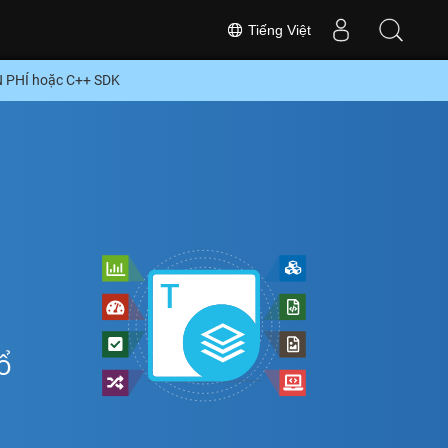
Tiếng Việt
N PHÍ hoặc C++ SDK
ổ