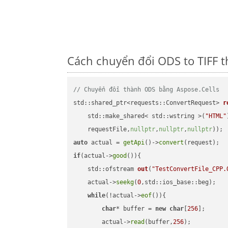
Cách chuyển đổi ODS to TIFF 
// Chuyển đổi thành ODS bằng Aspose.Cells
std::shared_ptr<requests::ConvertRequest> 
r
    std::make_shared< std::wstring >(
"HTML"
    requestFile,
nullptr
,
nullptr
,
nullptr
))
auto
 actual = 
getApi
()->
convert
if
(actual->
good
()){

std::ofstream 
out
(
"TestConvertFile_CPP.
    actual->
seekg
(
0
,std::ios_base::beg);

while
(!actual->
eof
()){

char
* buffer = 
new
char
[
256
];

        actual->
read
(buffer,
256
);
