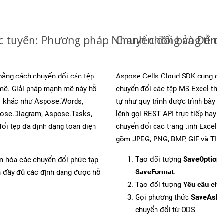
ực tuyến: Phương pháp Nhanh chóng và Dễ 
Chuyển đổi bảng tí
 bằng cách chuyển đổi các tệp
Aspose.Cells Cloud SDK cung c
ẽ. Giải pháp mạnh mẽ này hỗ
chuyển đổi các tệp MS Excel th
al khác như Aspose.Words,
tự như quy trình được trình bày
pose.Diagram, Aspose.Tasks,
lệnh gọi REST API trực tiếp ha
i tệp đa định dạng toàn diện
chuyển đổi các trang tính Exce
gồm JPEG, PNG, BMP, GIF và TI
Tạo đối tượng
SaveOptio
ản hóa các chuyển đổi phức tạp
SaveFormat
.
ch đầy đủ các định dạng được hỗ
Tạo đối tượng
Yêu cầu ch
Gọi phương thức
SaveAs
chuyển đổi từ ODS