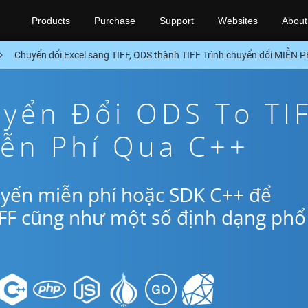
Products
Purchase
Support
Websites
About
Chuyển đổi Excel sang TIFF, ODS thành TIFF Trình chuyển đổi MIỄN 
yển Đổi ODS To TI
iễn Phí Qua C++
uyến miễn phí hoặc SDK C++ để
IFF cũng như một số định dạng phổ