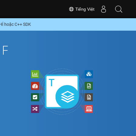
Tiếng Việt
PHÍ hoặc C++ SDK
FF