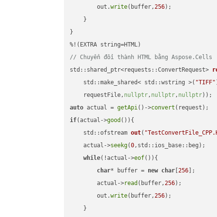
        out.
write
(buffer,
256
);

    }

}

// Chuyển đổi thành HTML bằng Aspose.Cells
std::shared_ptr<requests::ConvertRequest> 
r
    std::make_shared< std::wstring >(
"TIFF"
    requestFile,
nullptr
,
nullptr
,
nullptr
))
auto
 actual = 
getApi
()->
convert
if
(actual->
good
()){

std::ofstream 
out
(
"TestConvertFile_CPP.
    actual->
seekg
(
0
,std::ios_base::beg);

while
(!actual->
eof
()){

char
* buffer = 
new
char
[
256
];

        actual->
read
(buffer,
256
);

        out.
write
(buffer,
256
);

    }
