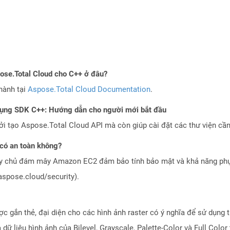
pose.Total Cloud cho C++ ở đâu?
hành tại
Aspose.Total Cloud Documentation
.
dụng SDK C++: Hướng dẫn cho người mới bắt đầu
 tạo Aspose.Total Cloud API mà còn giúp cài đặt các thư viện cần 
có an toàn không?
áy chủ đám mây Amazon EC2 đảm bảo tính bảo mật và khả năng phục
aspose.cloud/security).
ợc gắn thẻ, đại diện cho các hình ảnh raster có ý nghĩa để sử dụng t
dữ liệu hình ảnh của Bilevel, Grayscale, Palette-Color và Full Col