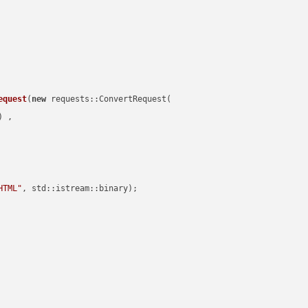
equest
(
new
 requests::ConvertRequest(

) ,        

HTML"
, std::istream::binary)
;
