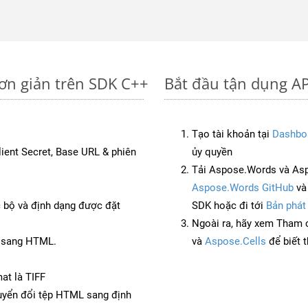
đơn giản trên SDK C++
Bắt đầu tận dụng AP
Tạo tài khoản tại
Dashbo
Client Secret, Base URL & phiên
ủy quyền
Tải Aspose.Words và As
Aspose.Words GitHub
v
c bộ và định dạng được đặt
SDK hoặc đi tới
Bản phát
Ngoài ra, hãy xem Tham 
S sang HTML.
và
Aspose.Cells
để biết 
at là TIFF
yển đổi tệp HTML sang định