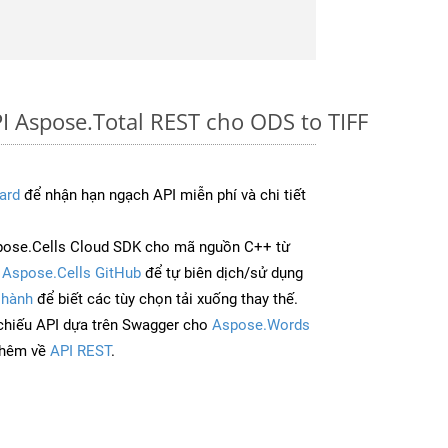
I Aspose.Total REST cho ODS to TIFF
ard
để nhận hạn ngạch API miễn phí và chi tiết
pose.Cells Cloud SDK cho mã nguồn C++ từ
à
Aspose.Cells GitHub
để tự biên dịch/sử dụng
 hành
để biết các tùy chọn tải xuống thay thế.
chiếu API dựa trên Swagger cho
Aspose.Words
thêm về
API REST
.