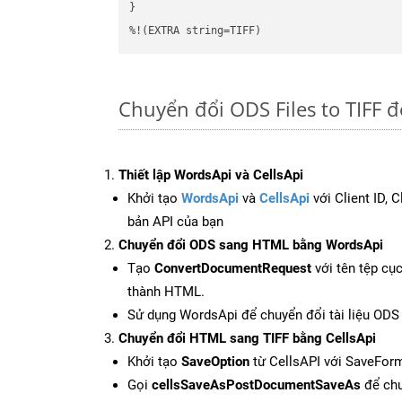
}

%!(EXTRA string=TIFF)
Chuyển đổi ODS Files to TIFF 
Thiết lập WordsApi và CellsApi
Khởi tạo
WordsApi
và
CellsApi
với Client ID, 
bản API của bạn
Chuyển đổi ODS sang HTML bằng WordsApi
Tạo
ConvertDocumentRequest
với tên tệp cụ
thành HTML.
Sử dụng WordsApi để chuyển đổi tài liệu OD
Chuyển đổi HTML sang TIFF bằng CellsApi
Khởi tạo
SaveOption
từ CellsAPI với SaveForm
Gọi
cellsSaveAsPostDocumentSaveAs
để chu