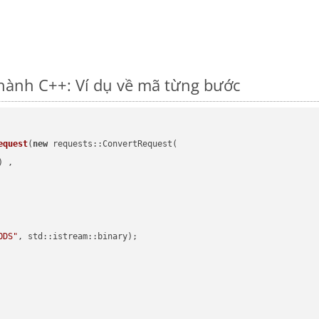
thành C++: Ví dụ về mã từng bước
equest
(
new
 requests::ConvertRequest(

) ,        

ODS"
, std::istream::binary)
;
