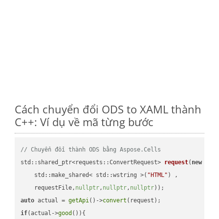
Cách chuyển đổi ODS to XAML thành
C++: Ví dụ về mã từng bước
// Chuyển đổi thành ODS bằng Aspose.Cells
std::shared_ptr<requests::ConvertRequest> 
request
(
new
 requ
    std::make_shared< std::wstring >(
"HTML"
) ,        

    requestFile,
nullptr
,
nullptr
,
nullptr
))
auto
 actual = 
getApi
()->
convert
if
(actual->
good
()){
