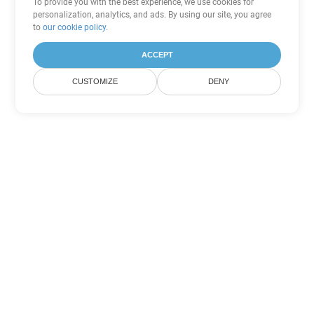
To provide you with the best experience, we use cookies for
personalization, analytics, and ads. By using our site, you agree
to
our cookie policy
.
ACCEPT
CUSTOMIZE
DENY
Tùy chọn chuyển đổi Excel khác
Chuyển đổi ODS thành DOC
DOC:
Microsoft Word Binary Format
Chuyển đổi ODS thành DOT
DOT:
Microsoft Word Template Files
Chuyển đổi ODS thành DOCX