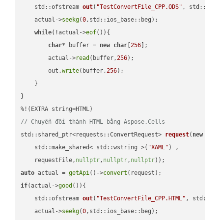
std::ofstream 
out
(
"TestConvertFile_CPP.ODS"
, std::ist
    actual->
seekg
(
0
,std::ios_base::beg);

while
(!actual->
eof
()){

char
* buffer = 
new
char
[
256
];

        actual->
read
(buffer,
256
);

        out.
write
(buffer,
256
);

    }

}

// Chuyển đổi thành HTML bằng Aspose.Cells
std::shared_ptr<requests::ConvertRequest> 
request
(
new
 requ
    std::make_shared< std::wstring >(
"XAML"
) ,        

    requestFile,
nullptr
,
nullptr
,
nullptr
))
auto
 actual = 
getApi
()->
convert
if
(actual->
good
()){

std::ofstream 
out
(
"TestConvertFile_CPP.HTML"
, std::is
    actual->
seekg
(
0
,std::ios_base::beg);
