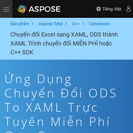
Tiếng Việt
Toggle navigation
Sản phẩm
Aspose.Total
C++
Conversion
Chuyển đổi Excel sang XAML, ODS thành
XAML Trình chuyển đổi MIỄN PHÍ hoặc
C++ SDK
Ứng Dụng
Chuyển Đổi ODS
To XAML Trực
Tuyến Miễn Phí