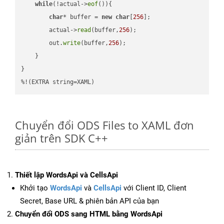
while
(!actual->
eof
()){

char
* buffer = 
new
char
[
256
];

        actual->
read
(buffer,
256
);

        out.
write
(buffer,
256
);

    }

}

%!(EXTRA string=XAML)
Chuyển đổi ODS Files to XAML đơn
giản trên SDK C++
Thiết lập WordsApi và CellsApi
Khởi tạo
WordsApi
và
CellsApi
với Client ID, Client
Secret, Base URL & phiên bản API của bạn
Chuyển đổi ODS sang HTML bằng WordsApi