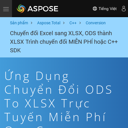
Tiếng Việt
Toggle navigation
Sản phẩm
Aspose.Total
C++
Conversion
Chuyển đổi Excel sang XLSX, ODS thành
XLSX Trình chuyển đổi MIỄN PHÍ hoặc C++
SDK
Ứng Dụng
Chuyển Đổi ODS
To XLSX Trực
Tuyến Miễn Phí