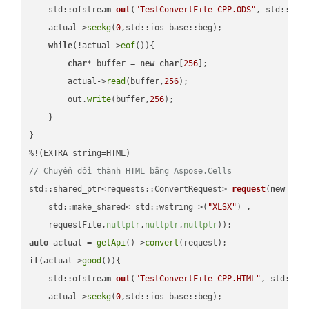
std::ofstream 
out
(
"TestConvertFile_CPP.ODS"
, std::ist
    actual->
seekg
(
0
,std::ios_base::beg);

while
(!actual->
eof
()){

char
* buffer = 
new
char
[
256
];

        actual->
read
(buffer,
256
);

        out.
write
(buffer,
256
);

    }

}

// Chuyển đổi thành HTML bằng Aspose.Cells
std::shared_ptr<requests::ConvertRequest> 
request
(
new
 requ
    std::make_shared< std::wstring >(
"XLSX"
) ,        

    requestFile,
nullptr
,
nullptr
,
nullptr
))
auto
 actual = 
getApi
()->
convert
if
(actual->
good
()){

std::ofstream 
out
(
"TestConvertFile_CPP.HTML"
, std::is
    actual->
seekg
(
0
,std::ios_base::beg);
