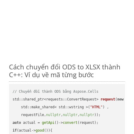
Cách chuyển đổi ODS to XLSX thành
C++: Ví dụ về mã từng bước
// Chuyển đổi thành ODS bằng Aspose.Cells
std::shared_ptr<requests::ConvertRequest> 
request
(
new
 requ
    std::make_shared< std::wstring >(
"HTML"
) ,        

    requestFile,
nullptr
,
nullptr
,
nullptr
))
auto
 actual = 
getApi
()->
convert
if
(actual->
good
()){
