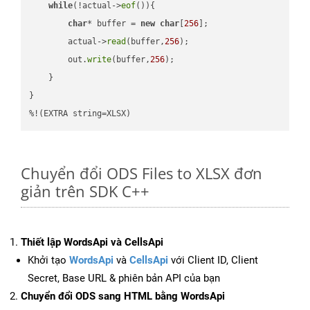
while
(!actual->
eof
()){

char
* buffer = 
new
char
[
256
];

        actual->
read
(buffer,
256
);

        out.
write
(buffer,
256
);

    }

}

%!(EXTRA string=XLSX)
Chuyển đổi ODS Files to XLSX đơn
giản trên SDK C++
Thiết lập WordsApi và CellsApi
Khởi tạo
WordsApi
và
CellsApi
với Client ID, Client
Secret, Base URL & phiên bản API của bạn
Chuyển đổi ODS sang HTML bằng WordsApi