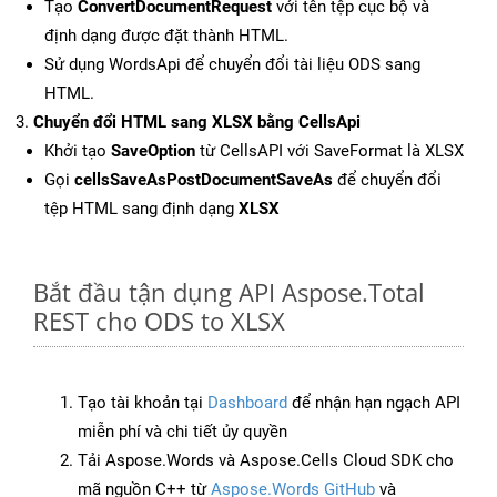
Tạo
ConvertDocumentRequest
với tên tệp cục bộ và
định dạng được đặt thành HTML.
Sử dụng WordsApi để chuyển đổi tài liệu ODS sang
HTML.
Chuyển đổi HTML sang XLSX bằng CellsApi
Khởi tạo
SaveOption
từ CellsAPI với SaveFormat là XLSX
Gọi
cellsSaveAsPostDocumentSaveAs
để chuyển đổi
tệp HTML sang định dạng
XLSX
Bắt đầu tận dụng API Aspose.Total
REST cho ODS to XLSX
Tạo tài khoản tại
Dashboard
để nhận hạn ngạch API
miễn phí và chi tiết ủy quyền
Tải Aspose.Words và Aspose.Cells Cloud SDK cho
mã nguồn C++ từ
Aspose.Words GitHub
và