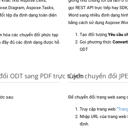
l khác như Aspose.Cells,
giống như chúng tôi đã làm ở t
pose.Diagram, Aspose.Tasks,
gọi REST API trực tiếp hay SDK,
i tệp đa định dạng toàn diện
Word sang nhiều định dạng hình
bằng cách sử dụng Aspose.Wor
Tạo đối tượng
Yêu cầu ch
ản hóa các chuyển đổi phức tạp
Gọi phương thức
Conver
ch đầy đủ các định dạng được hỗ
ODT
đổi ODT sang PDF trực tuyến
Cách chuyển đổi JPE
ớc sau:
Để chuyển đổi trang web sang 
Truy cập trang web
“Tran
Nhập URL của trang web 
định.