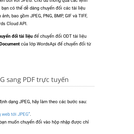
rên đối với JPEG. Cho dù thông qua các lệnh
 bạn có thể dễ dàng chuyển đổi các tài liệu
 ảnh, bao gồm JPEG, PNG, BMP, GIF và TIFF,
ds Cloud API.
uyển đổi tài liệu
để chuyển đổi ODT tài liệu
tDocument
của lớp WordsApi để chuyển đổi từ
G sang PDF trực tuyến
định dạng JPEG, hãy làm theo các bước sau:
g web tới JPEG”
.
bạn muốn chuyển đổi vào hộp nhập được chỉ