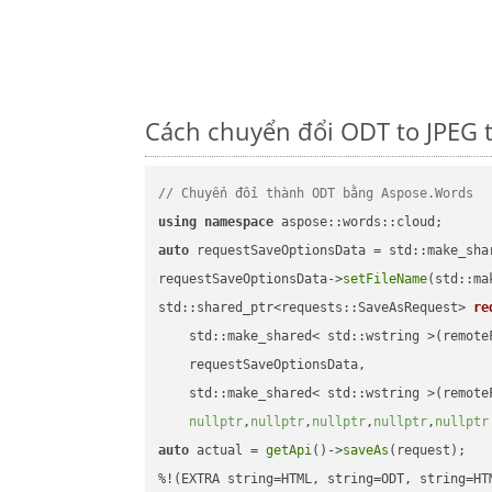
Cách chuyển đổi ODT to JPEG 
// Chuyển đổi thành ODT bằng Aspose.Words
using
namespace
auto
 requestSaveOptionsData = std::make_sha
requestSaveOptionsData->
setFileName
(std::ma
std::shared_ptr<requests::SaveAsRequest> 
re
    std::make_shared< std::wstring >(remoteF
    requestSaveOptionsData,

    std::make_shared< std::wstring >(remoteF
nullptr
,
nullptr
,
nullptr
,
nullptr
,
nullptr
auto
 actual = 
getApi
()->
saveAs
(request);
