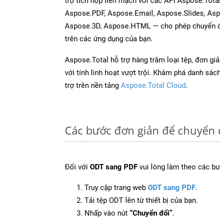
trợ tích hợp liền mạch với các API Aspose.Tota
Aspose.PDF, Aspose.Email, Aspose.Slides, As
Aspose.3D, Aspose.HTML — cho phép chuyển đổ
trên các ứng dụng của bạn.
Aspose.Total hỗ trợ hàng trăm loại tệp, đơn gi
với tính linh hoạt vượt trội. Khám phá danh sá
trợ trên nền tảng
Aspose.Total Cloud
.
Các bước đơn giản để chuyển 
Đối với
ODT sang PDF
vui lòng làm theo các bư
Truy cập trang web
ODT sang PDF
.
Tải tệp ODT lên từ thiết bị của bạn.
Nhấp vào nút
“Chuyển đổi”
.