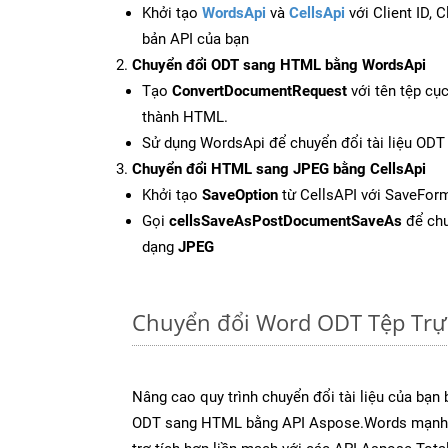
Khởi tạo
WordsApi
và
CellsApi
với Client ID, 
bản API của bạn
Chuyển đổi ODT sang HTML bằng WordsApi
Tạo
ConvertDocumentRequest
với tên tệp cụ
thành HTML.
Sử dụng WordsApi để chuyển đổi tài liệu OD
Chuyển đổi HTML sang JPEG bằng CellsApi
Khởi tạo
SaveOption
từ CellsAPI với SaveFor
Gọi
cellsSaveAsPostDocumentSaveAs
để chu
dạng
JPEG
Chuyển đổi Word ODT Tệp Trự
Nâng cao quy trình chuyển đổi tài liệu của bạn
ODT sang HTML bằng API Aspose.Words mạnh 