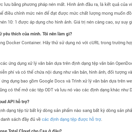
c lưu bằng phương pháp nén mất. Hình ảnh đầu ra, là kết quả của việ
thể điều chỉnh mức nén để đạt được mức chất lượng mong muốn đồng
én 10: 1 được áp dụng cho hình ảnh. Giá trị nén càng cao, sự suy 
 yêu thích của mình. Tôi nên làm gì?
ng Docker Container. Hãy thử sử dụng nó với cURL trong trường h
ới các ứng dụng xử lý văn bản dựa trên định dạng tệp văn bản Open
iễn phí và có thể chứa nội dung như văn bản, hình ảnh, đối tượng và
 số ứng dụng bao gồm Google Docs và Trình xử lý văn bản dựa trên
cũng có thể mở các tệp ODT và lưu nó vào các định dạng khác như
oud API hỗ trợ?
ịnh dạng tệp từ bất kỳ dòng sản phẩm nào sang bất kỳ dòng sản ph
a danh sách đầy đủ về
các định dạng tệp được hỗ trợ
.
pose.Total Cloud cho C++ ở đâu?