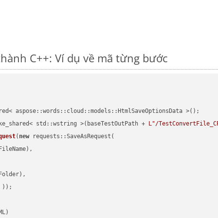
thành C++: Ví dụ về mã từng bước
red< aspose::words::cloud::models::HtmlSaveOptionsData >();

ke_shared< std::wstring >(baseTestOutPath + 
L"/TestConvertFile_C
quest
(
new
 requests::SaveAsRequest(

ileName),

older),

 ))