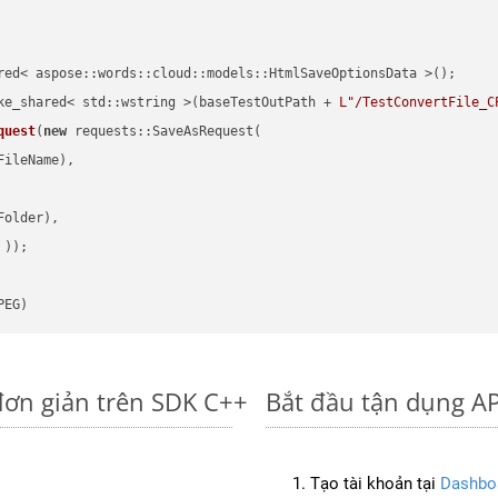
red< aspose::words::cloud::models::HtmlSaveOptionsData >();

ke_shared< std::wstring >(baseTestOutPath + 
L"/TestConvertFile_C
quest
(
new
 requests::SaveAsRequest(

ileName),

older),

 ))
PEG)
đơn giản trên SDK C++
Bắt đầu tận dụng AP
Tạo tài khoản tại
Dashbo