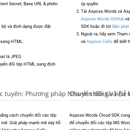
Client Secret, Base URL & phiên
ủy quyền
Tải Aspose.Words và As
Aspose.Words GitHub
v
c bộ và định dạng được đặt
SDK hoặc đi tới
Bản phát
Ngoài ra, hãy xem Tham 
T sang HTML.
và
Aspose.Cells
để biết 
mat là JPEG
yển đổi tệp HTML sang định
c tuyến: Phương pháp Nhanh chóng và Dễ 
Chuyển đổi tài liệ
 bằng cách chuyển đổi các tệp
Aspose.Words Cloud SDK cung 
mẽ. Giải pháp mạnh mẽ này hỗ
để chuyển đổi các tệp MS Word