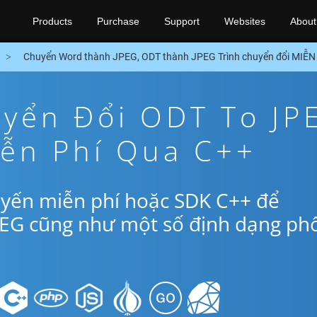
Products
Purchase
Support
Websites
About
Chuyển Word thành JPEG, ODT thành JPEG Trình chuyển đổi MIỄN
yển Đổi ODT To JP
iễn Phí Qua C++
uyến miễn phí hoặc SDK C++ để
PEG cũng như một số định dạng ph