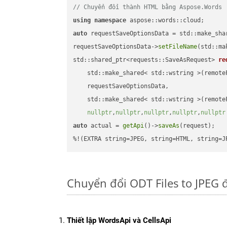
// Chuyển đổi thành HTML bằng Aspose.Words
using
namespace
auto
 requestSaveOptionsData = std::make_sha
requestSaveOptionsData->
setFileName
(std::ma
std::shared_ptr<requests::SaveAsRequest> 
re
    std::make_shared< std::wstring >(remoteF
    requestSaveOptionsData,

    std::make_shared< std::wstring >(remoteF
nullptr
,
nullptr
,
nullptr
,
nullptr
,
nullptr
auto
 actual = 
getApi
()->
saveAs
(request);

%!(EXTRA string=JPEG, string=HTML, string=J
Chuyển đổi ODT Files to JPEG 
Thiết lập WordsApi và CellsApi