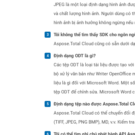
JPEG là một loại định dạng hình ảnh đượ
và chất lượng hình ảnh. Người dùng có 
hình ảnh bị ảnh hưởng không ngừng nếu n
Tôi không thể tìm thấy SDK cho ngôn ngữ
Aspose.Total Cloud cũng có sẵn dưới dạ
Định dạng ODT là gì?
Các tệp ODT là loại tài liệu được tạo v
bộ xử lý văn bản như Writer OpenOffice m
liệu là gì đối với Microsoft Word. Một
tệp ODT để chỉnh sửa. Microsoft Word 
Định dạng tệp nào được Aspose.Total Cl
Aspose.Total Cloud có thể chuyển đổi đ
(TIFF, JPEG, PNG BMP), MD, v.v. Kiểm tr
Tôi có thể tìm ghi chú phát hành API As