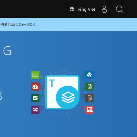
Tiếng Việt
 PHÍ hoặc C++ SDK
EG
ổ