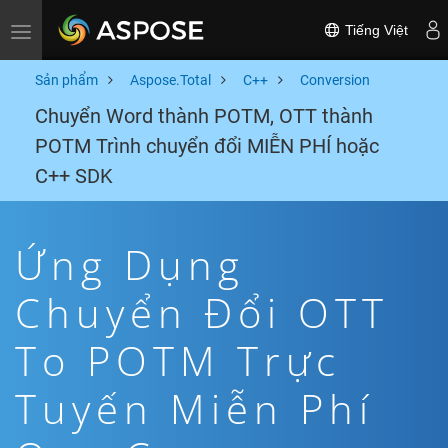
Tiếng Việt
Toggle navigation
Sản phẩm
Aspose.Total
C++
Conversion
Chuyển Word thành POTM, OTT thành
POTM Trình chuyển đổi MIỄN PHÍ hoặc
C++ SDK
Ứng Dụng
Chuyển Đổi OTT
To POTM Trực
Tuyến Miễn Phí