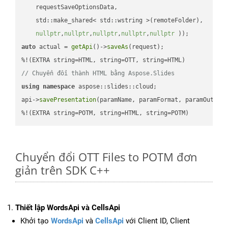
    requestSaveOptionsData,

    std::make_shared< std::wstring >(remoteFolder),

nullptr
,
nullptr
,
nullptr
,
nullptr
,
nullptr
 ))
auto
 actual = 
getApi
()->
saveAs
(request);

// Chuyển đổi thành HTML bằng Aspose.Slides
using
namespace
 aspose::slides::cloud;            

api->
savePresentation
(paramName, paramFormat, paramOutPat
%!(EXTRA string=POTM, string=HTML, string=POTM)
Chuyển đổi OTT Files to POTM đơn
giản trên SDK C++
Thiết lập WordsApi và CellsApi
Khởi tạo
WordsApi
và
CellsApi
với Client ID, Client