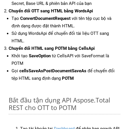
Secret, Base URL & phiên bản API của bạn
Chuyển đổi OTT sang HTML bằng WordsApi
Tạo
ConvertDocumentRequest
với tên tệp cục bộ và
định dạng được đặt thành HTML.
Sử dụng WordsApi để chuyển đổi tài liệu OTT sang
HTML.
Chuyển đổi HTML sang POTM bằng CellsApi
Khởi tạo
SaveOption
từ CellsAPI với SaveFormat là
POTM
Gọi
cellsSaveAsPostDocumentSaveAs
để chuyển đổi
tệp HTML sang định dạng
POTM
Bắt đầu tận dụng API Aspose.Total
REST cho OTT to POTM
Tạo tài khoản tại
Dashboard
để nhận hạn ngạch API