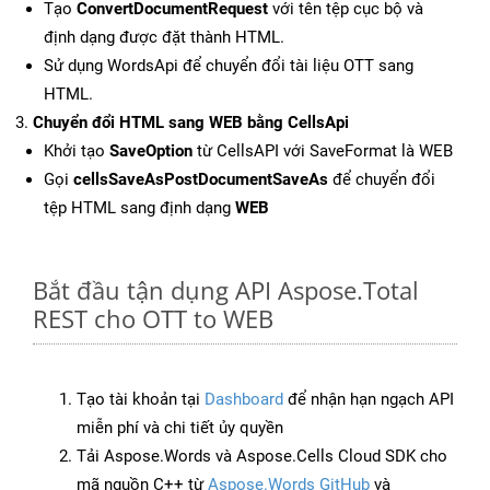
Tạo
ConvertDocumentRequest
với tên tệp cục bộ và
định dạng được đặt thành HTML.
Sử dụng WordsApi để chuyển đổi tài liệu OTT sang
HTML.
Chuyển đổi HTML sang WEB bằng CellsApi
Khởi tạo
SaveOption
từ CellsAPI với SaveFormat là WEB
Gọi
cellsSaveAsPostDocumentSaveAs
để chuyển đổi
tệp HTML sang định dạng
WEB
Bắt đầu tận dụng API Aspose.Total
REST cho OTT to WEB
Tạo tài khoản tại
Dashboard
để nhận hạn ngạch API
miễn phí và chi tiết ủy quyền
Tải Aspose.Words và Aspose.Cells Cloud SDK cho
mã nguồn C++ từ
Aspose.Words GitHub
và