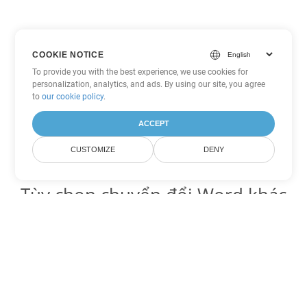
COOKIE NOTICE
To provide you with the best experience, we use cookies for
personalization, analytics, and ads. By using our site, you agree
to
our cookie policy
.
ACCEPT
CUSTOMIZE
DENY
Tùy chọn chuyển đổi Word khác
Chuyển đổi OTT thành DOC
DOC:
Microsoft Word Binary Format
Chuyển đổi OTT thành DOT
DOT:
Microsoft Word Template Files