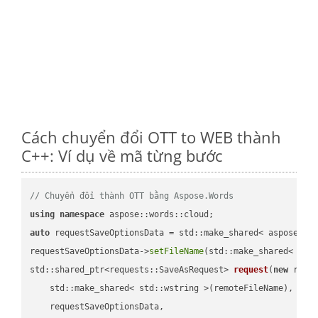
Cách chuyển đổi OTT to WEB thành
C++: Ví dụ về mã từng bước
// Chuyển đổi thành OTT bằng Aspose.Words
using
namespace
auto
 requestSaveOptionsData = std::make_shared< aspose::wo
requestSaveOptionsData->
setFileName
(std::make_shared< std
std::shared_ptr<requests::SaveAsRequest> 
request
(
new
 reque
    std::make_shared< std::wstring >(remoteFileName),

    requestSaveOptionsData,
