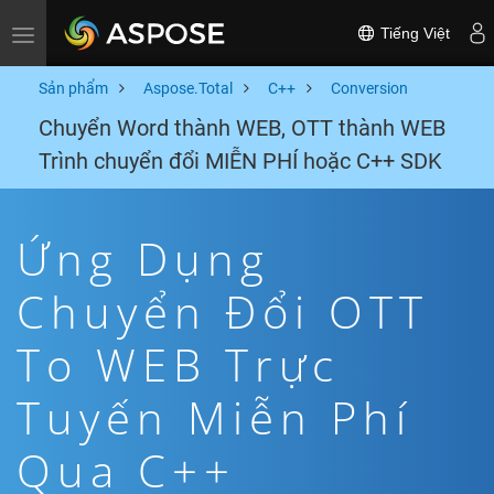
Tiếng Việt
Toggle navigation
Sản phẩm
Aspose.Total
C++
Conversion
Chuyển Word thành WEB, OTT thành WEB
Trình chuyển đổi MIỄN PHÍ hoặc C++ SDK
Ứng Dụng
Chuyển Đổi OTT
To WEB Trực
Tuyến Miễn Phí
Qua C++