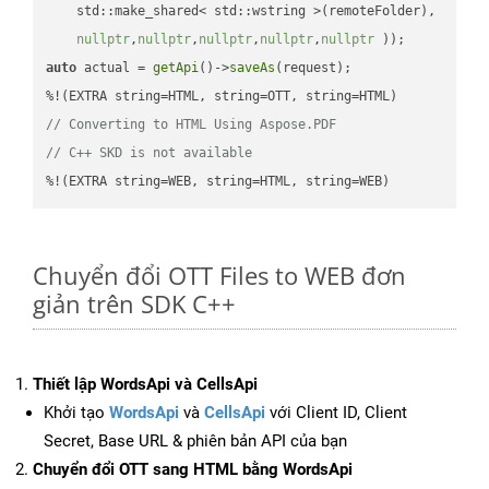
    std::make_shared< std::wstring >(remoteFolder),

nullptr
,
nullptr
,
nullptr
,
nullptr
,
nullptr
 ))
auto
 actual = 
getApi
()->
saveAs
(request);

// Converting to HTML Using Aspose.PDF
// C++ SKD is not available
%!(EXTRA string=WEB, string=HTML, string=WEB)
Chuyển đổi OTT Files to WEB đơn
giản trên SDK C++
Thiết lập WordsApi và CellsApi
Khởi tạo
WordsApi
và
CellsApi
với Client ID, Client
Secret, Base URL & phiên bản API của bạn
Chuyển đổi OTT sang HTML bằng WordsApi