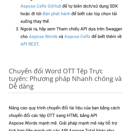
Aspose.Cells GitHub
để tự biên dịch/sử dụng SDK
hoặc đi tới
Bản phát hành
để biết các tùy chọn tải
xuống thay thế.
Ngoài ra, hãy xem Tham chiếu API dựa trên Swagger
cho
Aspose.Words
và
Aspose.Cells
để biết thêm về
API REST
.
Chuyển đổi Word OTT Tệp Trực
tuyến: Phương pháp Nhanh chóng và
Dễ dàng
Nâng cao quy trình chuyển đổi tài liệu của bạn bằng cách
chuyển đổi các tệp OTT sang HTML bằng API
Aspose.Words mạnh mẽ. Giải pháp mạnh mẽ này hỗ trợ
tích hợp liền mạch với các API Aspose.Total khác như