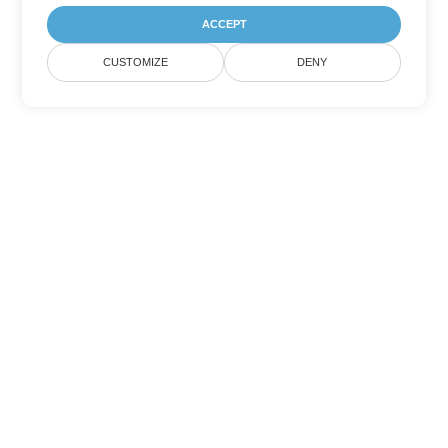
ACCEPT
CUSTOMIZE
DENY
Tùy chọn chuyển đổi Word khác
Chuyển đổi PDF thành DOC
DOC:
Microsoft Word Binary Format
Chuyển đổi PDF thành DOT
DOT:
Microsoft Word Template Files
Chuyển đổi PDF thành DOCX
DOCX:
Office 2007+ Word Document
Chuyển đổi PDF thành DOCM