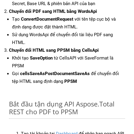
Secret, Base URL & phiên bản API của bạn
Chuyển đổi PDF sang HTML bằng WordsApi
Tạo
ConvertDocumentRequest
với tên tệp cục bộ và
định dạng được đặt thành HTML.
Sử dụng WordsApi để chuyển đổi tài liệu PDF sang
HTML.
Chuyển đổi HTML sang PPSM bằng CellsApi
Khởi tạo
SaveOption
từ CellsAPI với SaveFormat là
PPSM
Gọi
cellsSaveAsPostDocumentSaveAs
để chuyển đổi
tệp HTML sang định dạng
PPSM
Bắt đầu tận dụng API Aspose.Total
REST cho PDF to PPSM
Tạo tài khoản tại
Dashboard
để nhận hạn ngạch API