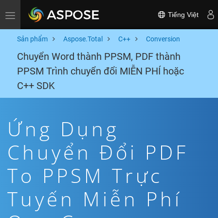
Tiếng Việt
Toggle navigation
Sản phẩm
Aspose.Total
C++
Conversion
Chuyển Word thành PPSM, PDF thành
PPSM Trình chuyển đổi MIỄN PHÍ hoặc
C++ SDK
Ứng Dụng
Chuyển Đổi PDF
To PPSM Trực
Tuyến Miễn Phí