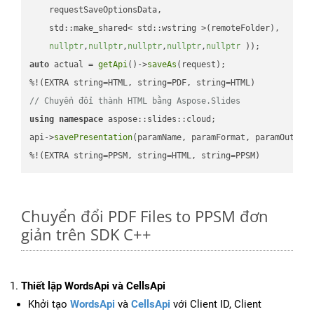
    requestSaveOptionsData,

    std::make_shared< std::wstring >(remoteFolder),

nullptr
,
nullptr
,
nullptr
,
nullptr
,
nullptr
 ))
auto
 actual = 
getApi
()->
saveAs
(request);

// Chuyển đổi thành HTML bằng Aspose.Slides
using
namespace
 aspose::slides::cloud;            

api->
savePresentation
(paramName, paramFormat, paramOutPat
%!(EXTRA string=PPSM, string=HTML, string=PPSM)
Chuyển đổi PDF Files to PPSM đơn
giản trên SDK C++
Thiết lập WordsApi và CellsApi
Khởi tạo
WordsApi
và
CellsApi
với Client ID, Client