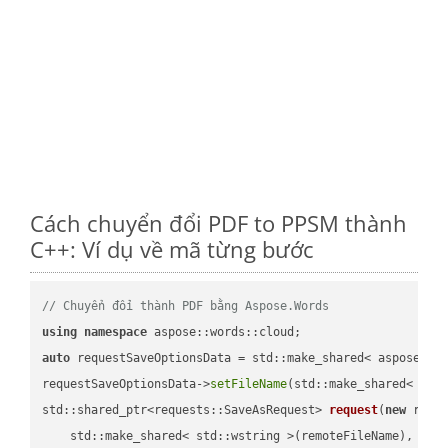
Cách chuyển đổi PDF to PPSM thành
C++: Ví dụ về mã từng bước
// Chuyển đổi thành PDF bằng Aspose.Words
using
namespace
auto
 requestSaveOptionsData = std::make_shared< aspose::wo
requestSaveOptionsData->
setFileName
(std::make_shared< std
std::shared_ptr<requests::SaveAsRequest> 
request
(
new
 reque
    std::make_shared< std::wstring >(remoteFileName),
