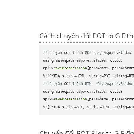
Cách chuyển đổi POT to GIF t
// Chuyển đổi thành POT bằng Aspose.Slides
using
namespace
 aspose::slides::cloud;      
api->
savePresentation
(paramName, paramForma
// Chuyển đổi thành HTML bằng Aspose.Slides
using
namespace
 aspose::slides::cloud;      
api->
savePresentation
(paramName, paramForma
%!(EXTRA string=GIF, string=HTML, string=GI
Chuyển đổi POT Files to GIF đ