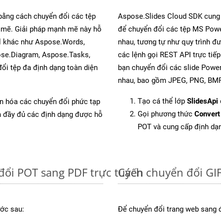
 bằng cách chuyển đổi các tệp
Aspose.Slides Cloud SDK cung
mẽ. Giải pháp mạnh mẽ này hỗ
để chuyển đổi các tệp MS Powe
al khác như Aspose.Words,
nhau, tương tự như quy trình đư
ose.Diagram, Aspose.Tasks,
các lệnh gọi REST API trực tiế
i tệp đa định dạng toàn diện
bạn chuyển đổi các slide Power
nhau, bao gồm JPEG, PNG, BMP,
Tạo cá thể lớp
SlidesApi
ản hóa các chuyển đổi phức tạp
Gọi phương thức
Convert
ch đầy đủ các định dạng được hỗ
POT và cung cấp định dạ
đổi POT sang PDF trực tuyến
Cách chuyển đổi GIF
ớc sau:
Để chuyển đổi trang web sang đ