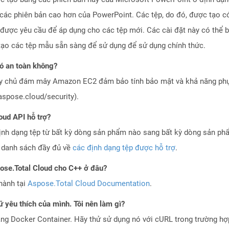
ác phiên bản cao hơn của PowerPoint. Các tệp, do đó, được tạo có 
 được yêu cầu để áp dụng cho các tệp mới. Các cài đặt này có thể 
tạo các tệp mẫu sẵn sàng để sử dụng để sử dụng chính thức.
ó an toàn không?
áy chủ đám mây Amazon EC2 đảm bảo tính bảo mật và khả năng phục
aspose.cloud/security).
oud API hỗ trợ?
ịnh dạng tệp từ bất kỳ dòng sản phẩm nào sang bất kỳ dòng sản ph
a danh sách đầy đủ về
các định dạng tệp được hỗ trợ
.
pose.Total Cloud cho C++ ở đâu?
hành tại
Aspose.Total Cloud Documentation
.
 yêu thích của mình. Tôi nên làm gì?
ng Docker Container. Hãy thử sử dụng nó với cURL trong trường h