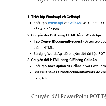
Thiết lập WordsApi và CellsApi
Khởi tạo
WordsApi
và
CellsApi
với Client ID, 
bản API của bạn
Chuyển đổi POT sang HTML bằng WordsApi
Tạo
ConvertDocumentRequest
với tên tệp cụ
thành HTML.
Sử dụng WordsApi để chuyển đổi tài liệu PO
Chuyển đổi HTML sang GIF bằng CellsApi
Khởi tạo
SaveOption
từ CellsAPI với SaveForm
Gọi
cellsSaveAsPostDocumentSaveAs
để chu
dạng
GIF
Chuyển đổi PowerPoint POT T