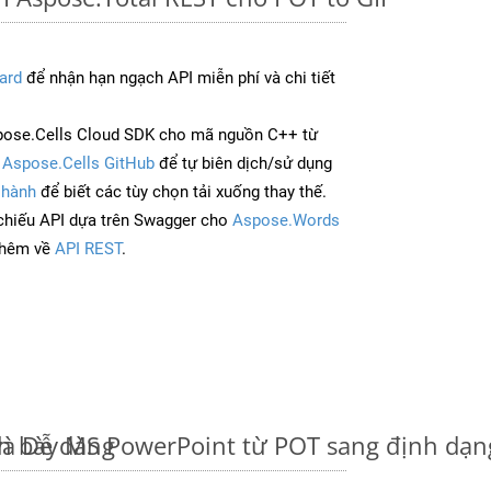
ard
để nhận hạn ngạch API miễn phí và chi tiết
pose.Cells Cloud SDK cho mã nguồn C++ từ
à
Aspose.Cells GitHub
để tự biên dịch/sử dụng
 hành
để biết các tùy chọn tải xuống thay thế.
chiếu API dựa trên Swagger cho
Aspose.Words
thêm về
API REST
.
và Dễ dàng
nh bày MS PowerPoint từ POT sang định dạ