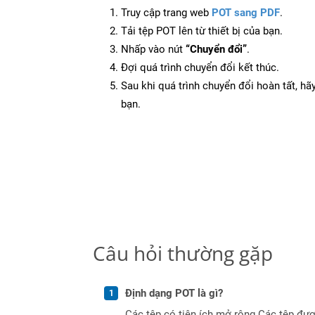
Truy cập trang web
POT sang PDF
.
Tải tệp POT lên từ thiết bị của bạn.
Nhấp vào nút
“Chuyển đổi”
.
Đợi quá trình chuyển đổi kết thúc.
Sau khi quá trình chuyển đổi hoàn tất, hãy
bạn.
Câu hỏi thường gặp
Định dạng POT là gì?
Các tệp có tiện ích mở rộng Các tệp đượ