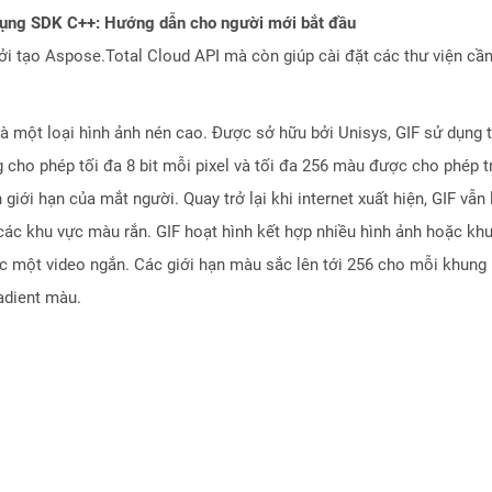
dụng SDK C++: Hướng dẫn cho người mới bắt đầu
 tạo Aspose.Total Cloud API mà còn giúp cài đặt các thư viện cần 
là một loại hình ảnh nén cao. Được sở hữu bởi Unisys, GIF sử dụng
g cho phép tối đa 8 bit mỗi pixel và tối đa 256 màu được cho phép t
 giới hạn của mắt người. Quay trở lại khi internet xuất hiện, GIF vẫn
 các khu vực màu rắn. GIF hoạt hình kết hợp nhiều hình ảnh hoặc khu
c một video ngắn. Các giới hạn màu sắc lên tới 256 cho mỗi khung h
adient màu.