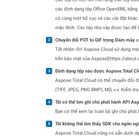
các định dạng tệp Office OpenXML bằng c
có cùng một bố cục và các cài đặt khác
mặc định. Các tệp như vậy được tạo để 
Chuyển đổi POT to GIF trong Đám mây c
Tất nhiên rồi! Aspose Cloud sử dụng m
tiễn bảo mật của Aspose](https://about.
Định dạng tệp nào được Aspose.Total Cl
Aspose.Total Cloud có thể chuyển đổi đ
(TIFF, JPEG, PNG BMP), MD, v.v. Kiểm tr
Tôi có thể tìm ghi chú phát hành API As
Bạn có thể xem lại toàn bộ ghi chú phát 
Tôi không thể tìm thấy SDK cho ngôn ngữ
Aspose.Total Cloud cũng có sẵn dưới dạ