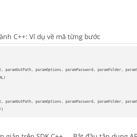
hành C++: Ví dụ về mã từng bước
      

t, paramOutPath, paramOptions, paramPassword, paramFolder, param
      

t, paramOutPath, paramOptions, paramPassword, paramFolder, param
F)
ơn giản trên SDK C++
Bắt đầu tận dụng AP