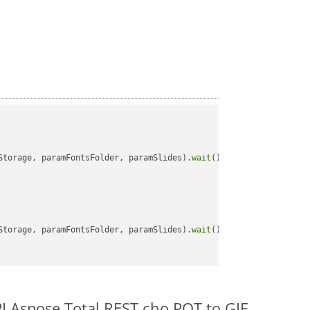
Storage, paramFontsFolder, paramSlides).
wait
();

Storage, paramFontsFolder, paramSlides).
wait
();

I Aspose.Total REST cho POT to GIF