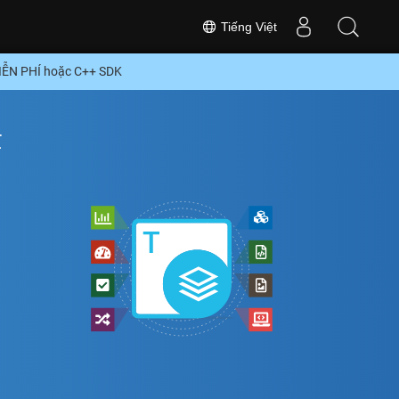
Tiếng Việt
MIỄN PHÍ hoặc C++ SDK
F