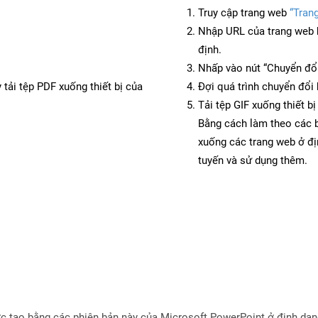
Truy cập trang web
“Trang
Nhập URL của trang web 
định.
Nhấp vào nút “Chuyển đổi
 tải tệp PDF xuống thiết bị của
Đợi quá trình chuyển đổi 
Tải tệp GIF xuống thiết b
Bằng cách làm theo các b
xuống các trang web ở đ
tuyến và sử dụng thêm.
c tạo bằng các phiên bản này của Microsoft PowerPoint ở định dạn