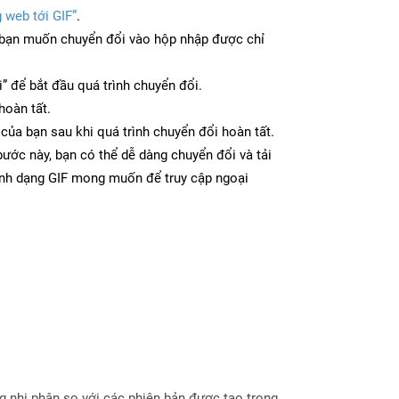
 web tới GIF”
.
bạn muốn chuyển đổi vào hộp nhập được chỉ
” để bắt đầu quá trình chuyển đổi.
hoàn tất.
ị của bạn sau khi quá trình chuyển đổi hoàn tất.
ước này, bạn có thể dễ dàng chuyển đổi và tải
ịnh dạng GIF mong muốn để truy cập ngoại
g nhị phân so với các phiên bản được tạo trong