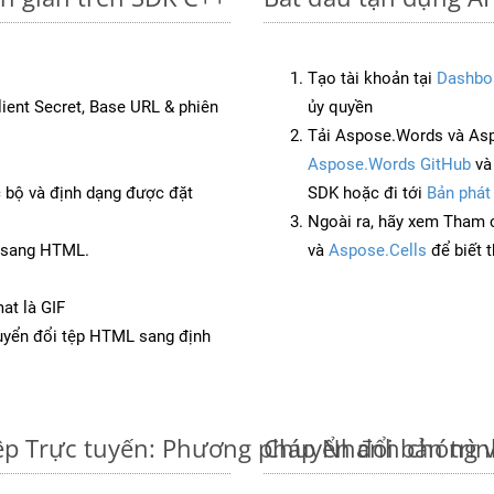
Tạo tài khoản tại
Dashbo
Client Secret, Base URL & phiên
ủy quyền
Tải Aspose.Words và As
Aspose.Words GitHub
v
c bộ và định dạng được đặt
SDK hoặc đi tới
Bản phát
Ngoài ra, hãy xem Tham 
T sang HTML.
và
Aspose.Cells
để biết 
at là GIF
yển đổi tệp HTML sang định
ệp Trực tuyến: Phương pháp Nhanh chóng 
Chuyển đổi bản trì