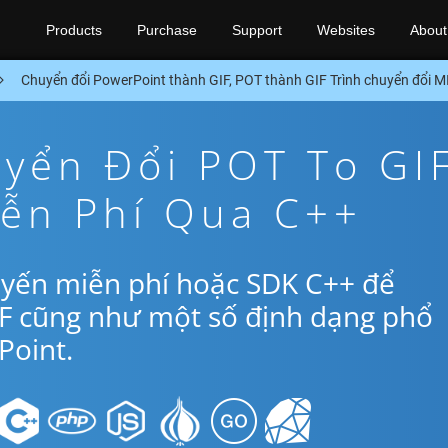
Products
Purchase
Support
Websites
About
Chuyển đổi PowerPoint thành GIF, POT thành GIF Trình chuyển đổi 
yển Đổi POT To GI
iễn Phí Qua C++
uyến miễn phí hoặc SDK C++ để
IF cũng như một số định dạng phổ
oint.