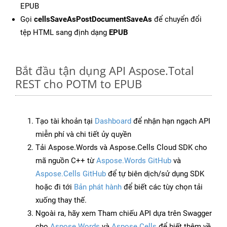
EPUB
Gọi
cellsSaveAsPostDocumentSaveAs
để chuyển đổi
tệp HTML sang định dạng
EPUB
Bắt đầu tận dụng API Aspose.Total
REST cho POTM to EPUB
Tạo tài khoản tại
Dashboard
để nhận hạn ngạch API
miễn phí và chi tiết ủy quyền
Tải Aspose.Words và Aspose.Cells Cloud SDK cho
mã nguồn C++ từ
Aspose.Words GitHub
và
Aspose.Cells GitHub
để tự biên dịch/sử dụng SDK
hoặc đi tới
Bản phát hành
để biết các tùy chọn tải
xuống thay thế.
Ngoài ra, hãy xem Tham chiếu API dựa trên Swagger
cho
Aspose.Words
và
Aspose.Cells
để biết thêm về