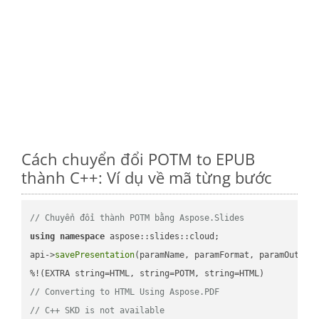
Cách chuyển đổi POTM to EPUB
thành C++: Ví dụ về mã từng bước
// Chuyển đổi thành POTM bằng Aspose.Slides
using
namespace
 aspose::slides::cloud;            

api->
savePresentation
(paramName, paramFormat, paramOutPat
// Converting to HTML Using Aspose.PDF
// C++ SKD is not available