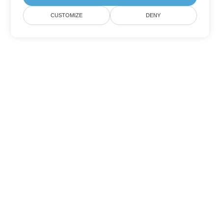
CUSTOMIZE
DENY
Tùy chọn chuyển đổi
PowerPoint khác
Chuyển đổi POTM thành DOC
DOC:
Microsoft Word Binary Format
Chuyển đổi POTM thành DOT
DOT:
Microsoft Word Template Files
Chuyển đổi POTM thành DOCX
DOCX:
Office 2007+ Word Document
Chuyển đổi POTM thành DOCM