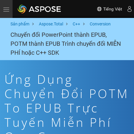
Tiếng Việt
Toggle navigation
Sản phẩm
Aspose.Total
C++
Conversion
Chuyển đổi PowerPoint thành EPUB,
POTM thành EPUB Trình chuyển đổi MIỄN
PHÍ hoặc C++ SDK
Ứng Dụng
Chuyển Đổi POTM
To EPUB Trực
Tuyến Miễn Phí