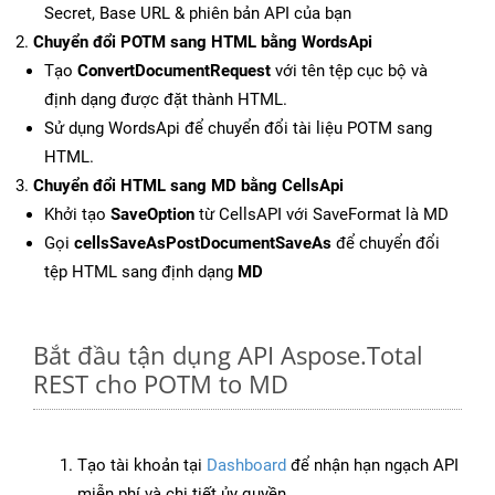
Secret, Base URL & phiên bản API của bạn
Chuyển đổi POTM sang HTML bằng WordsApi
Tạo
ConvertDocumentRequest
với tên tệp cục bộ và
định dạng được đặt thành HTML.
Sử dụng WordsApi để chuyển đổi tài liệu POTM sang
HTML.
Chuyển đổi HTML sang MD bằng CellsApi
Khởi tạo
SaveOption
từ CellsAPI với SaveFormat là MD
Gọi
cellsSaveAsPostDocumentSaveAs
để chuyển đổi
tệp HTML sang định dạng
MD
Bắt đầu tận dụng API Aspose.Total
REST cho POTM to MD
Tạo tài khoản tại
Dashboard
để nhận hạn ngạch API
miễn phí và chi tiết ủy quyền