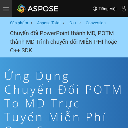
Tiếng Việt
Toggle navigation
Sản phẩm
Aspose.Total
C++
Conversion
Chuyển đổi PowerPoint thành MD, POTM
thành MD Trình chuyển đổi MIỄN PHÍ hoặc
C++ SDK
Ứng Dụng
Chuyển Đổi POTM
To MD Trực
Tuyến Miễn Phí