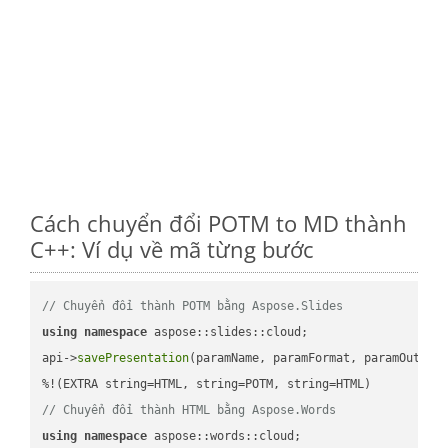
Cách chuyển đổi POTM to MD thành
C++: Ví dụ về mã từng bước
// Chuyển đổi thành POTM bằng Aspose.Slides
using
namespace
 aspose::slides::cloud;            

api->
savePresentation
(paramName, paramFormat, paramOutPat
// Chuyển đổi thành HTML bằng Aspose.Words
using
namespace