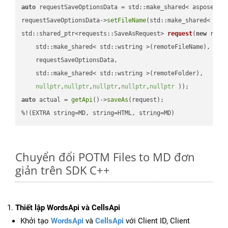
auto
 requestSaveOptionsData = std::make_shared< aspose::wo
requestSaveOptionsData->
setFileName
(std::make_shared< std
std::shared_ptr<requests::SaveAsRequest> 
request
(
new
 reque
    std::make_shared< std::wstring >(remoteFileName),

    requestSaveOptionsData,

    std::make_shared< std::wstring >(remoteFolder),

nullptr
,
nullptr
,
nullptr
,
nullptr
,
nullptr
 ))
auto
 actual = 
getApi
()->
saveAs
(request);

%!(EXTRA string=MD, string=HTML, string=MD)
Chuyển đổi POTM Files to MD đơn
giản trên SDK C++
Thiết lập WordsApi và CellsApi
Khởi tạo
WordsApi
và
CellsApi
với Client ID, Client