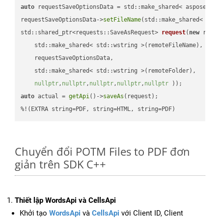
auto
 requestSaveOptionsData = std::make_shared< aspose::wo
requestSaveOptionsData->
setFileName
(std::make_shared< std
std::shared_ptr<requests::SaveAsRequest> 
request
(
new
 reque
    std::make_shared< std::wstring >(remoteFileName),

    requestSaveOptionsData,

    std::make_shared< std::wstring >(remoteFolder),

nullptr
,
nullptr
,
nullptr
,
nullptr
,
nullptr
 ))
auto
 actual = 
getApi
()->
saveAs
(request);

%!(EXTRA string=PDF, string=HTML, string=PDF)
Chuyển đổi POTM Files to PDF đơn
giản trên SDK C++
Thiết lập WordsApi và CellsApi
Khởi tạo
WordsApi
và
CellsApi
với Client ID, Client