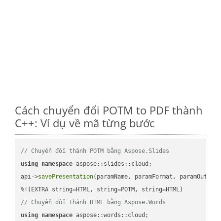
Cách chuyển đổi POTM to PDF thành
C++: Ví dụ về mã từng bước
// Chuyển đổi thành POTM bằng Aspose.Slides
using
namespace
 aspose::slides::cloud;            

api->
savePresentation
(paramName, paramFormat, paramOutPat
// Chuyển đổi thành HTML bằng Aspose.Words
using
namespace