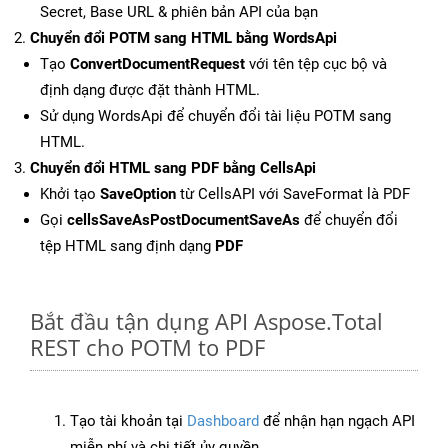
Secret, Base URL & phiên bản API của bạn
Chuyển đổi POTM sang HTML bằng WordsApi
Tạo
ConvertDocumentRequest
với tên tệp cục bộ và
định dạng được đặt thành HTML.
Sử dụng WordsApi để chuyển đổi tài liệu POTM sang
HTML.
Chuyển đổi HTML sang PDF bằng CellsApi
Khởi tạo
SaveOption
từ CellsAPI với SaveFormat là PDF
Gọi
cellsSaveAsPostDocumentSaveAs
để chuyển đổi
tệp HTML sang định dạng
PDF
Bắt đầu tận dụng API Aspose.Total
REST cho POTM to PDF
Tạo tài khoản tại
Dashboard
để nhận hạn ngạch API
miễn phí và chi tiết ủy quyền