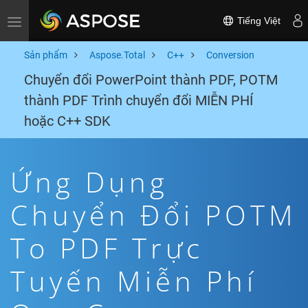
Tiếng Việt
Toggle navigation
Sản phẩm
Aspose.Total
C++
Conversion
Chuyển đổi PowerPoint thành PDF, POTM
thành PDF Trình chuyển đổi MIỄN PHÍ
hoặc C++ SDK
Ứng Dụng
Chuyển Đổi POTM
To PDF Trực
Tuyến Miễn Phí