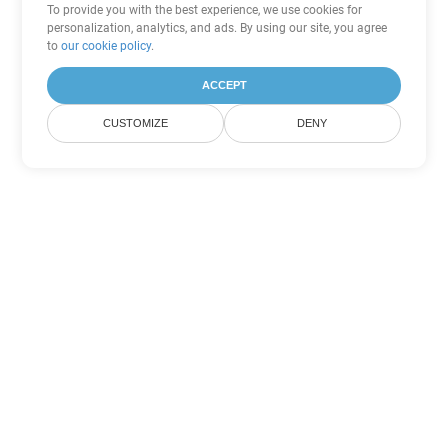
To provide you with the best experience, we use cookies for
personalization, analytics, and ads. By using our site, you agree
to
our cookie policy
.
ACCEPT
CUSTOMIZE
DENY
Tùy chọn chuyển đổi
PowerPoint khác
Chuyển đổi POTM thành DOC
DOC:
Microsoft Word Binary Format
Chuyển đổi POTM thành DOT
DOT:
Microsoft Word Template Files