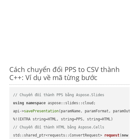
Cách chuyển đổi PPS to CSV thành
C++: Ví dụ về mã từng bước
// Chuyển đổi thành PPS bằng Aspose.Slides
using
namespace
 aspose::slides::cloud;            

api->
savePresentation
(paramName, paramFormat, paramOutPat
// Chuyển đổi thành HTML bằng Aspose.Cells
std::shared_ptr<requests::ConvertRequest> 
request
(
new
 requ