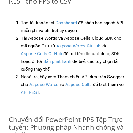
REST cho PPS to CSV
Tạo tài khoản tại
Dashboard
để nhận hạn ngạch API
miễn phí và chi tiết ủy quyền
Tải Aspose.Words và Aspose.Cells Cloud SDK cho
mã nguồn C++ từ
Aspose.Words GitHub
và
Aspose.Cells GitHub
để tự biên dịch/sử dụng SDK
hoặc đi tới
Bản phát hành
để biết các tùy chọn tải
xuống thay thế.
Ngoài ra, hãy xem Tham chiếu API dựa trên Swagger
cho
Aspose.Words
và
Aspose.Cells
để biết thêm về
API REST
.
Chuyển đổi PowerPoint PPS Tệp Trực
tuyến: Phương pháp Nhanh chóng và