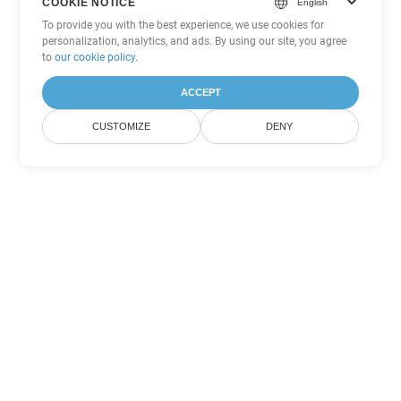
COOKIE NOTICE
To provide you with the best experience, we use cookies for
personalization, analytics, and ads. By using our site, you agree
to
our cookie policy
.
ACCEPT
CUSTOMIZE
DENY
Tùy chọn chuyển đổi
PowerPoint khác
Chuyển đổi PPS thành DOC
DOC:
Microsoft Word Binary Format
Chuyển đổi PPS thành DOT
DOT:
Microsoft Word Template Files