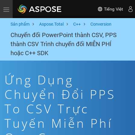
Tiếng Việt
Toggle navigation
Sản phẩm
Aspose.Total
C++
Conversion
Chuyển đổi PowerPoint thành CSV, PPS
thành CSV Trình chuyển đổi MIỄN PHÍ
hoặc C++ SDK
Ứng Dụng
Chuyển Đổi PPS
To CSV Trực
Tuyến Miễn Phí