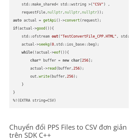
    std::make_shared< std::wstring >(
"CSV"
) ,        

    requestFile,
nullptr
,
nullptr
,
nullptr
))
auto
 actual = 
getApi
()->
convert
if
(actual->
good
()){

std::ofstream 
out
(
"TestConvertFile_CPP.HTML"
, std::is
    actual->
seekg
(
0
,std::ios_base::beg);

while
(!actual->
eof
()){

char
* buffer = 
new
char
[
256
];

        actual->
read
(buffer,
256
);

        out.
write
(buffer,
256
);

    }

}

%!(EXTRA string=CSV)
Chuyển đổi PPS Files to CSV đơn giản
trên SDK C++