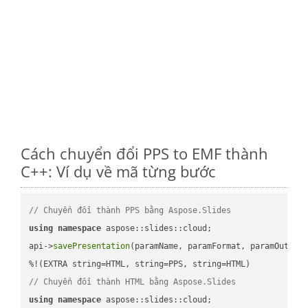
Cách chuyển đổi PPS to EMF thành
C++: Ví dụ về mã từng bước
// Chuyển đổi thành PPS bằng Aspose.Slides
using
namespace
 aspose::slides::cloud;            

api->
savePresentation
(paramName, paramFormat, paramOutPat
// Chuyển đổi thành HTML bằng Aspose.Slides
using
namespace
 aspose::slides::cloud;            
