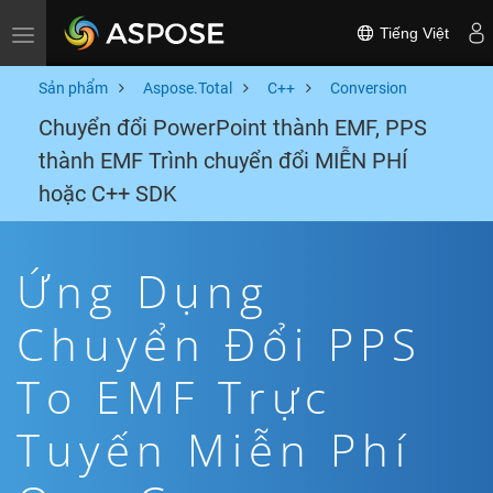
Tiếng Việt
Toggle navigation
Sản phẩm
Aspose.Total
C++
Conversion
Chuyển đổi PowerPoint thành EMF, PPS
thành EMF Trình chuyển đổi MIỄN PHÍ
hoặc C++ SDK
Ứng Dụng
Chuyển Đổi PPS
To EMF Trực
Tuyến Miễn Phí