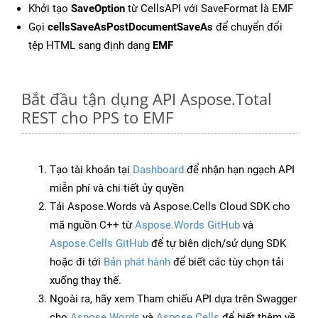
Khởi tạo
SaveOption
từ CellsAPI với SaveFormat là EMF
Gọi
cellsSaveAsPostDocumentSaveAs
để chuyển đổi
tệp HTML sang định dạng
EMF
Bắt đầu tận dụng API Aspose.Total
REST cho PPS to EMF
Tạo tài khoản tại
Dashboard
để nhận hạn ngạch API
miễn phí và chi tiết ủy quyền
Tải Aspose.Words và Aspose.Cells Cloud SDK cho
mã nguồn C++ từ
Aspose.Words GitHub
và
Aspose.Cells GitHub
để tự biên dịch/sử dụng SDK
hoặc đi tới
Bản phát hành
để biết các tùy chọn tải
xuống thay thế.
Ngoài ra, hãy xem Tham chiếu API dựa trên Swagger
cho
Aspose.Words
và
Aspose.Cells
để biết thêm về