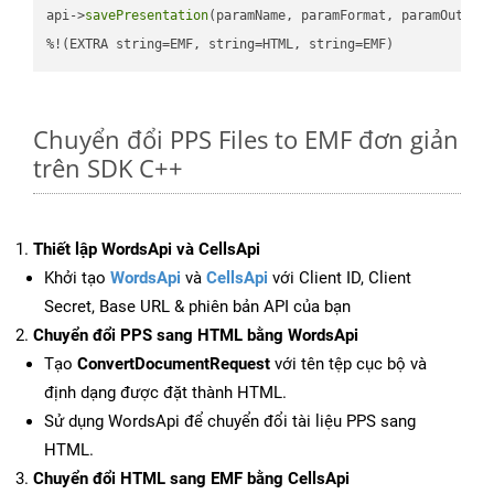
api->
savePresentation
(paramName, paramFormat, paramOutPat
%!(EXTRA string=EMF, string=HTML, string=EMF)
Chuyển đổi PPS Files to EMF đơn giản
trên SDK C++
Thiết lập WordsApi và CellsApi
Khởi tạo
WordsApi
và
CellsApi
với Client ID, Client
Secret, Base URL & phiên bản API của bạn
Chuyển đổi PPS sang HTML bằng WordsApi
Tạo
ConvertDocumentRequest
với tên tệp cục bộ và
định dạng được đặt thành HTML.
Sử dụng WordsApi để chuyển đổi tài liệu PPS sang
HTML.
Chuyển đổi HTML sang EMF bằng CellsApi