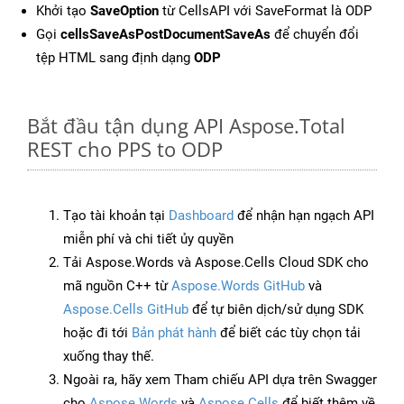
Khởi tạo
SaveOption
từ CellsAPI với SaveFormat là ODP
Gọi
cellsSaveAsPostDocumentSaveAs
để chuyển đổi
tệp HTML sang định dạng
ODP
Bắt đầu tận dụng API Aspose.Total
REST cho PPS to ODP
Tạo tài khoản tại
Dashboard
để nhận hạn ngạch API
miễn phí và chi tiết ủy quyền
Tải Aspose.Words và Aspose.Cells Cloud SDK cho
mã nguồn C++ từ
Aspose.Words GitHub
và
Aspose.Cells GitHub
để tự biên dịch/sử dụng SDK
hoặc đi tới
Bản phát hành
để biết các tùy chọn tải
xuống thay thế.
Ngoài ra, hãy xem Tham chiếu API dựa trên Swagger
cho
Aspose.Words
và
Aspose.Cells
để biết thêm về