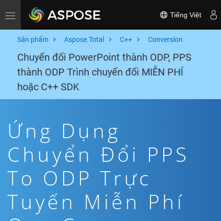
Tiếng Việt
Toggle navigation
Sản phẩm
Aspose.Total
C++
Conversion
Chuyển đổi PowerPoint thành ODP, PPS
thành ODP Trình chuyển đổi MIỄN PHÍ
hoặc C++ SDK
Ứng Dụng
Chuyển Đổi PPS
To ODP Trực
Tuyến Miễn Phí