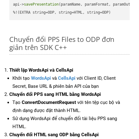
api->
savePresentation
(paramName, paramFormat, paramOutPat
%!(EXTRA string=ODP, string=HTML, string=ODP)
Chuyển đổi PPS Files to ODP đơn
giản trên SDK C++
Thiết lập WordsApi và CellsApi
Khởi tạo
WordsApi
và
CellsApi
với Client ID, Client
Secret, Base URL & phiên bản API của bạn
Chuyển đổi PPS sang HTML bằng WordsApi
Tạo
ConvertDocumentRequest
với tên tệp cục bộ và
định dạng được đặt thành HTML.
Sử dụng WordsApi để chuyển đổi tài liệu PPS sang
HTML.
Chuyển đổi HTML sang ODP bằng CellsApi