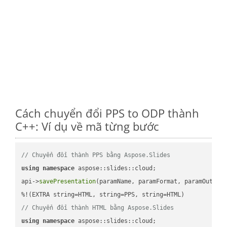
Cách chuyển đổi PPS to ODP thành
C++: Ví dụ về mã từng bước
// Chuyển đổi thành PPS bằng Aspose.Slides
using
namespace
 aspose::slides::cloud;            

api->
savePresentation
(paramName, paramFormat, paramOutPat
// Chuyển đổi thành HTML bằng Aspose.Slides
using
namespace
 aspose::slides::cloud;            
