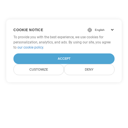
COOKIE NOTICE
To provide you with the best experience, we use cookies for
personalization, analytics, and ads. By using our site, you agree
to
our cookie policy
.
ACCEPT
CUSTOMIZE
DENY
Tùy chọn chuyển đổi
PowerPoint khác
Chuyển đổi PPS thành DOC