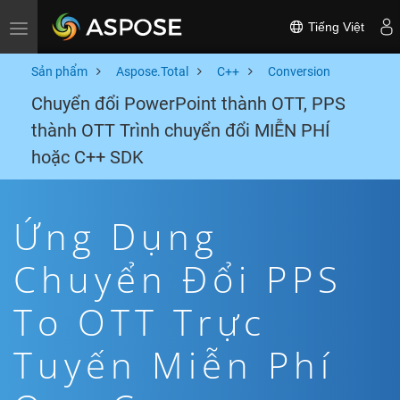
Tiếng Việt
Toggle navigation
Sản phẩm
Aspose.Total
C++
Conversion
Chuyển đổi PowerPoint thành OTT, PPS
thành OTT Trình chuyển đổi MIỄN PHÍ
hoặc C++ SDK
Ứng Dụng
Chuyển Đổi PPS
To OTT Trực
Tuyến Miễn Phí