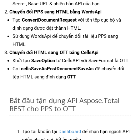
Secret, Base URL & phiên bản API của bạn
Chuyển đổi PPS sang HTML bằng WordsApi
Tạo
ConvertDocumentRequest
với tên tệp cục bộ và
định dạng được đặt thành HTML.
Sử dụng WordsApi để chuyển đổi tài liệu PPS sang
HTML.
Chuyển đổi HTML sang OTT bằng CellsApi
Khởi tạo
SaveOption
từ CellsAPI với SaveFormat là OTT
Gọi
cellsSaveAsPostDocumentSaveAs
để chuyển đổi
tệp HTML sang định dạng
OTT
Bắt đầu tận dụng API Aspose.Total
REST cho PPS to OTT
Tạo tài khoản tại
Dashboard
để nhận hạn ngạch API
miễn phí và chi tiết ủy quyền