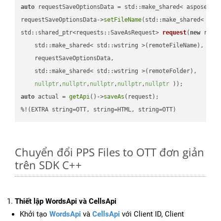
auto
 requestSaveOptionsData = std::make_shared< aspose::wo
requestSaveOptionsData->
setFileName
(std::make_shared< std
std::shared_ptr<requests::SaveAsRequest> 
request
(
new
 reque
    std::make_shared< std::wstring >(remoteFileName),

    requestSaveOptionsData,

    std::make_shared< std::wstring >(remoteFolder),

nullptr
,
nullptr
,
nullptr
,
nullptr
,
nullptr
 ))
auto
 actual = 
getApi
()->
saveAs
(request);

%!(EXTRA string=OTT, string=HTML, string=OTT)
Chuyển đổi PPS Files to OTT đơn giản
trên SDK C++
Thiết lập WordsApi và CellsApi
Khởi tạo
WordsApi
và
CellsApi
với Client ID, Client