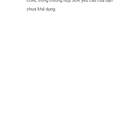
cURL trong trường hợp SDK yêu cầu của bạn
chưa khả dụng.