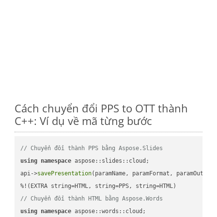
Cách chuyển đổi PPS to OTT thành
C++: Ví dụ về mã từng bước
// Chuyển đổi thành PPS bằng Aspose.Slides
using
namespace
 aspose::slides::cloud;            

api->
savePresentation
(paramName, paramFormat, paramOutPat
// Chuyển đổi thành HTML bằng Aspose.Words
using
namespace