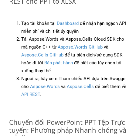
REST cho PPT to XLSX
Tạo tài khoản tại
Dashboard
để nhận hạn ngạch API
miễn phí và chi tiết ủy quyền
Tải Aspose.Words và Aspose.Cells Cloud SDK cho
mã nguồn C++ từ
Aspose.Words GitHub
và
Aspose.Cells GitHub
để tự biên dịch/sử dụng SDK
hoặc đi tới
Bản phát hành
để biết các tùy chọn tải
xuống thay thế.
Ngoài ra, hãy xem Tham chiếu API dựa trên Swagger
cho
Aspose.Words
và
Aspose.Cells
để biết thêm về
API REST
.
Chuyển đổi PowerPoint PPT Tệp Trực
tuyến: Phương pháp Nhanh chóng và