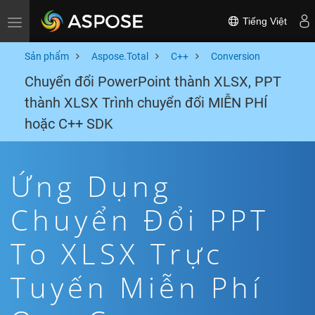
Tiếng Việt
Toggle navigation
Sản phẩm
Aspose.Total
C++
Conversion
Chuyển đổi PowerPoint thành XLSX, PPT
thành XLSX Trình chuyển đổi MIỄN PHÍ
hoặc C++ SDK
Ứng Dụng
Chuyển Đổi PPT
To XLSX Trực
Tuyến Miễn Phí