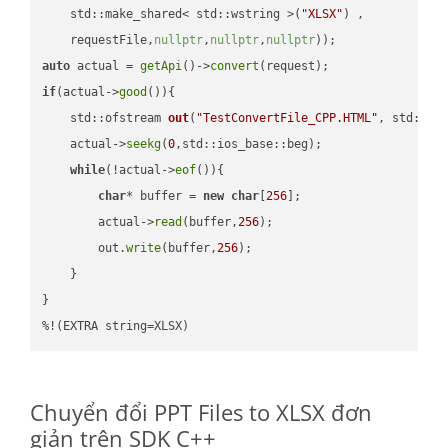
    std::make_shared< std::wstring >(
"XLSX"
) ,        

    requestFile,
nullptr
,
nullptr
,
nullptr
))
auto
 actual = 
getApi
()->
convert
if
(actual->
good
()){

std::ofstream 
out
(
"TestConvertFile_CPP.HTML"
, std::is
    actual->
seekg
(
0
,std::ios_base::beg);

while
(!actual->
eof
()){

char
* buffer = 
new
char
[
256
];

        actual->
read
(buffer,
256
);

        out.
write
(buffer,
256
);

    }

}

%!(EXTRA string=XLSX)
Chuyển đổi PPT Files to XLSX đơn
giản trên SDK C++