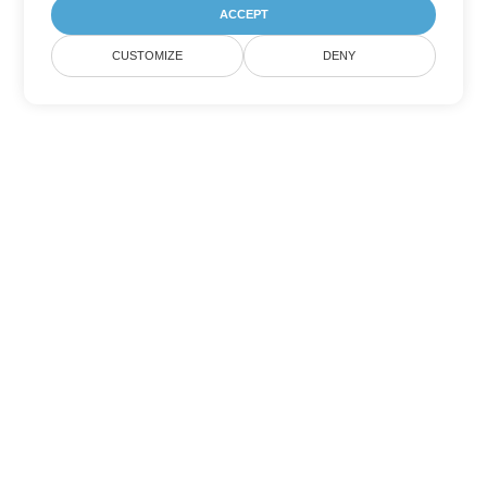
ACCEPT
CUSTOMIZE
DENY
Tùy chọn chuyển đổi
PowerPoint khác
Chuyển đổi PPT thành DOC
DOC:
Microsoft Word Binary Format
Chuyển đổi PPT thành DOT
DOT:
Microsoft Word Template Files
Chuyển đổi PPT thành DOCX
DOCX:
Office 2007+ Word Document