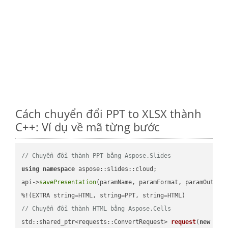
Cách chuyển đổi PPT to XLSX thành
C++: Ví dụ về mã từng bước
// Chuyển đổi thành PPT bằng Aspose.Slides
using
namespace
 aspose::slides::cloud;            

api->
savePresentation
(paramName, paramFormat, paramOutPat
// Chuyển đổi thành HTML bằng Aspose.Cells
std::shared_ptr<requests::ConvertRequest> 
request
(
new
 requ