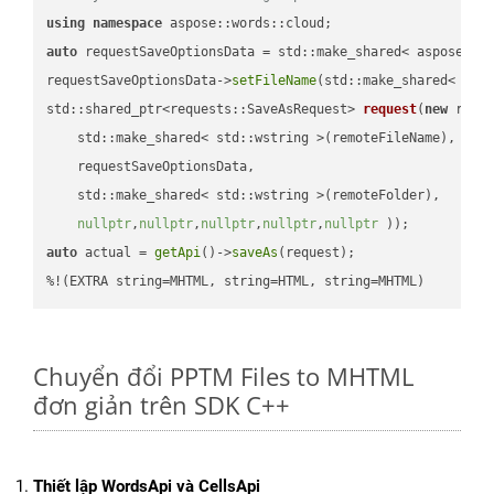
using
namespace
auto
 requestSaveOptionsData = std::make_shared< aspose::wo
requestSaveOptionsData->
setFileName
(std::make_shared< std
std::shared_ptr<requests::SaveAsRequest> 
request
(
new
 reque
    std::make_shared< std::wstring >(remoteFileName),

    requestSaveOptionsData,

    std::make_shared< std::wstring >(remoteFolder),

nullptr
,
nullptr
,
nullptr
,
nullptr
,
nullptr
 ))
auto
 actual = 
getApi
()->
saveAs
(request);

%!(EXTRA string=MHTML, string=HTML, string=MHTML)
Chuyển đổi PPTM Files to MHTML
đơn giản trên SDK C++
Thiết lập WordsApi và CellsApi