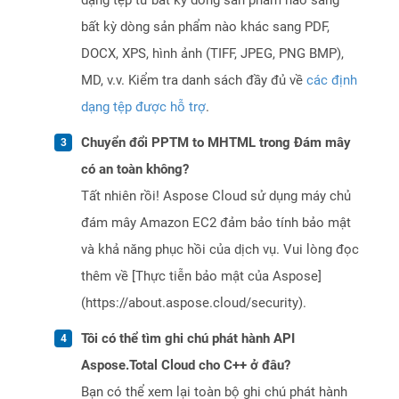
dạng tệp từ bất kỳ dòng sản phẩm nào sang
bất kỳ dòng sản phẩm nào khác sang PDF,
DOCX, XPS, hình ảnh (TIFF, JPEG, PNG BMP),
MD, v.v. Kiểm tra danh sách đầy đủ về
các định
dạng tệp được hỗ trợ
.
Chuyển đổi PPTM to MHTML trong Đám mây
có an toàn không?
Tất nhiên rồi! Aspose Cloud sử dụng máy chủ
đám mây Amazon EC2 đảm bảo tính bảo mật
và khả năng phục hồi của dịch vụ. Vui lòng đọc
thêm về [Thực tiễn bảo mật của Aspose]
(https://about.aspose.cloud/security).
Tôi có thể tìm ghi chú phát hành API
Aspose.Total Cloud cho C++ ở đâu?
Bạn có thể xem lại toàn bộ ghi chú phát hành