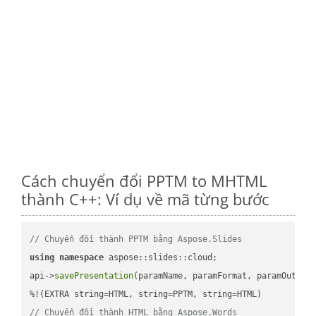
Cách chuyển đổi PPTM to MHTML
thành C++: Ví dụ về mã từng bước
// Chuyển đổi thành PPTM bằng Aspose.Slides
using
namespace
 aspose::slides::cloud;            

api->
savePresentation
(paramName, paramFormat, paramOutPat
// Chuyển đổi thành HTML bằng Aspose.Words