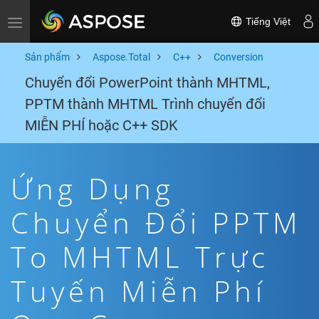
Tiếng Việt
Toggle navigation
Sản phẩm
Aspose.Total
C++
Conversion
Chuyển đổi PowerPoint thành MHTML,
PPTM thành MHTML Trình chuyển đổi
MIỄN PHÍ hoặc C++ SDK
Ứng Dụng
Chuyển Đổi PPTM
To MHTML Trực
Tuyến Miễn Phí