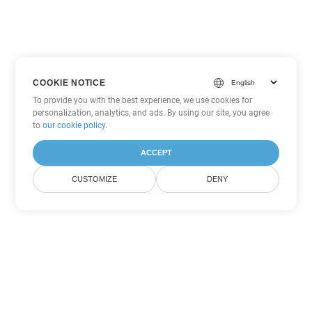
COOKIE NOTICE
To provide you with the best experience, we use cookies for
personalization, analytics, and ads. By using our site, you agree
to
our cookie policy
.
ACCEPT
CUSTOMIZE
DENY
Tùy chọn chuyển đổi
PowerPoint khác
Chuyển đổi PPTM thành DOC