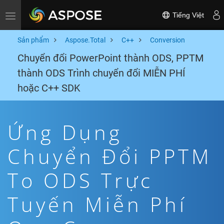
Tiếng Việt
Toggle navigation
Sản phẩm
Aspose.Total
C++
Conversion
Chuyển đổi PowerPoint thành ODS, PPTM
thành ODS Trình chuyển đổi MIỄN PHÍ
hoặc C++ SDK
Ứng Dụng
Chuyển Đổi PPTM
To ODS Trực
Tuyến Miễn Phí