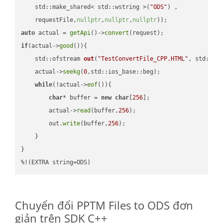
    std::make_shared< std::wstring >(
"ODS"
) ,        

    requestFile,
nullptr
,
nullptr
,
nullptr
))
auto
 actual = 
getApi
()->
convert
if
(actual->
good
()){

std::ofstream 
out
(
"TestConvertFile_CPP.HTML"
, std::is
    actual->
seekg
(
0
,std::ios_base::beg);

while
(!actual->
eof
()){

char
* buffer = 
new
char
[
256
];

        actual->
read
(buffer,
256
);

        out.
write
(buffer,
256
);

    }

}

%!(EXTRA string=ODS)
Chuyển đổi PPTM Files to ODS đơn
giản trên SDK C++