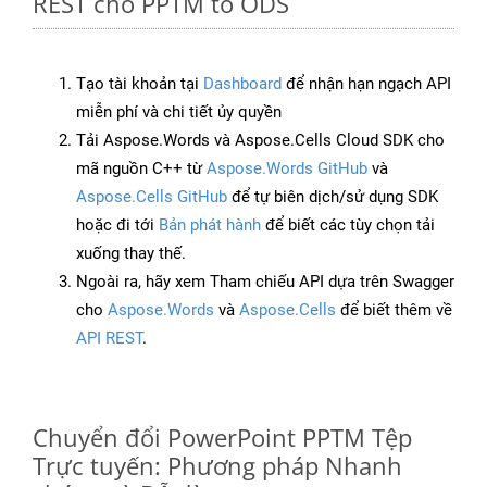
REST cho PPTM to ODS
Tạo tài khoản tại
Dashboard
để nhận hạn ngạch API
miễn phí và chi tiết ủy quyền
Tải Aspose.Words và Aspose.Cells Cloud SDK cho
mã nguồn C++ từ
Aspose.Words GitHub
và
Aspose.Cells GitHub
để tự biên dịch/sử dụng SDK
hoặc đi tới
Bản phát hành
để biết các tùy chọn tải
xuống thay thế.
Ngoài ra, hãy xem Tham chiếu API dựa trên Swagger
cho
Aspose.Words
và
Aspose.Cells
để biết thêm về
API REST
.
Chuyển đổi PowerPoint PPTM Tệp
Trực tuyến: Phương pháp Nhanh