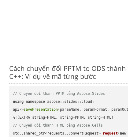
Cách chuyển đổi PPTM to ODS thành
C++: Ví dụ về mã từng bước
// Chuyển đổi thành PPTM bằng Aspose.Slides
using
namespace
 aspose::slides::cloud;            

api->
savePresentation
(paramName, paramFormat, paramOutPat
// Chuyển đổi thành HTML bằng Aspose.Cells
std::shared_ptr<requests::ConvertRequest> 
request
(
new
 requ